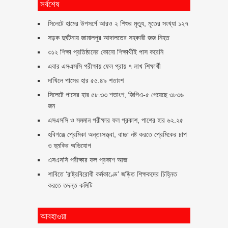
সর্বশেষ
সিলেটে হামের উপসর্গে আরও ২ শিশুর মৃত্যু, মৃতের সংখ্যা ১২৭
সড়ক দুর্ঘটনায় জামালপুর আদালতের সহকারী জজ নিহত
৩১২ শিক্ষা প্রতিষ্ঠানের কোনো শিক্ষার্থীই পাস করেনি
এবার এসএসসি পরীক্ষায় ফেল প্রায় ৭ লাখ শিক্ষার্থী
দাখিলে পাসের হার ৫৫.৪৯ শতাংশ
সিলেটে পাসের হার ৫৮.৩৩ শতাংশ, জিপিএ-৫ পেয়েছে ৩৮৩৬
জন
এসএসসি ও সমমান পরীক্ষার ফল প্রকাশ, পাশের হার ৬২.২৫
হবিগঞ্জে প্রেমিকা অন্তঃসত্ত্বা, বাচ্চা নষ্ট করতে প্রেমিকের চাপ
ও হুমকির অভিযোগ
এসএসসি পরীক্ষার ফল প্রকাশ আজ
শাবিতে ‘রাষ্ট্রবিরোধী কর্মকাণ্ডে’ জড়িত শিক্ষকদের চিহ্নিত
করতে তদন্ত কমিটি
আবহাওয়া