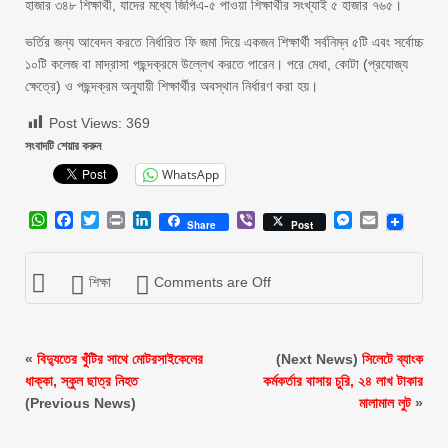
হাজার ৩৪৮ শিক্ষার্থী, যাদের মধ্যে জিপিএ-৫ পাওয়া শিক্ষার্থীর সংখ্যাই ৫ হাজার ৭৬৫।
ভর্তির জন্য আবেদন করতে নির্ধারিত ফি জমা দিয়ে একজন শিক্ষার্থী সর্বনিম্ন ৫টি এবং সর্বোচ্চ
১০টি কলেজ বা মাদ্রাসা পছন্দক্রমে উল্লেখ করতে পারেন। পরে মেধা, কোটা (প্রযোজ্য
ক্ষেত্রে) ও পছন্দক্রম অনুযায়ী শিক্ষার্থীর অবস্থান নির্ধারণ করা হয়।
Post Views:
369
সংবাদটি শেয়ার করুন
WhatsApp
WhatsApp
Facebook
Twitter
Print
LinkedIn
Viber
Messenger
Email
Share
Post
শিক্ষা
Comments are Off
«
বিদ্যুতের খুঁটির সাথে মোটরসাইকেলের
(Next News)
সিলেটে ব্যাংক
ধাক্কা, স্কুল ছাত্র নিহত
কর্মকর্তার বাসায় চুরি, ২৪ লাখ টাকার
(Previous News)
মালামাল লুট
»