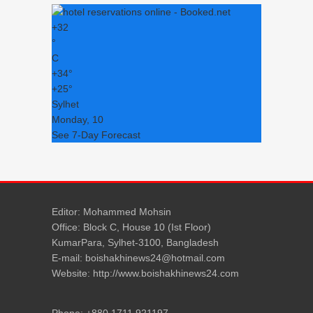
+
32
°
C
+
34°
+
25°
Sylhet
Monday, 10
See 7-Day Forecast
Editor: Mohammed Mohsin
Office: Block C, House 10 (Ist Floor)
KumarPara, Sylhet-3100, Bangladesh
E-mail: boishakhinews24@hotmail.com
Website: http://www.boishakhinews24.com