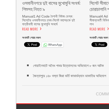
ওসমানীনগরে দুই বাসের মুখোমুখি সংঘর্ষ:
সিলেট সীমান
শিশুসহ নিহত ৯
চোরাচালানি প
Manual1 Ad Code বৈশাখী নিউজ ডেস্ক:
Manual4 Ad Co
সিলেটের ওসমানীনগরে ঢাকা-সিলেট মহাসড়কে দুই
সীমান্তবর্তী বিভ
যাত্রীবাহী বাসের মুখোমুখি সংঘর্ষে
লাখ
READ MORE
READ MORE
সংবাদটি শেয়ার করুন
সংবাদটি শেয়ার করুন
WhatsApp
গোয়াইনঘাটে অবৈধ পাথর উত্তোলনের অভিযোগে ৮ জন আটক
জৈন্তাপুরে ১৪৮ বস্তা জিরা ভর্তি কাভার্ডভ্যান ডাকাতির অভিযোগ
COMM