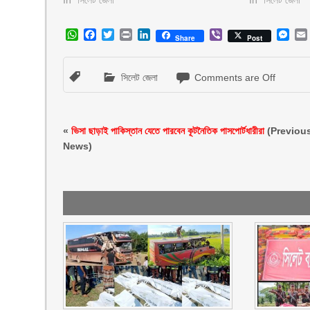
WhatsApp
Facebook
Twitter
Print
LinkedIn
Viber
Mes
Share
Post
সিলেট জেলা
Comments are Off
«
ভিসা ছাড়াই পাকিস্তান যেতে পারবেন কূটনৈতিক পাসপোর্টধারীরা
(Previou
News)