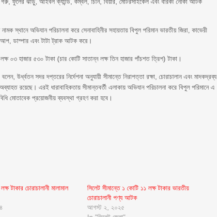
ি, গরু, ফুলের ঝাড়ু, আইবল ক্যান্ডি, কম্বল, চিনি, বিয়ার, মোটরসাইকেল এবং বারকী নৌকা আটক
 নামক স্থানে অভিযান পরিচালনা করে সেনাবাহিনীর সহায়তায় বিপুল পরিমান ভারতীয় জিরা, কাভেরী
কআপ, ডাম্পার এবং টাটা ট্রাক আটক করে।
্ষ ০৩ হাজার ৫৩০ টাকা (চার কোটি সাতান্ন লক্ষ তিন হাজার পাঁচশত ত্রিশ) টাকা।
বলেন, উর্ধ্বতন সদর দপ্তরের নির্দেশনা অনুযায়ী সীমান্তে নিরাপত্তা রক্ষা, চোরাচালান এবং মাদকদ্রব্য
ে অব্যাহত রয়েছে। এরই ধারাবাহিকতায় সীমান্তবর্তী এলাকায় অভিযান পরিচালনা করে বিপুল পরিমানে এ
বিধি মোতাবেক প্রয়োজনীয় ব্যবস্থা গ্রহণ করা হবে।
লক্ষ টাকার চোরাচালানী মালামাল
সিলেট সীমান্তে ১ কোটি ১১ লক্ষ টাকার ভারতীয়
চোরাচালানী পণ্য আটক
২৪
আগস্ট ২, ২০২৫
In "সিলেট জেলা"