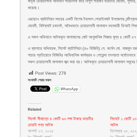
কর্তৃক চোরাচালানী অভিযান পরিচালনা করে বিপুল পরিমান ভারতীয় মেহেদী, সুপার
করেছে।
এছাড়াও ব্যাটালিয়ন সদরের একটি বিশেষ টহলদল গোয়াইনঘাট উপজেলার নন্দীগ্রাম
মেহেদী, কিটক্যাট চকলেট, অবৈধভাবে চোরাচালানী মালামাল বহনকারী ডিআই পি
এ সকল অভিযানে আটককৃত মালামালের মোট আনুমানিক সিজার মূল্য ৪ কোটি ৫৭ লক
এ ব্যাপারে অধিনায়ক, সিলেট ব্যাটালিয়ন (৪৮ বিজিবি) লে. কর্নেল মো. নাজমুল হক 
পাচার প্রতিরোধে বিজিবির আভিযানিক কার্যক্রম ও গোয়েন্দা তৎপরতা সর্বোতভাব
সকল চোরাচালানী মালামাল জব্দ করা হয়। আটককৃত চোরাচালানী মালামাল সমূহের 
Post Views:
278
সংবাদটি শেয়ার করুন
WhatsApp
Related
সিলেট সীমান্তে ৪ কোটি ৬৩ লক্ষ টাকার ভারতীয়
সিলেটে ১ কোটি ১৩ 
চোরাই পন্য আটক
আটক
আগস্ট ২৭, ২০২৫
ডিসেম্বর ২৮, ২০
In "সিলেট জেলা"
In "সিলেট জেলা"