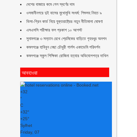
দেশের বাজারে কমে গেল স্বর্ণের দাম
ওসমানীনগরে দুই বাসের মুখোমুখি সংঘর্ষ: শিশুসহ নিহত ৯
ভিসা-গ্রিন কার্ড নিয়ে যুক্তরাষ্ট্রের নতুন নীতিমালা ঘোষণা
এসএসসি পরীক্ষার ফল প্রকাশ ১০ আগস্ট
সুনামগঞ্জে ৩ সন্তান রেখে প্রেমিকের বাড়িতে গৃহবধূর অনশন
কমলগঞ্জে হাবিবুন নেছা চৌধুরী গার্লস একাডেমি পরিদর্শন
কমলগঞ্জে স্কুল শিক্ষিকা রোজিনা হত্যার অভিযোগপত্র দাখিল
আবহাওয়া
+
32
°
C
+
32°
+
25°
Sylhet
Friday, 07