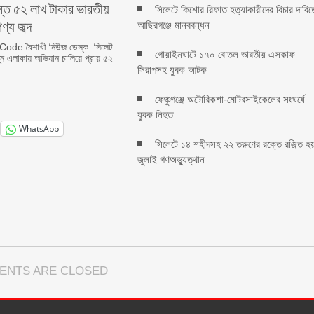
্তে ৫২ লাখ টাকার ভারতীয়
সিলেটে কিশোর রিফাত হত্যাকারীদের বিচার দাবিত
ণ্য জব্দ
আছিরগঞ্জে মানববন্ধন
de বৈশাখী নিউজ ডেস্ক: সিলেট
গোয়াইনঘাটে ১৭০ বোতল ভারতীয় এসকাফ
িন্ন এলাকায় অভিযান চালিয়ে প্রায় ৫২
সিরাপসহ যুবক আটক
ফেঞ্চুগঞ্জে অটোরিকশা-মোটরসাইকেলের সংঘর্ষে
যুবক নিহত
WhatsApp
সিলেটে ১৪ শহীদসহ ২২ তরুণের রক্তে রঞ্জিত হ
জুলাই গণঅভ্যুত্থান
ENTS ARE CLOSED