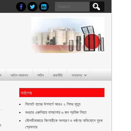
Search
for:
াস
আইন আদালত
পর্যটন
রাজনীতি
অন্যান্য
সর্বশেষ
সিলেটে হামের উপসর্গে আরও ২ শিশুর মৃত্যু
বগুড়ার এরুলিয়ায় বাসচাপায় ৬ জন শ্রমিক নিহত
মৌলভীবাজারে কিশোরীকে অপহরণ ও ধর্ষণের অভিযোগে যুবক
ি
গ্রেফতার