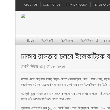
ABOUT US
CONTACT US
PRIVACY POLICY
TERMS AND 
HOME
সিলেট নগরী
সিলেট জেলা
সিলেট বিভাগ
সারাদ
ঢাকার রাস্তায় চলবে ইলেকট্রিক 
বৈশাখী নিউজ ২৪
|
মে ১৬, ২০২৫
কমাতে এবার চালু হতে যাচ্ছে বিদ্যুৎ-চালিত (ইলেকট্রিক) বাস। জানা গেছে, সড়
মন্ত্রণালয়ে পাঠানো হেয়েছে। এর আওতায় কেনা হবে ৪০০ ইলেকট্রিক বাস, তৈরি হব
সংশ্লিষ্ট সূত্র আরও জানায়, বাসগুলো চালানো হবে ঢাকা ও নারায়ণগঞ্জে। ডিপোগুল
সভায় এটি আলোচনায় উঠবে বলেও জানা গেছে।
প্রকল্পের বেশিরভাগ অর্থ (২,১৩৫ কোটি টাকা) দেবে বিশ্বব্যাংক, বাকিটা (৩৬৫