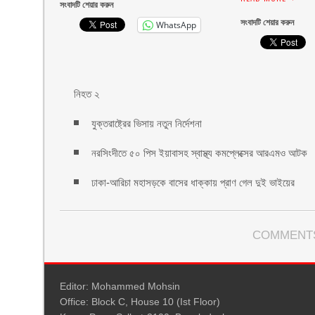
সংবাদটি শেয়ার করুন
সংবাদটি শেয়ার করুন
WhatsApp
নিহত ২
যুক্তরাষ্ট্রের ভিসায় নতুন নির্দেশনা
নরসিংদীতে ৫০ পিস ইয়াবাসহ স্বাস্থ্য কমপ্লেক্সের আরএমও আটক
ঢাকা-আরিচা মহাসড়কে বাসের ধাক্কায় প্রাণ গেল দুই ভাইয়ের
COMMENTS
Editor: Mohammed Mohsin
Office: Block C, House 10 (Ist Floor)