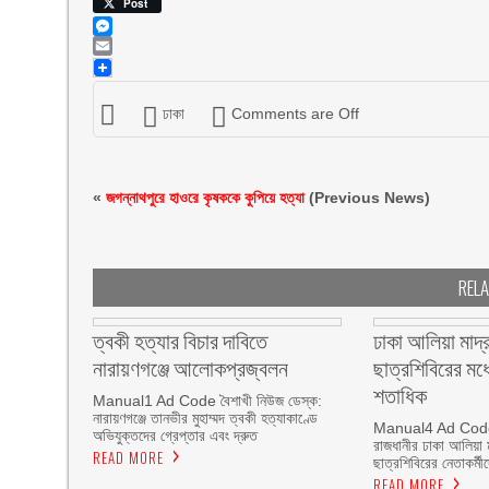
Viber
Post
Messenger
Email
ঢাকা
Comments are Off
«
জগন্নাথপুরে হাওরে কৃষককে কুপিয়ে হত্যা
(Previous News)
REL
ত্বকী হত্যার বিচার দাবিতে
ঢাকা আলিয়া মাদ্
নারায়ণগঞ্জে আলোকপ্রজ্বলন
ছাত্রশিবিরের মধ্
শতাধিক
Manual1 Ad Code বৈশাখী নিউজ ডেস্ক:
নারায়ণগঞ্জে তানভীর মুহাম্মদ ত্বকী হত্যাকাণ্ডে
Manual4 Ad Code ব
অভিযুক্তদের গ্রেপ্তার এবং দ্রুত
রাজধানীর ঢাকা আলিয়া 
READ MORE
ছাত্রশিবিরের নেতাকর্মী
READ MORE