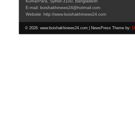
KumarPara, Sylhet-3100, Bangladesh
E-mail: boishakhinews24@hotmail.com
Website: http://www.boishakhinews24.com
© 2026: www.boishakhinews24.com
| NewsPress Theme by:
D