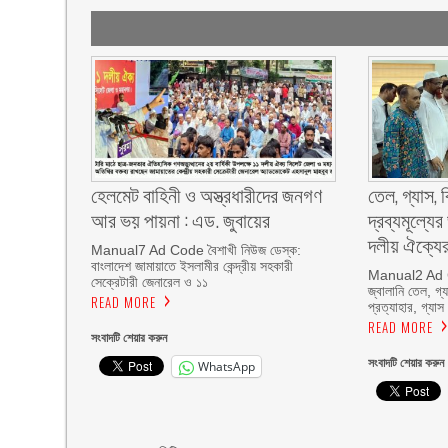
হেলমেট বাহিনী ও অস্ত্রধারীদের জনগণ
তেল, গ্যাস, 
আর ভয় পায়না : এড. জুবায়ের
দ্রব্যমূল্যে
দলীয় ঐক্যের
Manual7 Ad Code বৈশাখী নিউজ ডেস্ক:
বাংলাদেশ জামায়াতে ইসলামীর কেন্দ্রীয় সহকারী
Manual2 Ad C
সেক্রেটারী জেনারেল ও ১১
জ্বালানি তেল, গ্যা
READ MORE
প্রত্যাহার, গ্যাস
READ MORE
সংবাদটি শেয়ার করুন
সংবাদটি শেয়ার করুন
WhatsApp