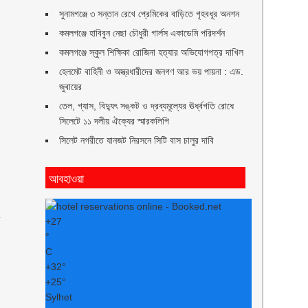
সুনামগঞ্জে ৩ সন্তান রেখে প্রেমিকের বাড়িতে গৃহবধূর অনশন
কমলগঞ্জে হাবিবুন নেছা চৌধুরী গার্লস একাডেমি পরিদর্শন
র
কমলগঞ্জে স্কুল শিক্ষিকা রোজিনা হত্যার অভিযোগপত্র দাখিল
হেলমেট বাহিনী ও অস্ত্রধারীদের জনগণ আর ভয় পায়না : এড.
জুবায়ের
তেল, গ্যাস, বিদ্যুৎ সঙ্কট ও দ্রব্যমূল্যের ঊর্ধ্বগতি রোধে
সিলেটে ১১ দলীয় ঐক্যের স্মারকলিপি
সিলেট নগরীতে যানজট নিরসনে সিটি বাস চালুর দাবি
আবহাওয়া
ত
+
27
°
C
+
32°
+
25°
Sylhet