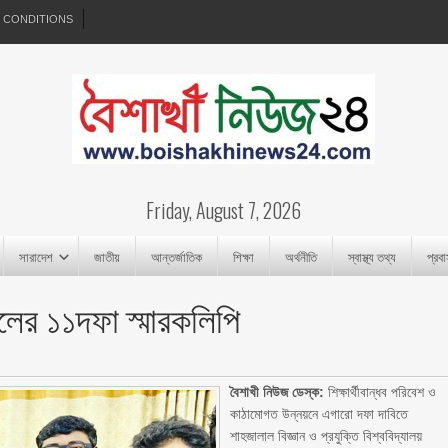
 CONDITIONS
Friday, August 7, 2026
সারাদেশ
জাতীয়
আন্তর্জাতিক
শিক্ষা
অর্থনীতি
স্বাস্থ্য তথ্য
প্রব
দলের ১১দফা স্মারকলিপি
বৈশাখী নিউজ ডেস্ক:
শিক্ষার্থীবান্ধব পরিবেশ ও
কাঠামোগত উন্নয়নে এগারো দফা দাবিতে
শাহজালাল বিজ্ঞান ও প্রযুক্তি বিশ্ববিদ্যালয়