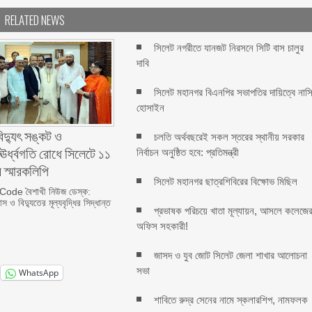
RELATED NEWS
সিলেট নগরীতে যানজট নিরসনে সিটি বাস চালুর
দাবি
সিলেট মহানগর বিএনপির সভাপতির দায়িত্বে নাস
হোসাইন
বিদ্যুৎ সঙ্কট ও
চলতি অর্থবছরেই সকল স্তরের স্থানীয় সরকার
র ঊর্ধ্বগতি রোধে সিলেটে ১১
নির্বাচন অনুষ্ঠিত হবে: প্রতিমন্ত্রী
 স্মারকলিপি
সিলেট মহানগর ছাত্রশিবিরের বিক্ষোভ মিছিল
ode বৈশাখী নিউজ ডেস্ক:
স ও বিদ্যুতের মূল্যবৃদ্ধির সিদ্ধান্ত
প্রভাষক পরিচয়ে খাতা মূল্যায়ন, আসলে কলেজে
অফিস সহকারী!
জাসদ ও যুব জোট সিলেট জেলা শাখার আলোচনা
সভা
WhatsApp
শাবিতে রুদ্র সেনের নামে স্কলারশিপ, নামফলক