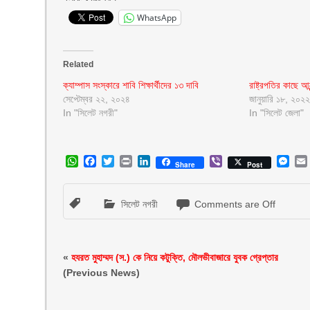
WhatsApp
Related
ক্যাম্পাস সংস্কারে শাবি শিক্ষার্থীদের ১৩ দাবি
রাষ্ট্রপতির কাছে আন
সেপ্টেম্বর ২২, ২০২৪
জানুয়ারি ১৮, ২০২২
In "সিলেট নগরী"
In "সিলেট জেলা"
WhatsApp
Facebook
Twitter
Print
LinkedIn
Viber
Mes
Share
Post
সিলেট নগরী
Comments are Off
«
হযরত মুহাম্মদ (স.) কে নিয়ে কটুক্তি, মৌলভীবাজারে যুবক গ্রেপ্তার
(Previous News)