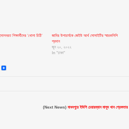
্দোলনরত শিক্ষার্থীদের ‘খোলা চিঠি’
জাবির উপাচার্যকে জেইউ আর্থ সোসাইটির স্মারকলিপি
প্রদান
জুন ২০, ২০২২
In "ঢাকা"
senger
Email
(Next News)
মাধবপুরে ইউপি চেয়ারম্যান মাসুদ খান গ্রেফতার