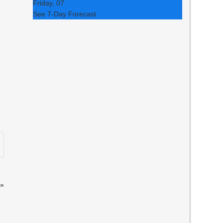
Friday, 07
See 7-Day Forecast
»