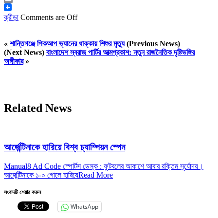
Email
ক্রীড়া
Comments are Off
«
শান্তিগঞ্জে পিকআপ ভ্যানের ধাক্কায় শিশুর মৃত্যু
(Previous News)
(Next News)
বাংলাদেশ স্বরাজ পার্টির আত্মপ্রকাশ: নতুন রাজনৈতিক দৃষ্টিভঙ্গির
অঙ্গীকার
»
Related News
আর্জেন্টিনাকে হারিয়ে বিশ্ব চ্যাম্পিয়ন স্পেন
Manual8 Ad Code স্পোর্টস ডেস্ক : ফুটবলের আকাশে আবার রক্তিম সূর্যোদয়।
আর্জেন্টিনাকে ১-০ গোলে হারিয়ে
Read More
সংবাদটি শেয়ার করুন
WhatsApp