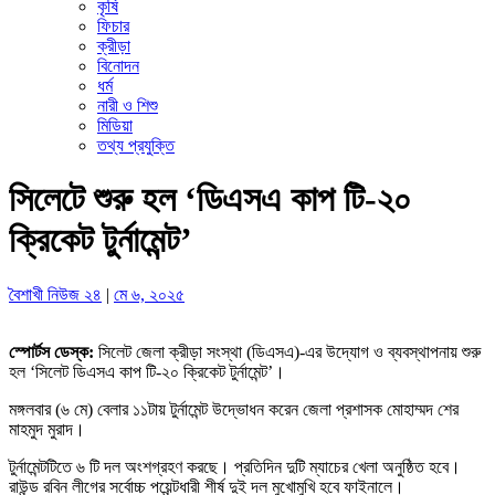
কৃষি
ফিচার
ক্রীড়া
বিনোদন
ধর্ম
নারী ও শিশু
মিডিয়া
তথ্য প্রযুক্তি
সিলেটে শুরু হল ‘ডিএসএ কাপ টি-২০
ক্রিকেট টুর্নামেন্ট’
বৈশাখী নিউজ ২৪
|
মে ৬, ২০২৫
স্পোর্টস ডেস্ক:
সিলেট জেলা ক্রীড়া সংস্থা (ডিএসএ)-এর উদ্যোগ ও ব্যবস্থাপনায় শুরু
হল ‘সিলেট ডিএসএ কাপ টি-২০ ক্রিকেট টুর্নামেন্ট’।
মঙ্গলবার (৬ মে) বেলার ১১টায় টুর্নামেন্ট উদ্ভোধন করেন জেলা প্রশাসক মোহাম্মদ শের
মাহমুদ মুরাদ।
টুর্নামেন্টটিতে ৬ টি দল অংশগ্রহণ করছে। প্রতিদিন দুটি ম্যাচের খেলা অনুষ্ঠিত হবে।
রাউন্ড রবিন লীগের সর্বোচ্চ পয়েন্টধারী শীর্ষ দুই দল মুখোমুখি হবে ফাইনালে।