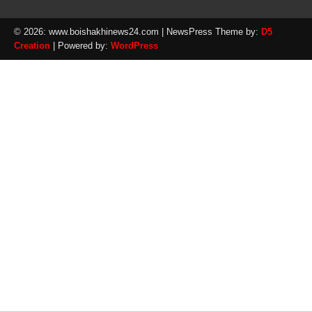
© 2026: www.boishakhinews24.com
| NewsPress Theme by:
D5
Creation
| Powered by:
WordPress