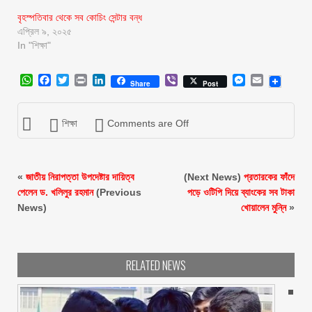
বৃহস্পতিবার থেকে সব কোচিং সেন্টার বন্ধ
এপ্রিল ৯, ২০২৫
In "শিক্ষা"
WhatsApp
Facebook
Twitter
Print
LinkedIn
Viber
Messenger
Email
Share
Post
শিক্ষা
Comments are Off
«
জাতীয় নিরাপত্তা উপদেষ্টার দায়িত্ব
(Next News)
প্রতারকের ফাঁদে
পেলেন ড. খলিলুর রহমান
(Previous
পড়ে ওটিপি দিয়ে ব্যাংকের সব টাকা
News)
খোয়ালেন মুন্নি
»
RELATED NEWS