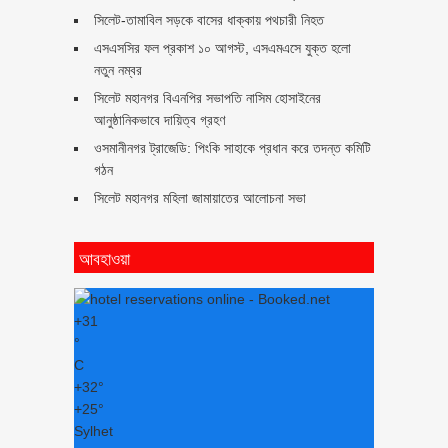
সিলেট-তামাবিল সড়কে বাসের ধাক্কায় পথচারী নিহত
এসএসসির ফল প্রকাশ ১০ আগস্ট, এসএমএসে যুক্ত হলো
নতুন নম্বর
সিলেট মহানগর বিএনপির সভাপতি নাসিম হোসাইনের
আনুষ্ঠানিকভাবে দায়িত্ব গ্রহণ
ওসমানীনগর ট্রাজেডি: পিংকি সাহাকে প্রধান করে তদন্ত কমিটি
গঠন
সিলেট মহানগর মহিলা জামায়াতের আলোচনা সভা
আবহাওয়া
+
31
°
C
+
32°
+
25°
Sylhet