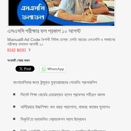
এসএসসি পরীক্ষার ফল প্রকাশ ১০ আগস্ট
Manual8 Ad Code বৈশাখী নিউজ ডেস্ক: চলতি বছরের এসএসসি ও সমমানের
পরীক্ষার ফলাফল আগামী ১০
READ MORE
সংবাদটি শেয়ার করুন
WhatsApp
বাংলাদেশিদের জন্য উন্মুক্ত যুক্তরাজ্যের শেভেনিং স্কলারশিপ
সিলেট শিক্ষা বোর্ডের চেয়ারম্যান হলেন প্রফেসর শহীদুল আলম
অস্ট্রিয়ায় উচ্চশিক্ষা: কম খরচে পড়াশোনা, থাকছে কাজের সুযোগও
সিকৃবি’তে ভ্যাকসিন প্রোডাকশন ল্যাব উদ্বোধন