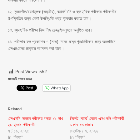
ব্যবহার করতে পারবেন না।
১২. সৃজনশীল/রচনামূলক (তত্ত্বীয়), বহুনির্বাচনি ও ব্যবহারিক পরীক্ষায় পরীক্ষার্থীর
উপস্থিতির জন্য একই উপস্থিতি পত্র ব্যবহার করতে হবে।
১৩. ব্যবহারিক পরীক্ষা নিজ নিজ কেন্দ্র/ভেন্যুতে অনুষ্ঠিত হবে।
১৪. পরীক্ষার ফল প্রকাশের ৭ (সাত) দিনের মধ্যে পুনঃনিরীক্ষার জন্য অনলাইনে
এসএমএসের মাধ্যমে আবেদন করা যাবে।
Post Views:
552
সংবাদটি শেয়ার করুন
WhatsApp
Related
এসএসসি-সমমান পরীক্ষায় বসছে ১৯ লাখ
সিলেট বোর্ডে এবছর এসএসসি পরীক্ষার্থী
২৮ হাজার পরীক্ষার্থী
১ লাখ ১৬ হাজার
মার্চ ১৬, ২০২৫
সেপ্টেম্বর ৭, ২০২২
In "শিক্ষা"
In "শিক্ষা"