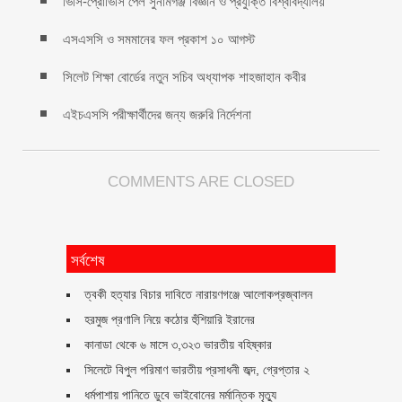
ভিসি-প্রোভিসি পেল সুনামগঞ্জ বিজ্ঞান ও প্রযুক্তি বিশ্ববিদ্যালয়
এসএসসি ও সমমানের ফল প্রকাশ ১০ আগস্ট
সিলেট শিক্ষা বোর্ডের নতুন সচিব অধ্যাপক শাহজাহান কবীর
এইচএসসি পরীক্ষার্থীদের জন্য জরুরি নির্দেশনা
COMMENTS ARE CLOSED
সর্বশেষ
ত্বকী হত্যার বিচার দাবিতে নারায়ণগঞ্জে আলোকপ্রজ্বালন
হরমুজ প্রণালি নিয়ে কঠোর হুঁশিয়ারি ইরানের
কানাডা থেকে ৬ মাসে ৩,৩২৩ ভারতীয় বহিষ্কার
সিলেটে বিপুল পরিমাণ ভারতীয় প্রসাধনী জব্দ, গ্রেপ্তার ২
ধর্মপাশায় পানিতে ডুবে ভাইবোনের মর্মান্তিক মৃত্যু