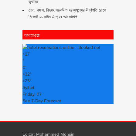
জুবায়ের
তেল, গ্যাস, বিদ্যুৎ সঙ্কট ও দ্রব্যমূল্যের ঊর্ধ্বগতি রোধে
সিলেটে ১১ দলীয় ঐক্যের স্মারকলিপি
আবহাওয়া
+
27
°
C
+
32°
+
25°
Sylhet
Friday, 07
See 7-Day Forecast
Editor: Mohammed Mohsin