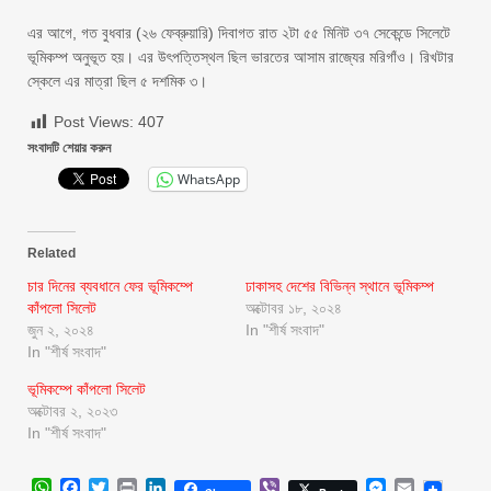
এর আগে, গত বুধবার (২৬ ফেব্রুয়ারি) দিবাগত রাত ২টা ৫৫ মিনিট ৩৭ সেকেন্ডে সিলেটে
ভূমিকম্প অনুভূত হয়। এর উৎপত্তিস্থল ছিল ভারতের আসাম রাজ্যের মরিগাঁও। রিখটার
স্কেলে এর মাত্রা ছিল ৫ দশমিক ৩।
Post Views:
407
সংবাদটি শেয়ার করুন
WhatsApp
Related
চার দিনের ব্যবধানে ফের ভূমিকম্পে
ঢাকাসহ দেশের বিভিন্ন স্থানে ভূমিকম্প
কাঁপলো সিলেট
অক্টোবর ১৮, ২০২৪
জুন ২, ২০২৪
In "শীর্ষ সংবাদ"
In "শীর্ষ সংবাদ"
ভূমিকম্পে কাঁপলো সিলেট
অক্টোবর ২, ২০২৩
In "শীর্ষ সংবাদ"
WhatsApp
Facebook
Twitter
Print
LinkedIn
Viber
Messenger
Email