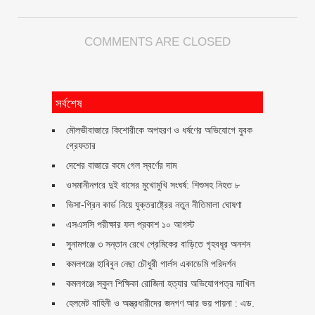
COMMENTS ARE CLOSED
সর্বশেষ
মৌলভীবাজারে কিশোরীকে অপহরণ ও ধর্ষণের অভিযোগে যুবক
গ্রেফতার
দেশের বাজারে কমে গেল স্বর্ণের দাম
ওসমানীনগরে দুই বাসের মুখোমুখি সংঘর্ষ: শিশুসহ নিহত ৮
ভিসা-গ্রিন কার্ড নিয়ে যুক্তরাষ্ট্রের নতুন নীতিমালা ঘোষণা
এসএসসি পরীক্ষার ফল প্রকাশ ১০ আগস্ট
সুনামগঞ্জে ৩ সন্তান রেখে প্রেমিকের বাড়িতে গৃহবধূর অনশন
কমলগঞ্জে হাবিবুন নেছা চৌধুরী গার্লস একাডেমি পরিদর্শন
কমলগঞ্জে স্কুল শিক্ষিকা রোজিনা হত্যার অভিযোগপত্র দাখিল
হেলমেট বাহিনী ও অস্ত্রধারীদের জনগণ আর ভয় পায়না : এড.