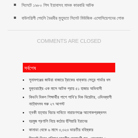
সিলেটে ১৯৮০ পিস ইয়াবাসহ মাদক কারবারি আটক
বাউলশিল্পী পেহলি ভৈরবীর মৃত্যুতে সিলেট মিউজিক এসোসিয়েশনের শোক
COMMENTS ARE CLOSED
সর্বশেষ
সুনামগঞ্জের জাউয়া বাজারে ট্রাকের ধাক্কায় সেতুর গার্ডার ধস
যুক্তরাষ্ট্রে এক মাসে আটক প্রায় ৫১ হাজার অভিবাসী
কিডনি বিকল শিক্ষার্থীর পাশে শাবি’র দিক থিয়েটার, ৩দিনব্যাপী
নাট্যোৎসব শুরু ২৭ আগস্ট
ত্বকী হত্যার বিচার দাবিতে নারায়ণগঞ্জে আলোকপ্রজ্বলন
হরমুজ প্রণালি নিয়ে কঠোর হুঁশিয়ারি ইরানের
কানাডা থেকে ৬ মাসে ৩,৩২৩ ভারতীয় বহিষ্কার