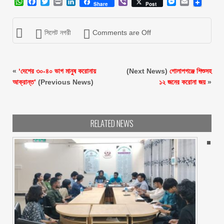
WhatsApp
Facebook
Twitter
Print
LinkedIn
Viber
Messenger
Email
Share
Post
সিলেট নগরী
Comments are Off
«
‘দেশের ৩০-৪০ ভাগ মানুষ করোনায়
(Next News)
গোলাপগঞ্জে শিশুসহ
আক্রান্ত’
(Previous News)
১২ জনের করোনা জয়
»
RELATED NEWS