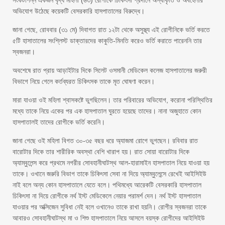
সংকটাপন্ন একজন বৃদ্ধ মহিলা (৬৩) রোগীকে চিকিৎসা প্রদানে অস্বীকৃতি ও অবহেলার
অভিযোগ উঠেছে কয়েকটি বেসরকারি হাসপাতালের বিরুদ্ধে।
জানা গেছে, রোববার (৩১ মে) দিবাগত রাত ১২টা থেকে অসুস্থ্য এই রোগীনিকে ভর্তি করতে
৫টি হাসাতালের সংশ্লিস্ট ডাক্তারদের কাকুতি-মিনতি করেও ভর্তি করাতে পারেননি তার
স্বজনরা।
অবশেষে রাত প্রায় আড়াইটার দিকে সিলেট ওসমানী মেডিকেল কলেজ হাসপাতালের জরুরী
বিভাগে নিয়ে গেলে কর্তব্যরত চিকিৎসক তাকে মৃত ঘোষণা করেন।
মারা যাওয়া ওই মহিলা শ্বাসকষ্টে ভুগছিলেন। তার পরিবারের অভিযোগ, করোনা পরিস্থিতির
মধ্যে তাকে নিয়ে একের পর এক হাসপাতাল ঘুরতে হয়েছে তাদের। নানা অজুহাতে কোন
হাসপাতালই তাদের রোগীকে ভর্তি করেনি।
জানা গেছে ওই মহিলা বিগত ৩০-৩৫ বছর ধরে অ্যাজমা রোগে ভুগছেন। রবিবার রাত
বারোটার দিকে তার শারীরিক অবস্থা বেশি খারাপ হয়। রাত সোয়া বারোটার দিকে
অ্যাম্বুলেন্স করে প্রথমে নগরীর সোবহানীঘাটস্থ আল-হারামাইন হাসপাতাল নিয়ে যাওয়া হয়
তাকে। ওখানে জরুরি বিভাগ তাকে চিকিৎসা সেবা না দিয়ে অ্যাম্বুলেন্সে রেখেই আইসিইউ
নাই বলে অন্য কোন হাসপাতালে যেতে বলে। পথিমধ্যে আরেকটি বেসরকারি হাসপাতাল
চিকিৎসা না দিয়ে রোগীকে নর্থ ইস্ট মেডিকেলে নেয়ার পরামর্শ দেন। নর্থ ইস্ট হাসপাতাল
যাওয়ার পর অক্সিজেন সুবিধা নেই বলে ওখানেও তাকে রাখা হয়নি। রোগীর স্বজনরা তাকে
আবারও সোবহানীঘাটস্থ মা ও শিশু হাসপাতালে নিয়ে আসলে বয়স্ক রোগীদের আইসিইউ