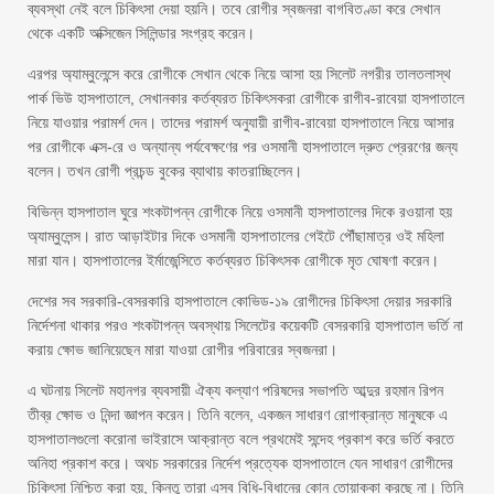
ব্যবস্থা নেই বলে চিকিৎসা দেয়া হয়নি। তবে রোগীর স্বজনরা বাগবিতণ্ডা করে সেখান
থেকে একটি অক্সিজেন সিলিন্ডার সংগ্রহ করেন।
এরপর অ্যাম্বুলেন্সে করে রোগীকে সেখান থেকে নিয়ে আসা হয় সিলেট নগরীর তালতলাস্থ
পার্ক ভিউ হাসপাতালে, সেখানকার কর্তব্যরত চিকিৎসকরা রোগীকে রাগীব-রাবেয়া হাসপাতালে
নিয়ে যাওয়ার পরামর্শ দেন। তাদের পরামর্শ অনুযায়ী রাগীব-রাবেয়া হাসপাতালে নিয়ে আসার
পর রোগীকে এক্স-রে ও অন্যান্য পর্যবেক্ষণের পর ওসমানী হাসপাতালে দ্রুত প্রেরণের জন্য
বলেন। তখন রোগী প্রচন্ড বুকের ব্যাথায় কাতরাচ্ছিলেন।
বিভিন্ন হাসপাতাল ঘুরে শংকটাপন্ন রোগীকে নিয়ে ওসমানী হাসপাতালের দিকে রওয়ানা হয়
অ্যাম্বুলেন্স। রাত আড়াইটার দিকে ওসমানী হাসপাতালের গেইটে পৌঁছামাত্র ওই মহিলা
মারা যান। হাসপাতালের ইর্মাজেন্সিতে কর্তব্যরত চিকিৎসক রোগীকে মৃত ঘোষণা করেন।
দেশের সব সরকারি-বেসরকারি হাসপাতালে কোভিড-১৯ রোগীদের চিকিৎসা দেয়ার সরকারি
নির্দেশনা থাকার পরও শংকটাপন্ন অবস্থায় সিলেটের কয়েকটি বেসরকারি হাসপাতাল ভর্তি না
করায় ক্ষোভ জানিয়েছেন মারা যাওয়া রোগীর পরিবারের স্বজনরা।
এ ঘটনায় সিলেট মহানগর ব্যবসায়ী ঐক্য কল্যাণ পরিষদের সভাপতি আব্দুর রহমান রিপন
তীব্র ক্ষোভ ও নিন্দা জ্ঞাপন করেন। তিনি বলেন, একজন সাধারণ রোগাক্রান্ত মানুষকে এ
হাসপাতালগুলো করোনা ভাইরাসে আক্রান্ত বলে প্রথমেই সন্দেহ প্রকাশ করে ভর্তি করতে
অনিহা প্রকাশ করে। অথচ সরকারের নির্দেশ প্রত্যেক হাসপাতালে যেন সাধারণ রোগীদের
চিকিৎসা নিশ্চিত করা হয়, কিন্তু তারা এসব বিধি-বিধানের কোন তোয়াক্কা করছে না। তিনি