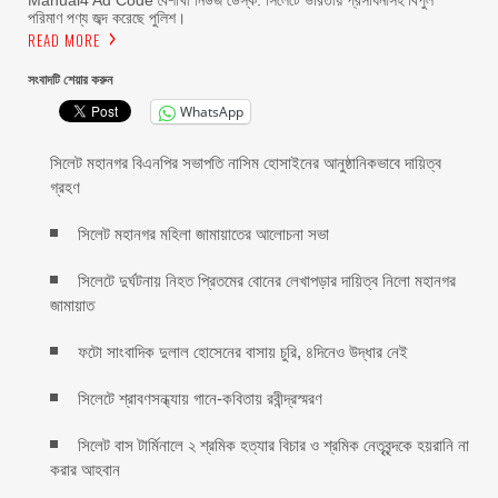
Manual4 Ad Code বৈশাখী নিউজ ডেস্ক: সিলেটে ভারতীয় প্রসাধনীসহ বিপুল
পরিমাণ পণ্য জব্দ করেছে পুলিশ।
READ MORE
সংবাদটি শেয়ার করুন
WhatsApp
সিলেট মহানগর বিএনপির সভাপতি নাসিম হোসাইনের আনুষ্ঠানিকভাবে দায়িত্ব
গ্রহণ
সিলেট মহানগর মহিলা জামায়াতের আলোচনা সভা
সিলেটে দুর্ঘটনায় নিহত প্রিতমের বোনের লেখাপড়ার দায়িত্ব নিলো মহানগর
জামায়াত
ফটো সাংবাদিক দুলাল হোসেনের বাসায় চুরি, ৪দিনেও উদ্ধার নেই
সিলেটে শ্রাবণসন্ধ্যায় গানে-কবিতায় রবীন্দ্রস্মরণ
সিলেট বাস টার্মিনালে ২ শ্রমিক হত্যার বিচার ও শ্রমিক নেতৃবৃন্দকে হয়রানি না
করার আহবান