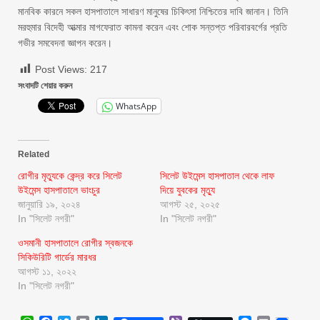
মানবিক কারনে সকল হাসপাতালে সাধারণ মানুষের চিকিৎসা নিশ্চিতের দাবি জানান। তিনি
মরহুমার বিদেহী আত্মার মাগফেরাত কামনা করেন এবং শোক সন্তপ্ত পরিবারবর্গের প্রতি
গভীর সমবেদনা জ্ঞাপন করেন।
Post Views:
217
সংবাদটি শেয়ার করুন
WhatsApp
Related
রোগীর মৃত্যুকে কেন্দ্র করে সিলেট
সিলেট উইমেন্স হাসপাতাল থেকে লাফ
উইমেন্স হাসপাতালে ভাংচুর
দিয়ে যুবকের মৃত্যু
জানুয়ারি ১৯, ২০২৪
আগস্ট ২৫, ২০২৫
In "সিলেট নগরী"
In "সিলেট নগরী"
ওসমানী হাসপাতালে রোগীর স্বজনকে
সিকিউরিটি গার্ডের মারধর
আগস্ট ১১, ২০২২
In "সিলেট নগরী"