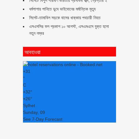
সিলেটে বিপুল পরিমাণ ভারতীয় প্রসাধনী জব্দ, গ্রেপ্তার ২
ধর্মপাশায় পানিতে ডুবে ভাইবোনের মর্মান্তিক মৃত্যু
সিলেট-তামাবিল সড়কে বাসের ধাক্কায় পথচারী নিহত
এসএসসির ফল প্রকাশ ১০ আগস্ট, এসএমএসে যুক্ত হলো
নতুন নম্বর
আবহাওয়া
+
31
°
C
+
32°
+
26°
Sylhet
Sunday, 09
See 7-Day Forecast