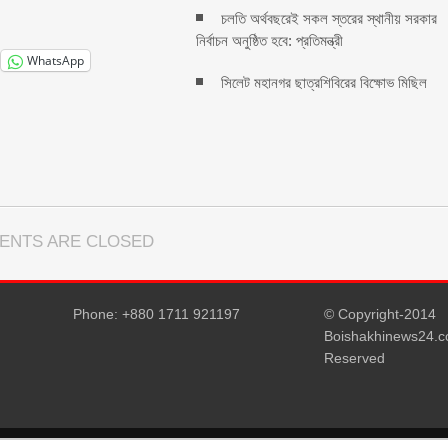
চলতি অর্থবছরেই সকল স্তরের স্থানীয় সরকার
নির্বাচন অনুষ্ঠিত হবে: প্রতিমন্ত্রী
WhatsApp
সিলেট মহানগর ছাত্রশিবিরের বিক্ষোভ মিছিল
ENTS ARE CLOSED
Phone: +880 1711 921197
© Copyright-2014
Boishakhinews24.co
Reserved
D5 Creation
| Powered by:
WordPress