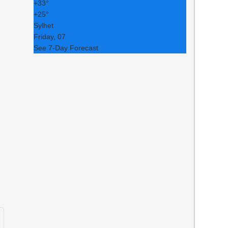
+
33°
+
25°
Sylhet
Friday, 07
See 7-Day Forecast