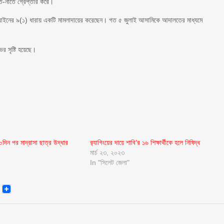
তে-নাতে গ্রেপ্তার করে।
দমন আইনের ৯(১) ধারায় একটি মামলাদায়ের করেছেন। গত ৫ জুলাই আসামিকে আদালতের মাধ্যমে
ের সৃষ্টি হয়েছে।
দিন পর মাদ্রাসা ছাত্র উদ্ধার
র‌্যাগিংয়ের দায়ে শাবি’র ১৬ শিক্ষার্থীকে হলে নিষিদ্ধ
মার্চ ২৩, ২০২৩
In "সিলেট জেলা"
senger
Email