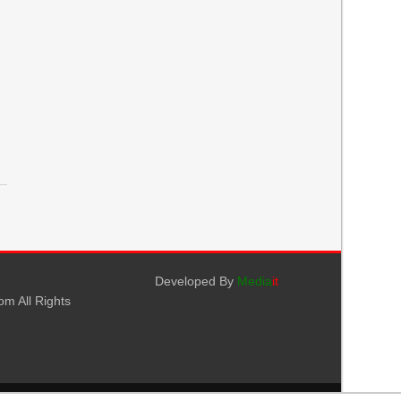
Developed By
Media
it
m All Rights