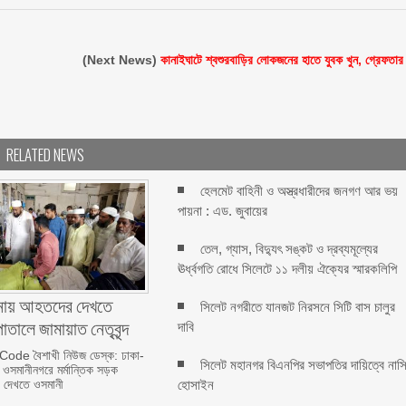
(Next News)
কানাইঘাটে শ্বশুরবাড়ির লোকজনের হাতে যুবক খুন, গ্রেফতার
RELATED NEWS
হেলমেট বাহিনী ও অস্ত্রধারীদের জনগণ আর ভয়
পায়না : এড. জুবায়ের
তেল, গ্যাস, বিদ্যুৎ সঙ্কট ও দ্রব্যমূল্যের
ঊর্ধ্বগতি রোধে সিলেটে ১১ দলীয় ঐক্যের স্মারকলিপি
ঘটনায় আহতদের দেখতে
সিলেট নগরীতে যানজট নিরসনে সিটি বাস চালুর
তালে জামায়াত নেতৃবৃন্দ
দাবি
de বৈশাখী নিউজ ডেস্ক: ঢাকা-
সিলেট মহানগর বিএনপির সভাপতির দায়িত্বে নাস
ওসমানীনগরে মর্মান্তিক সড়ক
হোসাইন
র দেখতে ওসমানী