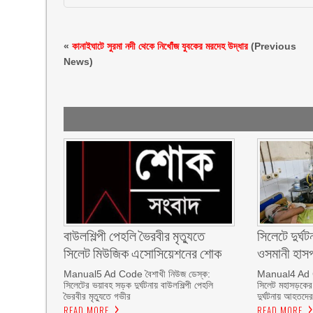
«
কানাইঘাটে সুরমা নদী থেকে নিখোঁজ যুবকের মরদেহ উদ্ধার
(Previous
News)
বাউলশিল্পী পেহলি ভৈরবীর মৃত্যুতে
সিলেটে দুর্
সিলেট মিউজিক এসোসিয়েশনের শোক
ওসমানী হাসপা
Manual5 Ad Code বৈশাখী নিউজ ডেস্ক:
Manual4 Ad Co
সিলেটের ভয়াবহ সড়ক দুর্ঘটনায় বাউলশিল্পী পেহলি
সিলেট মহাসড়কের 
ভৈরবীর মৃত্যুতে গভীর
দুর্ঘটনায় আহতদে
READ MORE
READ MORE