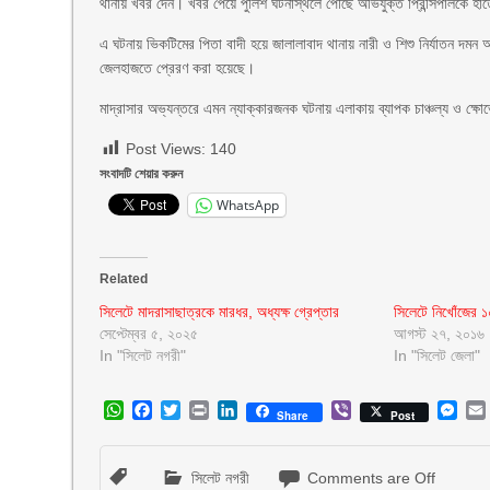
থানায় খবর দেন। খবর পেয়ে পুলিশ ঘটনাস্থলে পৌঁছে অভিযুক্ত প্রিন্সিপালকে হা
এ ঘটনায় ভিকটিমের পিতা বাদী হয়ে জালালাবাদ থানায় নারী ও শিশু নির্যাতন 
জেলহাজতে প্রেরণ করা হয়েছে।
মাদ্রাসার অভ্যন্তরে এমন ন্যাক্কারজনক ঘটনায় এলাকায় ব্যাপক চাঞ্চল্য ও ক্ষোভ
Post Views:
140
সংবাদটি শেয়ার করুন
WhatsApp
Related
সিলেটে মাদরাসাছাত্রকে মারধর, অধ্যক্ষ গ্রেপ্তার
সিলেটে নিখোঁজের ১০
সেপ্টেম্বর ৫, ২০২৫
আগস্ট ২৭, ২০১৬
In "সিলেট নগরী"
In "সিলেট জেলা"
WhatsApp
Facebook
Twitter
Print
LinkedIn
Viber
Mes
Share
Post
সিলেট নগরী
Comments are Off