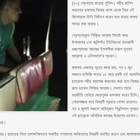
(৫০) গ্রেপ্তার করেছে পুলিশ। শরীর মালিশ
করানোর বাহানায় নিজের কক্ষে ডেকে নিয়ে ওই
কিশোরকে তিনি নির্যাতন করেন বলে থানায় মামলা
দায়ের করা হয়েছে।
গ্রেপ্তারকৃত শিব্বির আহমদ সিলেট সদর
উপজেলার ৮নং কান্দিগাঁও ইউনিয়নের বাদেয়ালী
গুচ্ছগ্রামের ‘জামেয়া ইসলামীয়া দারুস সুন্নাহ
মাদ্রাসা ও এতিমখানা’র প্রধান।
মামলার এজাহার সূত্রে জানা যায়, গত ৪ জুন
সকালে হাফিজি শাখার ১৫ বছর বয়সী ওই আবাসি
ছাত্রকে শরীর ম্যাসেজ করানোর কথা বলে নিজের
রুমে ডাকেন শিব্বির আহমদ। সেখানে তাকে
ভয়ভীতি দেখিয়ে জোরপূর্বক বলৎকার করেন তিনি।
লোকলজ্জার ভয়ে বিষয়টি প্রথমে গোপন রাখলেও
গত ৪ জুলাই সকালে অভিযুক্ত প্রিন্সিপাল পুনরায়
ওই ছাত্রকে অনৈতিক কাজের উদ্দেশ্যে ডাকেন।
দেয়।
য়। ছাত্রের পিতা তাৎক্ষণিকভাবে স্থানীয় গণ্যমান্য ব্যক্তিদের বিষয়টি অবহিত করেন এবং জালালাবা