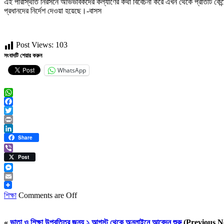
এই পরিস্থিতি নিরসনে অভিভাবকদের কল্যাণের কথা বিবেচনা করে এখন থেকে প্রতিটি কেন্দ্রে
প্রধানদের নির্দেশ দেওয়া হয়েছে।-বাসস
Post Views:
103
সংবাদটি শেয়ার করুন
WhatsApp
WhatsApp
Facebook
Twitter
Print
LinkedIn
Share
Viber
Post
Messenger
Email
শিক্ষা
Comments are Off
«
ভাতা ও শিক্ষা উপবৃত্তির জন্য ১ আগস্ট থেকে অনলাইনে আবেদন শুরু
(Previous N