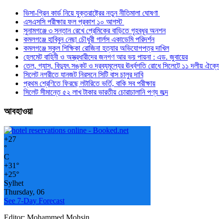
ভিসা-গ্রিন কার্ড নিয়ে যুক্তরাষ্ট্রের নতুন নীতিমালা ঘোষণা
এসএসসি পরীক্ষার ফল প্রকাশ ১০ আগস্ট
সুনামগঞ্জে ৩ সন্তান রেখে প্রেমিকের বাড়িতে গৃহবধূর অনশন
কমলগঞ্জে হাবিবুন নেছা চৌধুরী গার্লস একাডেমি পরিদর্শন
কমলগঞ্জে স্কুল শিক্ষিকা রোজিনা হত্যার অভিযোগপত্র দাখিল
হেলমেট বাহিনী ও অস্ত্রধারীদের জনগণ আর ভয় পায়না : এড. জুবায়ের
তেল, গ্যাস, বিদ্যুৎ সঙ্কট ও দ্রব্যমূল্যের ঊর্ধ্বগতি রোধে সিলেটে ১১ দলীয় ঐক্য
সিলেট নগরীতে যানজট নিরসনে সিটি বাস চালুর দাবি
প্রথম শ্রেণিতে ফিরছে লটারিতে ভর্তি, বাকি সব পরীক্ষায়
সিলেট সীমান্তে ৫২ লাখ টাকার ভারতীয় চোরাচালানি পণ্য জব্দ
আবহাওয়া
+
27
°
C
+
31°
+
25°
Sylhet
Thursday, 06
See 7-Day Forecast
Editor: Mohammed Mohsin