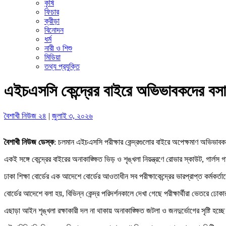
কৃষি
ফিচার
ক্রীড়া
বিনোদন
ধর্ম
নারী ও শিশু
মিডিয়া
তথ্য প্রযুক্তি
এইচএসসি কেন্দ্রের বাইরে অভিভাবকদের বসার
বৈশাখী নিউজ ২৪
|
জুলাই ৩, ২০২৬
বৈশাখী নিউজ ডেস্ক
: চলমান এইচএসসি পরীক্ষার কেন্দ্রগুলোর বাইরে অপেক্ষমাণ অভিভাবকদে
একই সঙ্গে কেন্দ্রের বাইরের অনাকাঙ্ক্ষিত ভিড় ও শৃঙ্খলা নিয়ন্ত্রণে রোভার স্কাউট, গা
ঢাকা শিক্ষা বোর্ডের এক আদেশে বোর্ডের আওতাধীন সব পরীক্ষাকেন্দ্রের ভারপ্রাপ্ত কর্মকর্ত
বোর্ডের আদেশে বলা হয়, বিভিন্ন কেন্দ্র পরিদর্শনকালে দেখা গেছে পরীক্ষার্থীরা ভেতরে ঢো
এছাড়া আইন শৃঙ্খলা রক্ষাকারী দল না থাকায় অনাকাঙ্ক্ষিত জটলা ও জনদুর্ভোগের সৃষ্টি হচ্ছ