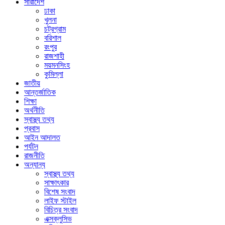
সারাদেশ
ঢাকা
খুলনা
চট্রগ্রাম
বরিশাল
রংপুর
রাজশাহী
ময়মনসিংহ
কুমিল্লা
জাতীয়
আন্তর্জাতিক
শিক্ষা
অর্থনীতি
স্বাস্থ্য তথ্য
প্রবাস
আইন আদালত
পর্যটন
রাজনীতি
অন্যান্য
স্বাস্থ্য তথ্য
সাক্ষাৎকার
বিশেষ সংবাদ
লাইফ স্টাইল
বিচিত্র সংবাদ
এক্সক্লুসিভ