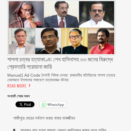
শাপলা চত্বর হত্যাকাণ্ড: শেখ হাসিনাসহ ৩৩ জনের বিরুদ্ধে
গ্রেফতারি পরোয়ানা জারি
Manual1 Ad Code বৈশাখী নিউজ ডেস্ক: রাজধানীর মতিঝিলের শাপলা চত্বরে
হেফাজতে ইসলামের সমাবেশে হত্যাযজ্ঞের ঘটনায়
READ MORE
সংবাদটি শেয়ার করুন
WhatsApp
গাজীপুরে মেয়ের সর্বনাশ করায় বাবার যাবজ্জীবন
সালমান শাহ হত্যা মামলা: তদন্ত প্রতিবেদন জমার নতুন তারিখ