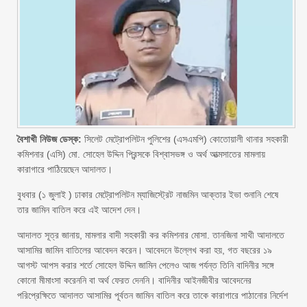
বৈশাখী নিউজ ডেস্ক:
সিলেট মেট্রোপলিটন পুলিশের (এসএমপি) কোতোয়ালী থানার সহকারী
কমিশনার (এসি) মো. সোহেল উদ্দিন প্রিন্সকে বিশ্বাসভঙ্গ ও অর্থ আত্মসাতের মামলায়
কারাগারে পাঠিয়েছেন আদালত।
বুধবার (১ জুলাই ) ঢাকার মেট্রোপলিটন ম্যাজিস্ট্রেট নাজমিন আক্তার ইভা শুনানি শেষে
তার জামিন বাতিল করে এই আদেশ দেন।
আদালত সূত্র জানায়, মামলার বাদী সহকারী কর কমিশনার মোসা. তানজিনা সাথী আদালতে
আসামির জামিন বাতিলের আবেদন করেন। আবেদনে উল্লেখ করা হয়, গত বছরের ১৯
আগস্ট আপস করার শর্তে সোহেল উদ্দিন জামিন পেলেও আজ পর্যন্ত তিনি বাদিনীর সঙ্গে
কোনো মীমাংসা করেননি বা অর্থ ফেরত দেননি। বাদিনীর আইনজীবীর আবেদনের
পরিপ্রেক্ষিতে আদালত আসামির পূর্বতন জামিন বাতিল করে তাকে কারাগারে পাঠানোর নির্দেশ