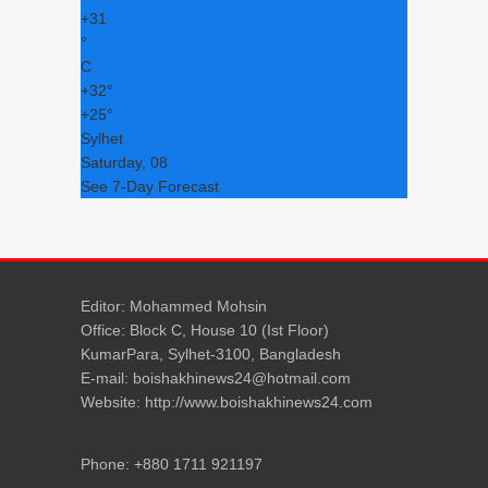
+
31
°
C
+
32°
+
25°
Sylhet
Saturday, 08
See 7-Day Forecast
Editor: Mohammed Mohsin
Office: Block C, House 10 (Ist Floor)
KumarPara, Sylhet-3100, Bangladesh
E-mail: boishakhinews24@hotmail.com
Website: http://www.boishakhinews24.com
Phone: +880 1711 921197