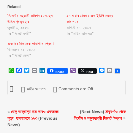
Related
সিলেটের সহকারী কমিশনার সোহেল
৫৭ ধারার মামলায় এক ইউপি সদস্য
উদ্দিন প্রত্যাহার
কারাগারে
জুলাই ১, ২০২৬
আগস্ট ১৭, ২০১৭
In "সিলেট নগরী"
In "আইন আদালত"
অবশেষে জিবানকে কারাগারে প্রেরণ
ডিসেম্বর ১২, ২০২২
In "সিলেট জেলা"
WhatsApp
Facebook
Twitter
Print
LinkedIn
Viber
Messenger
Email
Share
Post
আইন আদালত
Comments are Off
«
ডেঙ্গু আক্রান্ত হয়ে আরও একজনের
(Next News)
ঠাকুরগাঁও থেকে
মৃত্যু, হাসপাতালে ১৬৩
(Previous
নিখোঁজ ৪ স্কুলছাত্রী সিলেটে উদ্ধার
»
News)