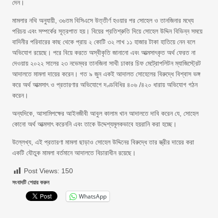
দেন।
মামলার নথি অনুযায়ী, ৩৬তম বিসিএসে উত্তীর্ণ হওয়ার পর সোহেল ও তানজিনার মধ্যে
পরিচয় এবং সম্পর্কের সূত্রপাত হয়। বিয়ের প্রতিশ্রুতি দিয়ে সোহেল উদ্দিন বিভিন্ন সময়ে
বাদিনীর পরিবারের কাছ থেকে প্রায় ২ কোটি ৩২ লাখ ১১ হাজার টাকা হাতিয়ে নেন বলে
অভিযোগ রয়েছে। পরে বিয়ে করতে অস্বীকৃতি জানানো এবং আত্মসাৎকৃত অর্থ ফেরত না
দেওয়ায় ২০২২ সালের ২৩ নভেম্বর তানজিনা সাথী ঢাকার চিফ মেট্রোপলিটন ম্যাজিস্ট্রেট
আদালতে মামলা দায়ের করেন। গত ৯ জুন একই আদালত সোহেলের বিরুদ্ধে বিশ্বাস ভঙ্গ
করে অর্থ আত্মসাৎ ও প্রতারণার অভিযোগে দণ্ডবিধির ৪০৬ /৪২০ ধারায় অভিযোগ গঠন
করেন।
অন্যদিকে, আসামিপক্ষের আইনজীবী আবুল কালাম খান আদালতে দাবি করেন যে, সোহেল
কোনো অর্থ আত্মসাৎ করেননি এবং তাকে উদ্দেশ্যমূলকভাবে হয়রানি করা হচ্ছে।
উল্লেখ্য, এই প্রতারণা মামলা ছাড়াও সোহেল উদ্দিনের বিরুদ্ধে তার স্ত্রীর দায়ের করা
একটি যৌতুক মামলা বর্তমানে আদালতে বিচারাধীন রয়েছে।
Post Views:
150
সংবাদটি শেয়ার করুন
WhatsApp