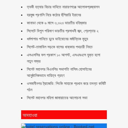
ত্বকী হত্যার বিচার দাবিতে নারায়ণগঞ্জে আলোকপ্রজ্বালন
হরমুজ প্রণালি নিয়ে কঠোর হুঁশিয়ারি ইরানের
কানাডা থেকে ৬ মাসে ৩,৩২৩ ভারতীয় বহিষ্কার
সিলেটে বিপুল পরিমাণ ভারতীয় প্রসাধনী জব্দ, গ্রেপ্তার ২
ধর্মপাশায় পানিতে ডুবে ভাইবোনের মর্মান্তিক মৃত্যু
সিলেট-তামাবিল সড়কে বাসের ধাক্কায় পথচারী নিহত
এসএসসির ফল প্রকাশ ১০ আগস্ট, এসএমএসে যুক্ত হলো
নতুন নম্বর
সিলেট মহানগর বিএনপির সভাপতি নাসিম হোসাইনের
আনুষ্ঠানিকভাবে দায়িত্ব গ্রহণ
ওসমানীনগর ট্রাজেডি: পিংকি সাহাকে প্রধান করে তদন্ত কমিটি
গঠন
সিলেট মহানগর মহিলা জামায়াতের আলোচনা সভা
আবহাওয়া