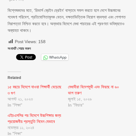
বিশ্লেষকদের মতে, ‘রিভার্স ব্রেইন ড্রেইন’ বাস্তবে সফল করতে হলে দেশে উচ্চমানের
গবেষণা পরিবেশ, প্রতিযোগিতামূলক বেতন, দক্ষতাভিত্তিক নিয়োগ ব্যবস্থা এবং পেশাগত
নিরাপত্তা নিশ্চিত করতে হবে। অন্যথায় বিদেশে মেধা পাচারের এই প্রবণতা ভবিষ্যতেও
অব্যাহত থাকবে।
Post Views:
158
সংবাদটি শেয়ার করুন
WhatsApp
Related
১৫ বছরে বিদেশে যাওয়া শিক্ষার্থী বেড়েছে
মেধাবীরা বিদেশমুখী এবং ফিরছে না ৬০
৩ গুণ
ভাগ তরুণ
আগস্ট ২১, ২০২৩
জুলাই ১৫, ২০২৬
In "শিক্ষা"
In "ফিচার"
এইচএসসির পর বিদেশে উচ্চশিক্ষার জন্য
প্রয়োজনীয় প্রস্তুতি নিবেন যেভাবে
নভেম্বর ১১, ২০২৪
In "শিক্ষা"