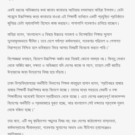
একই ধরনের অভিজ্ঞতার কথা জানান কানাডার অটোয়ায় বসবাসরত মাহিরা ইসলাম। ডেটা
সায়েন্সে উচ্চশিক্ষার জন্য কানাডায় যাওয়া এই শিক্ষার্থী বর্তমানে একটি প্রযুক্তি প্রতিষ্ঠানে
জুনিয়র ডেটা অ্যানালিস্ট হিসেবে কাজ করছেন। পাশাপাশি গবেষণাও চালিয়ে যাচ্ছেন।
মাহিরা বলেন, ‘বাংলাদেশে এ বিষয়ে উচ্চতর গবেষণা ও বিশেষায়িত শিক্ষার সুযোগ
তুলনামূলকভাবে সীমিত। তবে দেশে পর্যাপ্ত কর্মসংস্থান, গবেষণার পরিবেশ ও পেশাগত
নিরাপত্তা নিশ্চিত হলে ভবিষ্যতে ফিরে আসার বিষয়টি বিবেচনা করতে পারি।’
বিশেষজ্ঞরা বলছেন, বিদেশে উচ্চশিক্ষা অর্জন করা নিজেই কোনো সমস্যা নয়। কিন্তু সেখান
থেকে অর্জিত জ্ঞান, দক্ষতা ও অভিজ্ঞতা যদি দেশের কাজে না লাগে, তাহলে সেটি জাতীয়
উন্নয়নের জন্য উদ্বেগের বিষয় হয়ে দাঁড়ায়।
ঢাকা বিশ্ববিদ্যালয়ের অর্থনীতি বিভাগের শিক্ষক মাহমুদুল হাসান বলেন, ‘প্রতিবছর হাজার
হাজার শিক্ষার্থী উচ্চশিক্ষার জন্য বিদেশে যাচ্ছে। তাদের মধ্যে সবচেয়ে মেধাবী ও দক্ষ
শিক্ষার্থীদের অনেকেই বিদেশে স্থায়ীভাবে থেকে যাচ্ছে। এতে দেশের গুরুত্বপূর্ণ মানবসম্পদ
বিদেশের অর্থনীতি ও শ্রমবাজারে যুক্ত হচ্ছে, আর বাংলাদেশ সেই দক্ষতার প্রত্যক্ষ সুফল
থেকে বঞ্চিত হচ্ছে।’
তার মতে, এটি শুধু ব্যক্তিগত পছন্দের বিষয় নয়; বরং দেশের কাঠামোগত বাস্তবতা,
কর্মসংস্থানের সীমাবদ্ধতা, গবেষণার সুযোগের অভাব এবং নীতিগত চ্যালেঞ্জেরও
প্রতিফলন।