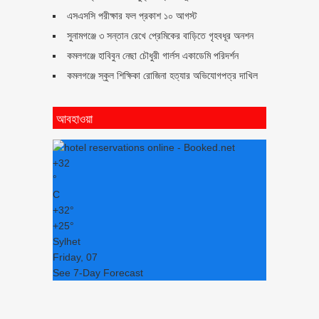
এসএসসি পরীক্ষার ফল প্রকাশ ১০ আগস্ট
সুনামগঞ্জে ৩ সন্তান রেখে প্রেমিকের বাড়িতে গৃহবধূর অনশন
কমলগঞ্জে হাবিবুন নেছা চৌধুরী গার্লস একাডেমি পরিদর্শন
কমলগঞ্জে স্কুল শিক্ষিকা রোজিনা হত্যার অভিযোগপত্র দাখিল
আবহাওয়া
+
32
°
C
+
32°
+
25°
Sylhet
Friday, 07
See 7-Day Forecast