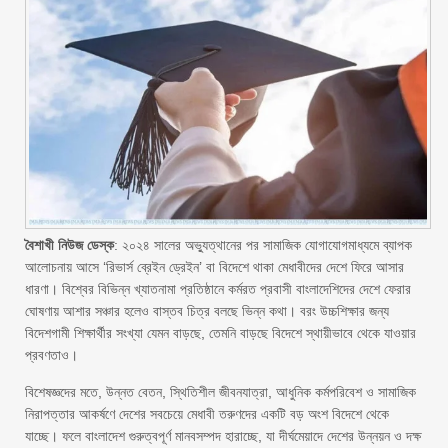
বৈশাখী নিউজ ডেস্ক
: ২০২৪ সালের অভ্যুত্থানের পর সামাজিক যোগাযোগমাধ্যমে ব্যাপক
আলোচনায় আসে ‘রিভার্স ব্রেইন ড্রেইন’ বা বিদেশে থাকা মেধাবীদের দেশে ফিরে আসার
ধারণা। বিশ্বের বিভিন্ন খ্যাতনামা প্রতিষ্ঠানে কর্মরত প্রবাসী বাংলাদেশিদের দেশে ফেরার
ঘোষণায় আশার সঞ্চার হলেও বাস্তব চিত্র বলছে ভিন্ন কথা। বরং উচ্চশিক্ষার জন্য
বিদেশগামী শিক্ষার্থীর সংখ্যা যেমন বাড়ছে, তেমনি বাড়ছে বিদেশে স্থায়ীভাবে থেকে যাওয়ার
প্রবণতাও।
বিশেষজ্ঞদের মতে, উন্নত বেতন, স্থিতিশীল জীবনযাত্রা, আধুনিক কর্মপরিবেশ ও সামাজিক
নিরাপত্তার আকর্ষণে দেশের সবচেয়ে মেধাবী তরুণদের একটি বড় অংশ বিদেশে থেকে
যাচ্ছে। ফলে বাংলাদেশ গুরুত্বপূর্ণ মানবসম্পদ হারাচ্ছে, যা দীর্ঘমেয়াদে দেশের উন্নয়ন ও দক্ষ