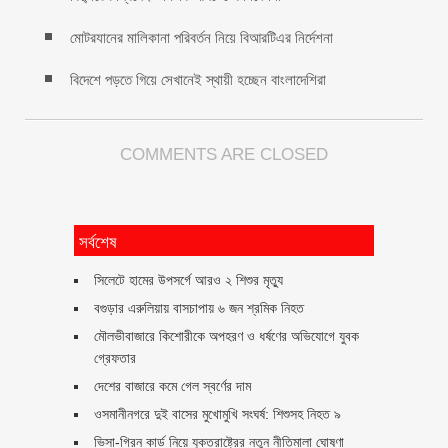
মোটরযানের মালিকানা পরিবর্তন নিয়ে বিআরটিএর নির্দেশনা
বিদেশে পড়তে গিয়ে সেখানেই স্থায়ী হচ্ছেন বাংলাদেশিরা
COMMENTS ARE CLOSED
সর্বশেষ
সিলেটে হামের উপসর্গে আরও ২ শিশুর মৃত্যু
বগুড়ার এরুলিয়ায় বাসচাপায় ৬ জন শ্রমিক নিহত
মৌলভীবাজারে কিশোরীকে অপহরণ ও ধর্ষণের অভিযোগে যুবক
গ্রেফতার
দেশের বাজারে কমে গেল স্বর্ণের দাম
ওসমানীনগরে দুই বাসের মুখোমুখি সংঘর্ষ: শিশুসহ নিহত ৯
ভিসা-গ্রিন কার্ড নিয়ে যুক্তরাষ্ট্রের নতুন নীতিমালা ঘোষণা