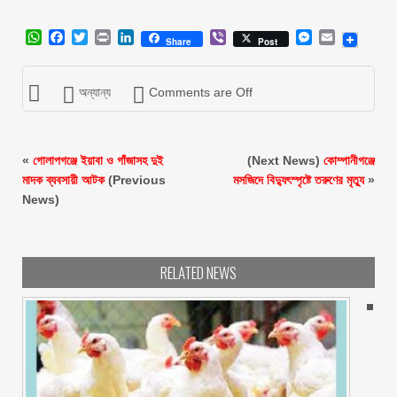
WhatsApp
Facebook
Twitter
Print
LinkedIn
Viber
Messenger
Email
Share
Post
অন্যান্য
Comments are Off
«
গোলাপগঞ্জে ইয়াবা ও গাঁজাসহ দুই
(Next News)
কোম্পানীগঞ্জে
মাদক ব্যবসায়ী আটক
(Previous
মসজিদে বিদ্যুৎস্পৃষ্টে তরুণের মৃত্যু
»
News)
RELATED NEWS