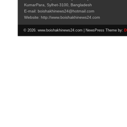
KumarPara, Sylhet-3100, Bangladesh
E-mail: boishakhinews24@hotmail.com
Website: http://www.boishakhinews24.com
© 2026: www.boishakhinews24.com
| NewsPress Theme by:
D