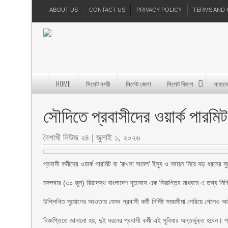
ABOUT US
CONTACT US
PRIVACY POLICY
TERMS AND 
HOME
সিলেট নগরী
সিলেট জেলা
সিলেট বিভাগ
সারাদ
সৌদিতে প্রবাসীদের ওয়ার্ক পারমি
বৈশাখী নিউজ ২৪
|
জুলাই ১, ২০২৬
প্রবাসী কর্মীদের ওয়ার্ক পারমিট বা ‘রুখসা আমল’ ইস্যু ও নবায়ন নিয়ে বড় ধরনের 
মঙ্গলবার (৩০ জুন) রিয়াদস্থ বাংলাদেশ দূতাবাস এক বিজ্ঞপ্তির মাধ্যমে এ তথ্য নি
উল্লিখিত সুযোগের আওতায় যেসব প্রবাসী কর্মী নির্দিষ্ট সময়সীমা পেরিয়ে গেলেও
বিজ্ঞপ্তিতে জানানো হয়, দুই ধরনের প্রবাসী কর্মী এই সুবিধার অন্তর্ভুক্ত হবেন