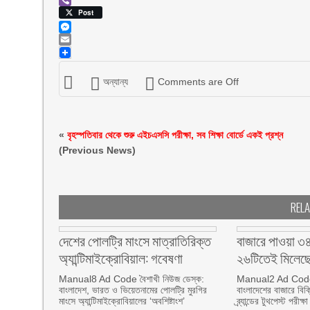
Viber
Post
Messenger
Email
অন্যান্য
Comments are Off
«
বৃহস্পতিবার থেকে শুরু এইচএসসি পরীক্ষা, সব শিক্ষা বোর্ডে একই প্রশ্ন
(Previous News)
REL
দেশের পোলট্রি মাংসে মাত্রাতিরিক্ত
বাজারে পাওয়া ৩৪
অ্যান্টিমাইক্রোবিয়াল: গবেষণা
২৬টিতেই মিলেছে 
Manual8 Ad Code বৈশাখী নিউজ ডেস্ক:
Manual2 Ad Code ব
বাংলাদেশ, ভারত ও ভিয়েতনামের পোলট্রি মুরগির
বাংলাদেশের বাজারে বিক
মাংসে অ্যান্টিমাইক্রোবিয়ালের ‘অবশিষ্টাংশ’
ব্র্যান্ডের টুথপেস্ট পরীক্ষা