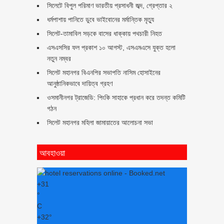
সিলেটে বিপুল পরিমাণ ভারতীয় প্রসাধনী জব্দ, গ্রেপ্তার ২
ধর্মপাশায় পানিতে ডুবে ভাইবোনের মর্মান্তিক মৃত্যু
সিলেট-তামাবিল সড়কে বাসের ধাক্কায় পথচারী নিহত
এসএসসির ফল প্রকাশ ১০ আগস্ট, এসএমএসে যুক্ত হলো
নতুন নম্বর
সিলেট মহানগর বিএনপির সভাপতি নাসিম হোসাইনের
আনুষ্ঠানিকভাবে দায়িত্ব গ্রহণ
ওসমানীনগর ট্রাজেডি: পিংকি সাহাকে প্রধান করে তদন্ত কমিটি
গঠন
সিলেট মহানগর মহিলা জামায়াতের আলোচনা সভা
আবহাওয়া
+
31
°
C
+
32°