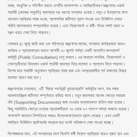
সহজ, আধুনিক ও গতিশীল করতে দেশটির মানবসম্পদ ও আমিরাতীকরণ মন্ত্রণালয় ওয়ার্ক
পারমিট (কাজের অনুমতি) ব্যবস্থায় বড় ধরনের সংস্কার এনেছে। নতুন এ উদ্যোগের ফলে
আবেদন প্রক্রিয়া সহজ হওয়া, প্রশাসনিক জটিলতা হ্রাস পাওয়া এবং ডিজিটাল সেবার
পরিধি ব্যাপকভাবে সম্প্রসারিত হয়েছে। এতে নিয়োগকর্তা ও কর্মী- উভয় পক্ষই দ্রুত ও
স্বল্প খরচে সেবা নিতে পারবেন।
সোমবার (৮ জুন) জারি করা এক পরিপত্রে মন্ত্রণালয় জানায়, সংস্কার কার্যক্রমকে আরও
কার্যকর ও গ্রাহকবান্ধব করতে আগামী ৩০ জুলাই পর্যন্ত একটি অনলাইন জনপরামর্শ
কর্মসূচি (Public Consultation) চালু থাকবে। এর মাধ্যমে নাগরিক, নিয়োগকর্তা ও
সেবাগ্রহীতারা বিদ্যমান ওয়ার্ক পারমিট ব্যবস্থা নিয়ে মতামত ও প্রস্তাব দিতে পারবেন।
বিশেষ করে পারমিট অনুমোদন প্রক্রিয়া সহজ করা এবং অপ্রয়োজনীয় শর্ত কমানোর বিষয়ে
মতামত গ্রহণ করা হবে।
মন্ত্রণালয়ের তথ্যমতে, এটি ‘জিরো গভর্নমেন্ট ব্যুরোক্রেসি’ কর্মসূচির অংশ, যার লক্ষ্য
আমলাতান্ত্রিক জটিলতা সম্পূর্ণভাবে কমিয়ে আনা। নতুন ব্যবস্থায় অনেক ক্ষেত্রে সহায়ক
নথি (Supporting Documents) জমা দেওয়ার বাধ্যবাধকতা বাতিল করা হয়েছে।
কিছু পারমিটের ক্ষেত্রে তথ্যের প্রয়োজনীয়তা ৭৫ থেকে ৯৭ শতাংশ পর্যন্ত কমানো হয়েছে।
পাশাপাশি আবেদন নিষ্পত্তির সময়ও উল্লেখযোগ্যভাবে হ্রাস পেয়েছে। এখন একটি
সমন্বিত ডিজিটাল প্ল্যাটফর্মের মাধ্যমে ঘরে বসেই অধিকাংশ সেবা পাওয়া যাচ্ছে।
বিশেষজ্ঞদের মতে, এই সংস্কারের ফলে বিদেশি কর্মী নিয়োগ প্রক্রিয়া আরও দ্রুত হবে এবং