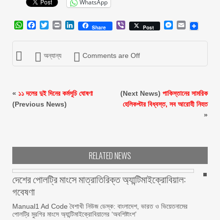
WhatsApp
WhatsApp
Facebook
Twitter
Print
LinkedIn
Viber
Messenger
Email
Share
Post
অন্যান্য
Comments are Off
«
১১ দলের দুই দিনের কর্মসূচি ঘোষণা
(Next News)
পাকিস্তানের সামরিক
(Previous News)
হেলিকপ্টার বিধ্বস্ত, সব আরোহী নিহত
»
RELATED NEWS
দেশের পোলট্রি মাংসে মাত্রাতিরিক্ত অ্যান্টিমাইক্রোবিয়াল:
গবেষণা
Manual1 Ad Code বৈশাখী নিউজ ডেস্ক: বাংলাদেশ, ভারত ও ভিয়েতনামের
পোলট্রি মুরগির মাংসে অ্যান্টিমাইক্রোবিয়ালের ‘অবশিষ্টাংশ’