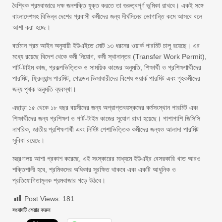
বৈশ্বিক শ্রমবাজারে দক্ষ জনশক্তি যুক্ত করতে তা গুরুত্বপূর্ণ ভূমিকা রাখবে। একই সঙ্গে
বাংলাদেশসহ বিভিন্ন দেশের প্রবাসী কর্মীদের জন্য দীর্ঘদিনের ভোগান্তি কমে আসবে বলে
আশা করা হচ্ছে।
বর্তমান শ্রম আইন অনুযায়ী ইউএইতে মোট ১৩ ধরনের ওয়ার্ক পারমিট চালু রয়েছে। এর
মধ্যে রয়েছে বিদেশ থেকে কর্মী নিয়োগ, কর্মী স্থানান্তর (Transfer Work Permit),
পার্ট-টাইম কাজ, প্রকল্পভিত্তিক ও সাময়িক কাজের অনুমতি, শিক্ষার্থী ও প্রশিক্ষণার্থীদের
পারমিট, ফ্রিল্যান্স পারমিট, গোল্ডেন ভিসাধারীদের বিশেষ ওয়ার্ক পারমিট এবং গৃহকর্মীদের
জন্য পৃথক অনুমতি ব্যবস্থা।
এছাড়া ১৫ থেকে ১৮ বছর বয়সীদের জন্য অপ্রাপ্তবয়স্কদের কর্মসংস্থান পারমিট এবং
শিক্ষার্থীদের জন্য প্রশিক্ষণ ও পার্ট-টাইম কাজের সুযোগ রাখা হয়েছে। পাশাপাশি জিসিসি
নাগরিক, জাতীয় প্রশিক্ষণার্থী এবং নির্দিষ্ট পেশাভিত্তিক কর্মীদের জন্যও আলাদা পারমিট
সুবিধা রয়েছে।
মন্ত্রণালয় আশা প্রকাশ করেছে, এই সংস্কারের মাধ্যমে ইউএইর বেসরকারি খাত আরও
শক্তিশালী হবে, শ্রমিকদের অধিকার সুরক্ষিত থাকবে এবং একটি আধুনিক ও
প্রতিযোগিতামূলক শ্রমবাজার গড়ে উঠবে।
Post Views:
181
সংবাদটি শেয়ার করুন