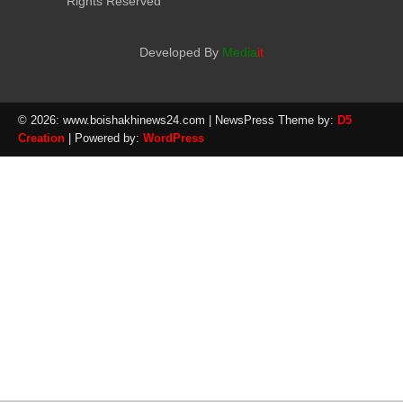
Rights Reserved
Developed By
Media
it
© 2026: www.boishakhinews24.com
| NewsPress Theme by:
D5
Creation
| Powered by:
WordPress