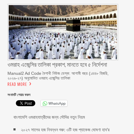
ওমরাহ এজেন্সির তালিকা প্রকাশ, মানতে হবে ৫ নির্দেশনা
Manual2 Ad Code বৈশাখী নিউজ ডেস্ক: আগামী বছর (১৪৪৮ হিজরি,
২০২৬-২৭) অনুমোদিত ওমরাহ এজেন্সির তালিকা
READ MORE
সংবাদটি শেয়ার করুন
WhatsApp
বাংলাদেশি ওমরাহযাত্রীদের জন্য সৌদির নতুন নিয়ম
২০২৭ সালের হজ নিবন্ধন শুরু: ৩টি হজ প্যাকেজ ঘোষণা হাব’র