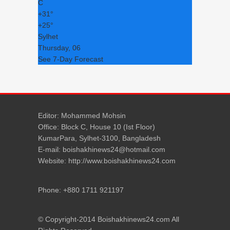
C
+
31°
+
25°
Sylhet
Thursday, 06
See 7-Day Forecast
Editor: Mohammed Mohsin
Office: Block C, House 10 (Ist Floor)
KumarPara, Sylhet-3100, Bangladesh
E-mail: boishakhinews24@hotmail.com
Website: http://www.boishakhinews24.com
Phone: +880 1711 921197
© Copyright-2014 Boishakhinews24.com All