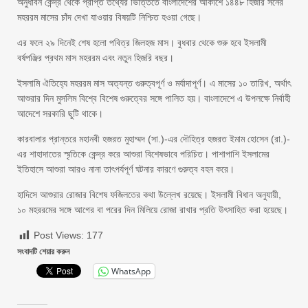
অনুধাবন কেন্দ্র থেকে প্রাপ্ত তথ্যের ভিত্তিতে বাংলাদেশের আকাশে ১৪৪৮ হিজরি সনের
মহররম মাসের চাঁদ দেখা যাওয়ার বিষয়টি নিশ্চিত হওয়া গেছে।
এর ফলে ২৯ দিনেই শেষ হলো পবিত্র জিলহজ মাস। বুধবার থেকে শুরু হবে ইসলামী
বর্ষপঞ্জির প্রথম মাস মহররম এবং নতুন হিজরি বছর।
ইসলামি ঐতিহ্যে মহররম মাস অত্যন্ত গুরুত্বপূর্ণ ও মর্যাদাপূর্ণ। এ মাসের ১০ তারিখ, অর্থাৎ
আশুরার দিন মুসলিম বিশ্বে বিশেষ গুরুত্বের সঙ্গে পালিত হয়। বাংলাদেশে এ উপলক্ষে নির্বাহী
আদেশে সরকারি ছুটি থাকে।
কারবালার প্রান্তরে মহানবী হজরত মুহাম্মদ (সা.)-এর দৌহিত্র হজরত ইমাম হোসেন (রা.)-
এর শাহাদাতের স্মৃতিকে কেন্দ্র করে আশুরা বিশেষভাবে পরিচিত। পাশাপাশি ইসলামের
ইতিহাসে আশুরা আরও নানা তাৎপর্যপূর্ণ ঘটনার কারণে গুরুত্ব বহন করে।
হাদিসে আশুরার রোজার বিশেষ ফজিলতের কথা উল্লেখ রয়েছে। ইসলামী বিধান অনুযায়ী,
১০ মহররমের সঙ্গে আগের বা পরের দিন মিলিয়ে রোজা রাখার প্রতি উৎসাহিত করা হয়েছে।
Post Views:
177
সংবাদটি শেয়ার করুন
WhatsApp