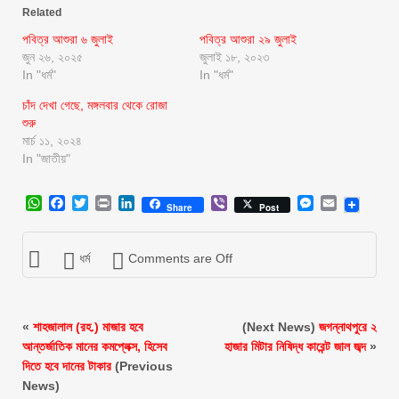
Related
পবিত্র আশুরা ৬ জুলাই
পবিত্র আশুরা ২৯ জুলাই
জুন ২৬, ২০২৫
জুলাই ১৮, ২০২৩
In "ধর্ম"
In "ধর্ম"
চাঁদ দেখা গেছে, মঙ্গলবার থেকে রোজা
শুরু
মার্চ ১১, ২০২৪
In "জাতীয়"
WhatsApp
Facebook
Twitter
Print
LinkedIn
Viber
Messenger
Email
Share
Post
ধর্ম
Comments are Off
«
শাহজালাল (রহ.) মাজার হবে
(Next News)
জগন্নাথপুরে ২
আন্তর্জাতিক মানের কমপ্লেক্স, হিসেব
হাজার মিটার নিষিদ্ধ কারেন্ট জাল জব্দ
»
দিতে হবে দানের টাকার
(Previous
News)