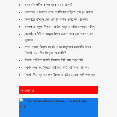
এসএসসি পরীক্ষার ফল প্রকাশ ১০ আগস্ট
সুনামগঞ্জে ৩ সন্তান রেখে প্রেমিকের বাড়িতে গৃহবধূর অনশন
কমলগঞ্জে হাবিবুন নেছা চৌধুরী গার্লস একাডেমি পরিদর্শন
কমলগঞ্জে স্কুল শিক্ষিকা রোজিনা হত্যার অভিযোগপত্র দাখিল
হেলমেট বাহিনী ও অস্ত্রধারীদের জনগণ আর ভয় পায়না : এড.
জুবায়ের
তেল, গ্যাস, বিদ্যুৎ সঙ্কট ও দ্রব্যমূল্যের ঊর্ধ্বগতি রোধে
সিলেটে ১১ দলীয় ঐক্যের স্মারকলিপি
সিলেট নগরীতে যানজট নিরসনে সিটি বাস চালুর দাবি
প্রথম শ্রেণিতে ফিরছে লটারিতে ভর্তি, বাকি সব পরীক্ষায়
সিলেট সীমান্তে ৫২ লাখ টাকার ভারতীয় চোরাচালানি পণ্য জব্দ
আবহাওয়া
+
27
°