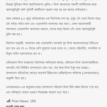
দিয়েছে ইন্ডিয়ান ভিসা অ্যাপ্লিকেশন সেন্টার। ভিসা আবেদনের পরবর্তী কার্যদিবসের জন্য
অ্যাপয়েন্টমেন্ট স্লট পূর্ববর্তী কার্যদিবসে প্রকাশ করা হয় বলে জানায় আইভ্যাক।
আজ সোমবার (১৫ জুন) আইভ্যাকের এক নির্দেশনায় বলা হয়, দুপুর ২টা থেকে বিকেল সাড়ে
৪টা পর্যন্ত সাইন-আপ এবং ওয়েবফাইল আপলোড করা যাবে। যেসব আবেদনকারী
সফলভাবে ওয়েবফাইল আপলোড করবেন, তাদের জন্য বিকেল ৫টা থেকে অ্যাপয়েন্টমেন্ট
বুকিং শুরু হবে।
নির্দেশনা অনুযায়ী, আপলোড করা ওয়েবফাইল অবশ্যই মূল ভিসা আবেদনপত্রের পিডিএফ
হতে হবে এবং তা ৩০ দিনের বেশি পুরোনো হওয়া চলবে না। কোনো পরিবর্তিত, সম্পাদিত বা
বিকৃত ফাইল গ্রহণযোগ্য হবে না।
মেডিক্যাল ভিসা সংক্রান্ত নির্দেশনায় আইভ্যাক জানায়, মেডিকেল ভিসা আবেদনকারীদের
অবশ্যই সেই নির্ধারিত হাসপাতালে যেতে হবে, যার জন্য ভিসা ইস্যু করা হয়েছে।
হাসপাতাল পরিবর্তনের ক্ষেত্রে ফরেনার্স রিজিওনাল রেজিস্ট্রেশন অফিসের (এফআরআরও)
অনুমতি নিতে হবে।
এফআরআরও-এর অনুমোদন ছাড়া হাসপাতাল পরিবর্তন ভিসা বিধি লঙ্ঘন হিসেবে গণ্য হবে
এবং ভবিষ্যতে ভারতে ভ্রমণে নিষেধাজ্ঞা আরোপ হতে পারে।
Post Views:
183
সংবাদটি শেয়ার করুন