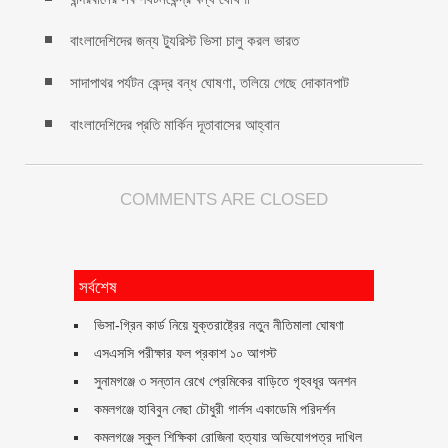
বাংলাদেশিদের জন্য ট্যুরিস্ট ভিসা চালু করল ভারত
সাদাপাথর পর্যটন কেন্দ্র বন্ধ ঘোষণা, তলিয়ে গেছে দোকানপাট
বাংলাদেশিদের প্রতি মার্কিন দূতাবাসের আহ্বান
COMMENTS ARE CLOSED
সর্বশেষ
ভিসা-গ্রিন কার্ড নিয়ে যুক্তরাষ্ট্রের নতুন নীতিমালা ঘোষণা
এসএসসি পরীক্ষার ফল প্রকাশ ১০ আগস্ট
সুনামগঞ্জে ৩ সন্তান রেখে প্রেমিকের বাড়িতে গৃহবধূর অনশন
কমলগঞ্জে হাবিবুন নেছা চৌধুরী গার্লস একাডেমি পরিদর্শন
কমলগঞ্জে স্কুল শিক্ষিকা রোজিনা হত্যার অভিযোগপত্র দাখিল