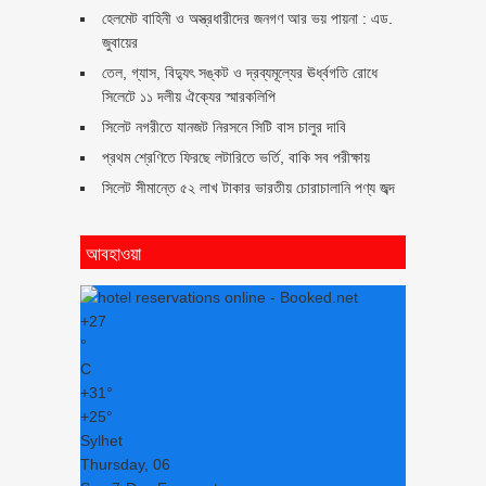
হেলমেট বাহিনী ও অস্ত্রধারীদের জনগণ আর ভয় পায়না : এড.
জুবায়ের
তেল, গ্যাস, বিদ্যুৎ সঙ্কট ও দ্রব্যমূল্যের ঊর্ধ্বগতি রোধে
সিলেটে ১১ দলীয় ঐক্যের স্মারকলিপি
সিলেট নগরীতে যানজট নিরসনে সিটি বাস চালুর দাবি
প্রথম শ্রেণিতে ফিরছে লটারিতে ভর্তি, বাকি সব পরীক্ষায়
সিলেট সীমান্তে ৫২ লাখ টাকার ভারতীয় চোরাচালানি পণ্য জব্দ
আবহাওয়া
+
27
°
C
+
31°
+
25°
Sylhet
Thursday, 06