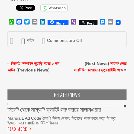
WhatsApp
WhatsApp
Facebook
Twitter
Print
LinkedIn
Viber
Messenger
Email
Share
Post
পর্যটন
Comments are Off
«
সিলেটে অনলাইন জুয়াড়ি দলের ৫ জন
(Next News)
সাবেক মেয়র
আটক
(Previous News)
বদরউদ্দিন কামরানের মৃত্যুবার্ষিকী আজ
»
RELATED NEWS
সিলেট থেকে মাস্কাট ফ্লাইট শুরু করছে সালামএয়ার
Manual1 Ad Code বৈশাখী নিউজ ডেস্ক: সিলেটের আকাশপথে নতুন দিগন্ত
উন্মোচন করে সরাসরি ফ্লাইট পরিচালনা
READ MORE