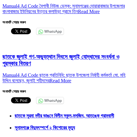
Manual4 Ad Code বৈশাখী নিউজ ডেস্ক: সুনামগঞ্জের দোয়ারাবাজার উপজেলার
বাংলাবাজার ইউনিয়নের উত্তর কলাউড়া গ্রামে তিন
Read More
সংবাদটি শেয়ার করুন
WhatsApp
ছাতকে জুলাই গণ-অভ্যুত্থান দিবসে জুলাই যোদ্ধাদের সংবর্ধনা ও
পুরস্কার বিতরণ
Manual4 Ad Code ছাতক প্রতি‌নি‌ধি: ছাতক উপজেলা নির্বাহী কর্মকর্তা মো. মহি
উদ্দিন বলেছেন, জুলাই শহীদদের
Read More
সংবাদটি শেয়ার করুন
WhatsApp
ছাতকে সুরমা নদীর ভাঙনে বিলীন স্কুল-মসজিদ, আতঙ্কে গ্রামবাসী
সুনামগঞ্জে বিদ্যুৎস্পর্শে ২ কিশোরের মৃত্যু