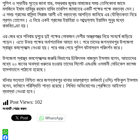
পুলিশ ও স্থানীয় সূত্রে জানা যায়, শুক্রবার জুমার নামাজের সময় তেলিকোনা জামে
মসজিদে ইমাম হাবিবুর রহমান হাবিব তাবলিগ জামাতের একটি পক্ষের পক্ষে বক্তব্য দেন।
এ সময় গ্রামের বাসিন্দা সিরাজ আলী ওই বক্তব্যে আপত্তি জানিয়ে এর যৌক্তিকতা নিয়ে
প্রশ্ন তোলেন। এ নিয়ে একই গ্রামের ইয়াহিয়া ও আব্দুল্লাহ ইয়ামিন সুনুর মধ্যে
বাকবিতণ্ডা হয়।
এর জের ধরে শনিবার দুপুরে দুই পক্ষের লোকজন দেশীয় অস্ত্রশস্ত্র নিয়ে সংঘর্ষে জড়িয়ে
পড়েন। এতে উভয় পক্ষের অর্ধশতাধিক আহত হন। পরে তাদের জগন্নাথপুর উপজেলা
স্বাস্থ্য কমপ্লেক্সে নেওয়া হয়। পরে খবর পেয়ে পুলিশ ঘটনাস্থল পরিদর্শন করে।
উপজেলা স্বাস্থ্য কমপ্লেক্সের জরুরি বিভাগের চিকিৎসক নাজমুল ইসলাম বলেন, আহতদের
মধ্যে ২০ জনের অবস্থা গুরুতর হওয়ায় তাদের সিলেট এমএজি ওসমানী মেডিকেল কলেজ
হাসপাতালে পাঠানো হয়েছে।
ঘটনার সত্যতা নিশ্চিত করে জগন্নাথপুর থানার ভারপ্রাপ্ত কর্মকর্তা (ওসি) শফিকুল ইসলাম
বলেন, বর্তমানে পরিস্থিতি শান্ত রয়েছে। লিখিত অভিযোগের প্রেক্ষিতে আইনগত
ব্যবস্থা নেওয়া হবে।
Post Views:
102
সংবাদটি শেয়ার করুন
WhatsApp
WhatsApp