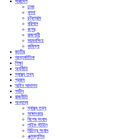
সারাদেশ
ঢাকা
খুলনা
চট্রগ্রাম
বরিশাল
রংপুর
রাজশাহী
ময়মনসিংহ
কুমিল্লা
জাতীয়
আন্তর্জাতিক
শিক্ষা
অর্থনীতি
স্বাস্থ্য তথ্য
প্রবাস
আইন আদালত
পর্যটন
রাজনীতি
অন্যান্য
স্বাস্থ্য তথ্য
সাক্ষাৎকার
বিশেষ সংবাদ
লাইফ স্টাইল
বিচিত্র সংবাদ
এক্সক্লুসিভ