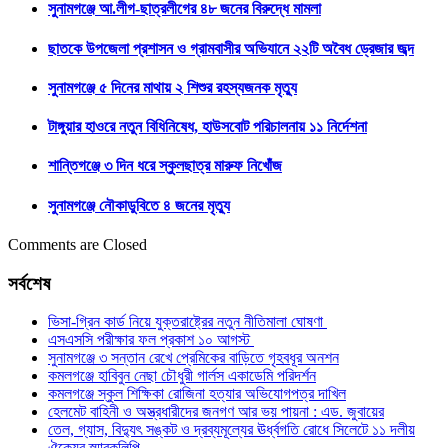
সুনামগঞ্জে আ.লীগ-ছাত্রলীগের ৪৮ জনের বিরুদ্ধে মামলা
ছাতকে উপজেলা প্রশাসন ও গ্রামবাসীর অভিযানে ২২টি অবৈধ ড্রেজার জব্দ
সুনামগঞ্জে ৫ দিনের মাথায় ২ শিশুর রহস্যজনক মৃত্যু
টাঙ্গুয়ার হাওরে নতুন বিধিনিষেধ, হাউসবোট পরিচালনায় ১১ নির্দেশনা
শান্তিগঞ্জে ৩ দিন ধরে স্কুলছাত্র মারুফ নিখোঁজ
সুনামগঞ্জে নৌকাডুবিতে ৪ জনের মৃত্যু
Comments are Closed
সর্বশেষ
ভিসা-গ্রিন কার্ড নিয়ে যুক্তরাষ্ট্রের নতুন নীতিমালা ঘোষণা
এসএসসি পরীক্ষার ফল প্রকাশ ১০ আগস্ট
সুনামগঞ্জে ৩ সন্তান রেখে প্রেমিকের বাড়িতে গৃহবধূর অনশন
কমলগঞ্জে হাবিবুন নেছা চৌধুরী গার্লস একাডেমি পরিদর্শন
কমলগঞ্জে স্কুল শিক্ষিকা রোজিনা হত্যার অভিযোগপত্র দাখিল
হেলমেট বাহিনী ও অস্ত্রধারীদের জনগণ আর ভয় পায়না : এড. জুবায়ের
তেল, গ্যাস, বিদ্যুৎ সঙ্কট ও দ্রব্যমূল্যের ঊর্ধ্বগতি রোধে সিলেটে ১১ দলীয়
ঐক্যের স্মারকলিপি