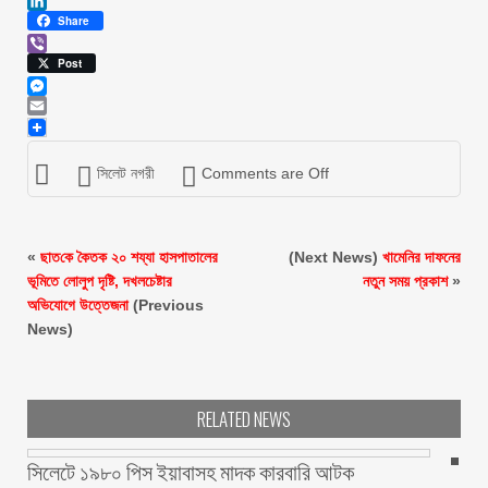
Print
LinkedIn
Share
Viber
Post
Messenger
Email
সিলেট নগরী
Comments are Off
«
ছাত‌কে কৈতক ২০ শয্যা হাসপাতালের
(Next News)
খামেনির দাফনের
ভূমিতে লোলুপ দৃষ্টি, দখলচেষ্টার
নতুন সময় প্রকাশ
»
অভিযোগে উত্তেজনা
(Previous
News)
RELATED NEWS
সিলেটে ১৯৮০ পিস ইয়াবাসহ মাদক কারবারি আটক