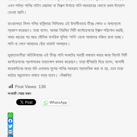
এখন পর্যন্ত পানির লাইন মেরামত বা বিকল্প উপায়ে পানি সরবরাহের কোনো রকম উদ্যোগ
নেওয়া হয়নি।
হাওয়াপাড়া মিশন গলির বাসিন্দারা সিসিকের এই উদাসীনতায় তীব্র ক্ষোভ ও অসন্তোষ
প্রকাশ করেছেন। তারা বলেন, আমরা নিয়মিত সিটি কর্পোরেশনের ট্যাক্স পরিশোধ করছি,
অথচ বছরের পর বছর মৌলিক নাগরিক সুবিধা ‘পানি’ থেকে আমাদের বঞ্চিত রাখা হচ্ছে।
পানি না পেলে আমাদের বেঁচে থাকাই অসম্ভব।
ভুক্তভোগীরা অতিবিলম্বে এই তীব্র পানি সংকটের স্থায়ী সমাধান করার জন্য সিলেট সিটি
কর্পোরেশনের প্রশাসকের হস্তক্ষেপ কামনা করেছেন। তারা হুঁশিয়ারি দিয়ে বলেন, আগামী
কয়েকদিনের মধ্যে যদি এলাকায় সুপেয় পানির সরবরাহ স্বাভাবিক করা না হয়, তবে তারা
কঠোর আন্দোলনে নামতে বাধ্য হবেন। -বিজ্ঞপ্তি
Post Views:
136
সংবাদটি শেয়ার করুন
WhatsApp
WhatsApp
Facebook
Twitter