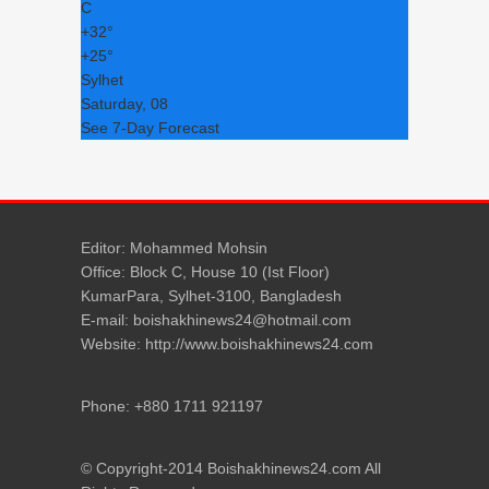
C
+
32°
+
25°
Sylhet
Saturday, 08
See 7-Day Forecast
Editor: Mohammed Mohsin
Office: Block C, House 10 (Ist Floor)
KumarPara, Sylhet-3100, Bangladesh
E-mail: boishakhinews24@hotmail.com
Website: http://www.boishakhinews24.com
Phone: +880 1711 921197
© Copyright-2014 Boishakhinews24.com All