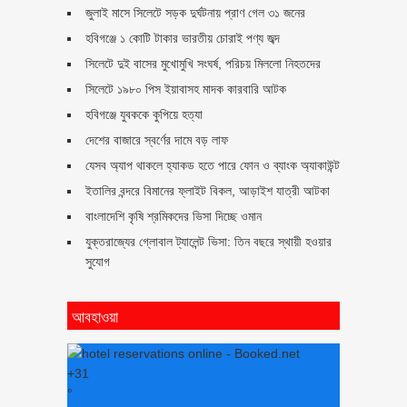
জুলাই মাসে সিলেটে সড়ক দুর্ঘটনায় প্রাণ গেল ৩১ জনের
হবিগঞ্জে ১ কোটি টাকার ভারতীয় চোরাই পণ্য জব্দ
সিলেটে দুই বাসের মুখোমুখি সংঘর্ষ, পরিচয় মিললো নিহতদের
সিলেটে ১৯৮০ পিস ইয়াবাসহ মাদক কারবারি আটক
হবিগঞ্জে যুবককে কুপিয়ে হত্যা
দেশের বাজারে স্বর্ণের দামে বড় লাফ
যেসব অ্যাপ থাকলে হ্যাকড হতে পারে ফোন ও ব্যাংক অ্যাকাউন্ট
ইতালির বন্দরে বিমানের ফ্লাইট বিকল, আড়াইশ যাত্রী আটকা
বাংলাদেশি কৃষি শ্রমিকদের ভিসা দিচ্ছে ওমান
যুক্তরাজ্যের গ্লোবাল ট্যালেন্ট ভিসা: তিন বছরে স্থায়ী হওয়ার
সুযোগ
আবহাওয়া
+
31
°