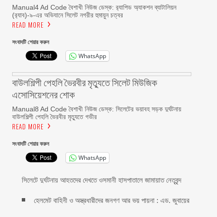
Manual4 Ad Code বৈশাখী নিউজ ডেস্ক: র‍্যাপিড অ্যাকশন ব্যাটালিয়ন
(র‍্যাব)-৯-এর অভিযানে সিলেট নগরীর হুমায়ুন চত্বর
READ MORE
সংবাদটি শেয়ার করুন
WhatsApp
বাউলশিল্পী পেহলি ভৈরবীর মৃত্যুতে সিলেট মিউজিক
এসোসিয়েশনের শোক
Manual8 Ad Code বৈশাখী নিউজ ডেস্ক: সিলেটের ভয়াবহ সড়ক দুর্ঘটনায়
বাউলশিল্পী পেহলি ভৈরবীর মৃত্যুতে গভীর
READ MORE
সংবাদটি শেয়ার করুন
WhatsApp
সিলেটে দুর্ঘটনায় আহতদের দেখতে ওসমানী হাসপাতালে জামায়াত নেতৃবৃন্দ
হেলমেট বাহিনী ও অস্ত্রধারীদের জনগণ আর ভয় পায়না : এড. জুবায়ের