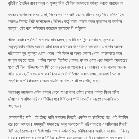
গৃহিণীরা দৈনন্দিন রান্নাবান্না ও গৃহস্থালির মৌলিক কাজগুলো পর্যন্ত করতে পারছেন না।
সবচেয়ে দুঃখজনক বিষয় হলো, দিনের পর দিন এই চরম দুর্ভোগের মধ্য দিয়ে অতিবাহিত
করলেও সিলেট সিটি কর্পোরেশন (সিসিক) কর্তৃপক্ষের কোনো রকম ভ্রূক্ষেপ বা কার্যকর
উদ্যোগ নেই বলে অভিযোগ করেছেন ভুক্তভোগী বাসিন্দারা।
পানির অভাবে প্রতিটি ঘরে হাহাকার চলছে। স্থানীয় বাসিন্দারা জানান, সুপেয় ও
নিত্যব্যবহার্য পানির অভাবে তারা চরম মানবেতর জীবনযাপন করছেন। এলাকার অনেক
পরিবারকে দূর-দূরান্ত থেকে খাবার পানি কিনে বা অন্য এলাকা থেকে বোতলজাত করে
সংগ্রহ করতে হচ্ছে। পানির অভাবে নিয়মিত গোসল, কাপড় ধোয়া এবং টয়লেট ব্যবহারের
মতো মৌলিক চাহিদাগুলোও মিটাতে পারছেন না অনেকে। রান্নাবান্না বন্ধ থাকায় অনেক
পরিবারকে হোটেল থেকে খাবার কিনে এনে দিনাতিপাত করতে হচ্ছে, যা মধ্যবিত্ত ও
নিম্নবিত্ত পরিবারগুলোর জন্য বাড়তি আর্থিক বোঝা হয়ে দাঁড়িয়েছে।
উল্লেখ্য নয়াসড়ক মেইন রাস্তা থেকে হাওয়াপাড়া মেইন রাস্তা পর্যন্ত মিশন গলির
দু’পাশের শতাধিক পরিবার দীর্ঘদিন ধরে সিসিকের পানি সংকটের কারণে ভোগান্তিতে
পড়েছেন।
এলাকাবাসীর দাবি, এই তীব্র পানি সংকটের বিষয়টি একদিন বা দুইদিনের নয়, এটি দীর্ঘদিন
ধরে চলে আসছে। সমস্যাটি সমাধানের জন্য ভুক্তভোগী পরিবারগুলো একাধিকবার সিলেট
সিটি কর্পোরেশনের সংশ্লিষ্ট পানি শাখার কর্মকর্তাদের মৌখিকভাবে অবহিত করেছেন। কিন্তু
বারবার ধরণা দেওয়ার পরও সিসিক কর্তৃপক্ষ রহস্যজনকভাবে নীরব ভূমিকা পালন করছে।