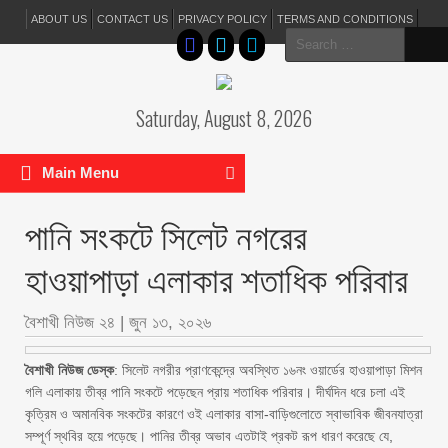
ABOUT US
CONTACT US
PRIVACY POLICY
TERMS AND CONDITIONS
Search
for:
Saturday, August 8, 2026
Main Menu
পানি সংকটে সিলেট নগরের
হাওয়াপাড়া এলাকার শতাধিক পরিবার
বৈশাখী নিউজ ২৪
|
জুন ১৩, ২০২৬
বৈশাখী নিউজ ডেস্ক
: সিলেট নগরীর প্রাণকেন্দ্রে অবস্থিত ১৬নং ওয়ার্ডের হাওয়াপাড়া মিশন
গলি এলাকায় তীব্র পানি সংকটে পড়েছেন প্রায় শতাধিক পরিবার। দীর্ঘদিন ধরে চলা এই
কৃত্রিম ও অমানবিক সংকটের কারণে ওই এলাকার বাসা-বাড়িগুলোতে স্বাভাবিক জীবনযাত্রা
সম্পূর্ণ স্থবির হয়ে পড়েছে। পানির তীব্র অভাব এতটাই প্রকট রূপ ধারণ করেছে যে,