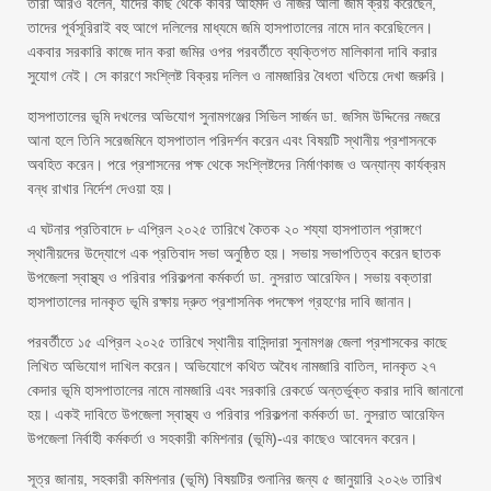
তারা আরও বলেন, যাদের কাছ থেকে কবির আহমদ ও নজির আলী জমি ক্রয় করেছেন,
তাদের পূর্বসূরিরাই বহু আগে দলিলের মাধ্যমে জমি হাসপাতালের নামে দান করেছিলেন।
একবার সরকারি কাজে দান করা জমির ওপর পরবর্তীতে ব্যক্তিগত মালিকানা দাবি করার
সুযোগ নেই। সে কারণে সংশ্লিষ্ট বিক্রয় দলিল ও নামজারির বৈধতা খতিয়ে দেখা জরুরি।
হাসপাতালের ভূমি দখলের অভিযোগ সুনামগঞ্জের সিভিল সার্জন ডা. জসিম উদ্দিনের নজরে
আনা হলে তিনি সরেজমিনে হাসপাতাল পরিদর্শন করেন এবং বিষয়টি স্থানীয় প্রশাসনকে
অবহিত করেন। পরে প্রশাসনের পক্ষ থেকে সংশ্লিষ্টদের নির্মাণকাজ ও অন্যান্য কার্যক্রম
বন্ধ রাখার নির্দেশ দেওয়া হয়।
এ ঘটনার প্রতিবাদে ৮ এপ্রিল ২০২৫ তারিখে কৈতক ২০ শয্যা হাসপাতাল প্রাঙ্গণে
স্থানীয়দের উদ্যোগে এক প্রতিবাদ সভা অনুষ্ঠিত হয়। সভায় সভাপতিত্ব করেন ছাতক
উপজেলা স্বাস্থ্য ও পরিবার পরিকল্পনা কর্মকর্তা ডা. নুসরাত আরেফিন। সভায় বক্তারা
হাসপাতালের দানকৃত ভূমি রক্ষায় দ্রুত প্রশাসনিক পদক্ষেপ গ্রহণের দাবি জানান।
পরবর্তীতে ১৫ এপ্রিল ২০২৫ তারিখে স্থানীয় বাসিন্দারা সুনামগঞ্জ জেলা প্রশাসকের কাছে
লিখিত অভিযোগ দাখিল করেন। অভিযোগে কথিত অবৈধ নামজারি বাতিল, দানকৃত ২৭
কেদার ভূমি হাসপাতালের নামে নামজারি এবং সরকারি রেকর্ডে অন্তর্ভুক্ত করার দাবি জানানো
হয়। একই দাবিতে উপজেলা স্বাস্থ্য ও পরিবার পরিকল্পনা কর্মকর্তা ডা. নুসরাত আরেফিন
উপজেলা নির্বাহী কর্মকর্তা ও সহকারী কমিশনার (ভূমি)-এর কাছেও আবেদন করেন।
সূত্র জানায়, সহকারী কমিশনার (ভূমি) বিষয়টির শুনানির জন্য ৫ জানুয়ারি ২০২৬ তারিখ