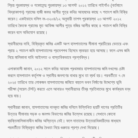
প্রিয় পুরকায়স্থ ও গকোলেন্দু পুরকায়স্থ ১৩ আগস্ট ২০১২ তারিখে পাইগাঁও (বর্তমানে
খিদ্রাকাপন) গ্রামের হাজী জফর আলীর পুত্র কবির আহমদের কাছে ৭ শতাংশ জমি বিক্রি
করেন। একইভাবে দলিল নং-৩২০৪/১২ অনুযায়ী তাপস পুরকায়স্থ ২৩ আগস্ট ২০১২
তারিখে কৈতক গ্রামের মৃত আফিজ আলীর পুত্র নজির আলীর কাছে ৪ শতাংশ জমি বিক্রি
করেন বলে অভিযোগ রয়েছে।
স্থানীয়দের দাবি, বিক্রিকৃত জমির একটি অংশ হাসপাতালের সীমানা প্রাচীরের ভেতরে এবং
প্রায় ২ শতাংশ জমি হাসপাতালের প্রবেশপথ হিসেবে ব্যবহৃত হয়ে আসছে। ফলে এসব জমি
নিয়ে মালিকানা দাবি আইনগত ও বাস্তবিকভাবে প্রশ্নবিদ্ধ।
এলাকাবাসী জানান, ২০১২ সালে কবির আহমদ প্রথমবার হাসপাতালের জমি দখলের চেষ্টা
করলে হাসপাতাল কর্তৃপক্ষ ও স্থানীয় জনগণের বাধার মুখে তা ব্যর্থ হয়। পরবর্তীতে ৭ মে
২০২৫ তারিখে তার লোকজন হাসপাতালের জমিতে বহুতল ভবন নির্মাণের উদ্দেশ্যে ভূমি
পরীক্ষা (সয়েল টেস্ট) করতে এলে আবারও স্থানীয়দের তীব্র প্রতিবাদের মুখে কার্যক্রম বন্ধ
হয়ে যায়।
স্থানীয়রা জানান, হাসপাতালের দানকৃত জমির দলিলে উল্লিখিত ছয়টি দাগের প্রতিটির
উত্তর সীমানায় সড়ক ও জনপদ বিভাগের জমির উল্লেখ রয়েছে। সেখানে কোনো
ব্যক্তিমালিকানাধীন জমির অস্তিত্ব নেই। ফলে দাতাদের উত্তরাধিকারীদের মাধ্যমে
পরবর্তীতে বিক্রিকৃত জমির বৈধতা নিয়ে গুরুতর প্রশ্ন দেখা দিয়েছে।