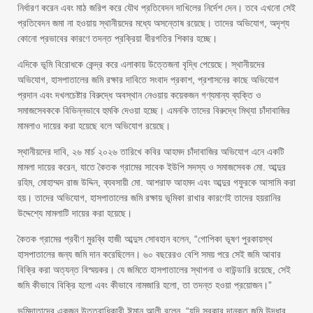
নির্ধারণ করেন এবং মাঠ জরিপ করে যৌথ প্রতিবেদন দাখিলের নির্দেশ দেন। তবে এখনো সেই
প্রতিবেদন জমা না হওয়ায় স্থানীয়দের মধ্যে অসন্তোষ রয়েছে। তাদের অভিযোগ, অদৃশ্য
কোনো প্রভাবের কারণে তদন্ত প্রক্রিয়া ধীরগতির শিকার হচ্ছে।
এদিকে ভূমি বিরোধকে কেন্দ্র করে এলাকায় উত্তেজনা বৃদ্ধি পেয়েছে। স্থানীয়দের
অভিযোগ, হাসপাতালের জমি রক্ষার দাবিতে সংবাদ প্রকাশ, প্রশাসনের কাছে অভিযোগ
প্রদান এবং দখলচেষ্টার বিরুদ্ধে অবস্থান নেওয়ায় কয়েকজন গণ্যমান্য ব্যক্তি ও
সমাজসেবককে বিভিন্নভাবে হুমকি দেওয়া হচ্ছে। এমনকি তাদের বিরুদ্ধে মিথ্যা চাঁদাবাজির
মামলাও দায়ের করা হয়েছে বলে অভিযোগ রয়েছে।
স্থানীয়দের দাবি, ২৬ মার্চ ২০২৬ তারিখে কবির আহমদ চাঁদাবাজির অভিযোগ এনে একটি
মামলা দায়ের করেন, যাতে কৈতক গ্রামের সাবেক ইউপি সদস্য ও সমাজসেবক মো. আব্দুর
রহিম, মোহাম্মদ রাজ উদ্দিন, ব্যবসায়ী মো. আশরাফ আহমদ এবং আব্দুর গফুরকে আসামি করা
হয়। তাদের অভিযোগ, হাসপাতালের জমি রক্ষায় ভূমিকা রাখার কারণেই তাদের হয়রানির
উদ্দেশ্যে মামলাটি দায়ের করা হয়েছে।
কৈতক গ্রামের প্রবীণ মুরব্বি হাজী আব্দুস সোবহান বলেন, “গোপিকা ভূষণ পুরকায়স্থ
হাসপাতালের জন্য জমি দান করেছিলেন। ৬০ বছরেরও বেশি সময় পরে সেই জমি আবার
বিক্রি করা অত্যন্ত বিস্ময়কর। যে জমিতে হাসপাতালের স্থাপনা ও বাউন্ডারি রয়েছে, সেই
জমি কীভাবে বিক্রি হলো এবং কীভাবে নামজারি হলো, তা তদন্ত হওয়া প্রয়োজন।”
ভূমিদাতাদের একজন উত্তরাধিকারী ঈমান আলী বলেন, “যদি সরকার দানকৃত জমি উদ্ধার