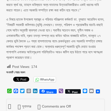
করতে ব্যর্থ হয়, তাহলে ভবিষ্যতে অন্য দাতাদের উত্তরাধিকারীরাও একই ধরনের দাবি
করতে পারেন। এতে সরকারি সম্পত্তি রক্ষা করা কঠিন হয়ে পড়বে।”
এ বিষয়ে ছাতক উপজেলা স্বাস্থ্য ও পরিবার পরিকল্পনা কর্মকর্তা ডা. নুসরাত আরেফিন বলেন,
“বিষয়টি সহকারী কমিশনার (ভূমি) দেখছেন। তদন্ত, পরিমাপ ও প্রয়োজনীয় যাচাই-বাছাই
শেষে আইন অনুযায়ী ব্যবস্থা নেওয়া হবে। স্থানীয় সচেতন মহল, সুশীল সমাজ ও
এলাকাবাসীর দাবি, দ্রুত তদন্ত সম্পন্ন করে কথিত অবৈধ নামজারি বাতিল, দানকৃত ২৭
কেদার ভূমি কৈতক ২০ শয্যা হাসপাতালের নামে রেকর্ডভুক্ত এবং সরকারি সম্পত্তি রক্ষায়
কার্যকর পদক্ষেপ গ্রহণ করা হোক। অন্যথায় গুরুত্বপূর্ণ সরকারি ভূমি বেহাত হওয়ার
পাশাপাশি এলাকার আইনশৃঙ্খলা পরিস্থিতিও আরও জটিল হয়ে উঠতে পারে বলে আশঙ্কা
প্রকাশ করেছেন তারা।
Post Views:
174
সংবাদটি শেয়ার করুন
WhatsApp
WhatsApp
Facebook
Twitter
Print
LinkedIn
Viber
Messenger
Email
Share
Post
সুনামগঞ্জ
Comments are Off