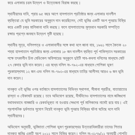
করে এলাকায় চরম উদ্বেগ ও উত্তেজনা বিরাজ করছে।
স্থানীয়দের দাবি, প্রায় ৬৫ বছর আগে হাসপাতাল প্রতিষ্ঠার জন্য এলাকার দানশীল
ব্যক্তিরা যে ভূমি সরকারের অনুকূলে দান করেছিলেন, সেই ভূমির একটি অংশ পুনরায় বিক্রি
করে একটি চক্র মালিকানা দাবি করছে। ফলে হাসপাতালের মূল্যবান সরকারি সম্পত্তি
রক্ষার প্রশ্নে জনমনে উদ্বেগ সৃষ্টি হয়েছে।
স্থানীয় সূত্র, দলিলপত্র ও এলাকাবাসীর সঙ্গে কথা বলে জানা যায়, ১৯৬১ সালে কৈতক ২০
শয্যা হাসপাতাল প্রতিষ্ঠার জন্য এলাকার ১৮ জন দানশীল ব্যক্তি পূর্ব পাকিস্তান সরকারের
পক্ষে তৎকালীন চিফ মেডিকেল অফিসারের অনুকূলে দুইটি সাব-কবলা দলিলের মাধ্যমে মোট
২৭ কেদার ভূমি দান করেন। এর মধ্যে দলিল নং-৭৯২-এর মাধ্যমে গোপিকা ভূষণ
পুরকায়স্থসহ ১২ জন এবং দলিল নং-৭৯৩-এর মাধ্যমে তাহির আলীসহ আরও ৬ জন ভূমি
দান করেন।
দানকৃত ওই ভূমির ওপর বর্তমানে হাসপাতালের বিভিন্ন স্থাপনা, সীমানা প্রাচীর, যাতায়াতের
রাস্তা ও নৌকাঘাট রয়েছে। তবে অভিযোগ রয়েছে, দীর্ঘদিনেও হাসপাতালের নামে জমিগুলো
যথাযথভাবে নামজারি ও রেকর্ডভুক্ত না হওয়ায় সেগুলো পূর্ব মালিকদের নামেই রয়ে যায়। এই
প্রশাসনিক দুর্বলতার সুযোগ নিয়েই দানকৃত ভূমি পুনরায় বিক্রির ঘটনা ঘটেছে বলে দাবি
স্থানীয়দের।
অভিযোগ অনুযায়ী, ভূমিদাতা গোপিকা ভূষণ পুরকায়স্থের উত্তরাধিকারীরা তাদের পিতার
দানকৃত জমির একটি অংশ ২০১২ সালে বিক্রি করেন। দলিল নং-৩১৭৯/১২ অনুযায়ী গোপতি