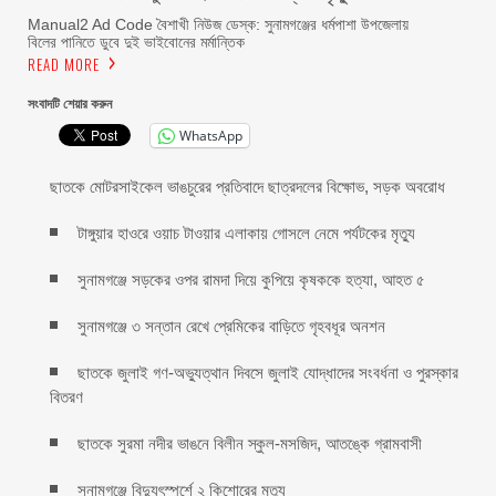
Manual2 Ad Code বৈশাখী নিউজ ডেস্ক: সুনামগঞ্জের ধর্মপাশা উপজেলায়
বিলের পানিতে ডুবে দুই ভাইবোনের মর্মান্তিক
READ MORE
সংবাদটি শেয়ার করুন
WhatsApp
ছাতকে মোটরসাইকেল ভাঙচুরের প্রতিবাদে ছাত্রদলের বিক্ষোভ, সড়ক অবরোধ
টাঙ্গুয়ার হাওরে ওয়াচ টাওয়ার এলাকায় গোসলে নেমে পর্যটকের মৃত্যু
সুনামগঞ্জে সড়কের ওপর রামদা দিয়ে কুপিয়ে কৃষককে হত্যা, আহত ৫
সুনামগঞ্জে ৩ সন্তান রেখে প্রেমিকের বাড়িতে গৃহবধূর অনশন
ছাতকে জুলাই গণ-অভ্যুত্থান দিবসে জুলাই যোদ্ধাদের সংবর্ধনা ও পুরস্কার
বিতরণ
ছাতকে সুরমা নদীর ভাঙনে বিলীন স্কুল-মসজিদ, আতঙ্কে গ্রামবাসী
সুনামগঞ্জে বিদ্যুৎস্পর্শে ২ কিশোরের মৃত্যু