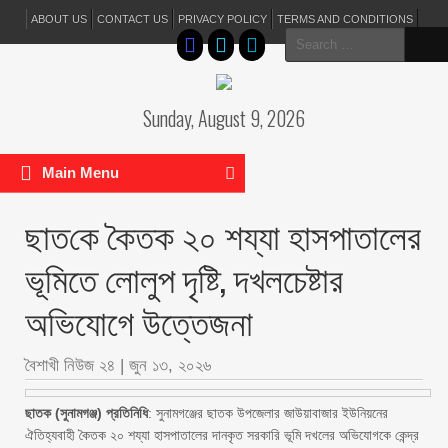
ABOUT US
CONTACT US
PRIVACY POLICY
TERMS AND CONDITIONS
Search
for:
Sunday, August 9, 2026
Main Menu
ছাত‌কে কৈতক ২০ শয্যা হাসপাতালের
ভূমিতে লোলুপ দৃষ্টি, দখলচেষ্টার
অভিযোগে উত্তেজনা
বৈশাখী নিউজ ২৪
|
জুন ১৩, ২০২৬
ছাতক (সুনামগঞ্জ) প্রতিনিধি
: সুনামগঞ্জের ছাতক উপজেলার জাউয়াবাজার ইউনিয়নের
ঐতিহ্যবাহী কৈতক ২০ শয্যা হাসপাতালের দানকৃত সরকারি ভূমি দখলের অভিযোগকে কেন্দ্র