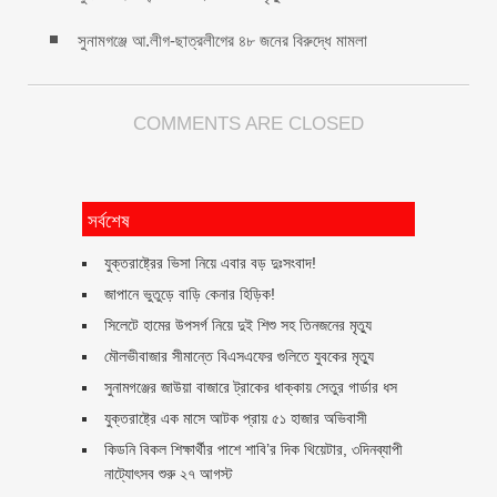
সুনামগঞ্জে আ.লীগ-ছাত্রলীগের ৪৮ জনের বিরুদ্ধে মামলা
COMMENTS ARE CLOSED
সর্বশেষ
যুক্তরাষ্ট্রের ভিসা নিয়ে এবার বড় দুঃসংবাদ!
জাপানে ভুতুড়ে বাড়ি কেনার হিড়িক!
সিলেটে হামের উপসর্গ নিয়ে দুই শিশু সহ তিনজনের মৃত্যু
মৌলভীবাজার সীমান্তে বিএসএফের গুলিতে যুবকের ‍মৃত্যু
সুনামগঞ্জের জাউয়া বাজারে ট্রাকের ধাক্কায় সেতুর গার্ডার ধস
যুক্তরাষ্ট্রে এক মাসে আটক প্রায় ৫১ হাজার অভিবাসী
কিডনি বিকল শিক্ষার্থীর পাশে শাবি’র দিক থিয়েটার, ৩দিনব্যাপী
নাট্যোৎসব শুরু ২৭ আগস্ট