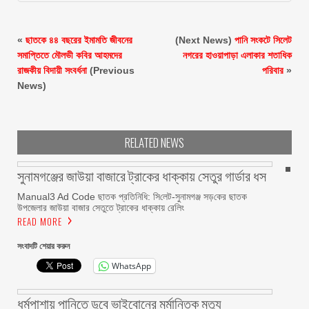
«
ছাতকে ৪৪ বছরের ইমামতি জীবনের
(Next News)
পানি সংকটে সিলেট
সমাপ্তিতে মৌলভী কবির আহমদের
নগরের হাওয়াপাড়া এলাকার শতাধিক
রাজকীয় বিদায়ী সংবর্ধনা
(Previous
পরিবার
»
News)
RELATED NEWS
সুনামগঞ্জের জাউয়া বাজারে ট্রাকের ধাক্কায় সেতুর গার্ডার ধস
Manual3 Ad Code ছাতক প্রতিনিধি: সি‌লেট-সুনামগঞ্জ সড়‌কের ছাতক
উপজেলার জাউয়া বাজার সেতুতে ট্রাকের ধাক্কায় রেলিং
READ MORE
সংবাদটি শেয়ার করুন
WhatsApp
ধর্মপাশায় পানিতে ডুবে ভাইবোনের মর্মান্তিক মৃত্যু