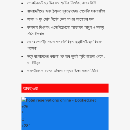
গোয়াইনঘাটে ছয় দিন ধরে শ্রমিক নিখোঁজ, থানায় জিডি
বাংলাদেশিদের জন্য উন্মুক্ত যুক্তরাজ্যের শেভেনিং স্কলারশিপ
জাসদ ও যুব জোট সিলেট জেলা শাখার আলোচনা সভা
কানাডায় বিশ্বনাথ এসোসিয়েশনের আহবায়ক আবুল ও সদস্য
সচিব ইকবাল
দেশের পোলট্রি মাংসে মাত্রাতিরিক্ত অ্যান্টিমাইক্রোবিয়াল:
গবেষণা
নতুন বাংলাদেশের পথচলা শুরু হবে জুলাই স্মৃতি জাদুঘর থেকে :
ড. ইউনূস
ওসমানীনগরে রাতের আঁধারে রাস্তার উপর দেয়াল নির্মাণ
আবহাওয়া
+
26
°
C
+
28°