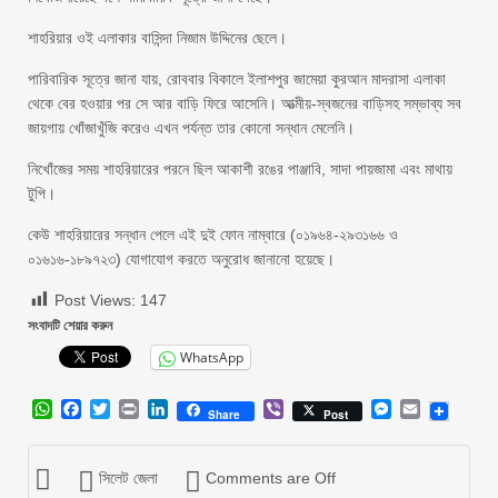
শাহরিয়ার ওই এলাকার বাসিন্দা নিজাম উদ্দিনের ছেলে।
পারিবারিক সূত্রে জানা যায়, রোববার বিকালে ইলাশপুর জামেয়া কুরআন মাদরাসা এলাকা
থেকে বের হওয়ার পর সে আর বাড়ি ফিরে আসেনি। আত্মীয়-স্বজনের বাড়িসহ সম্ভাব্য সব
জায়গায় খোঁজাখুঁজি করেও এখন পর্যন্ত তার কোনো সন্ধান মেলেনি।
নিখোঁজের সময় শাহরিয়ারের পরনে ছিল আকাশী রঙের পাঞ্জাবি, সাদা পায়জামা এবং মাথায়
টুপি।
কেউ শাহরিয়ারের সন্ধান পেলে এই দুই ফোন নাম্বারে (০১৯৬৪-২৯৩১৬৬ ও
০১৬১৬-১৮৯৭২৩) যোগাযোগ করতে অনুরোধ জানানো হয়েছে।
Post Views:
147
সংবাদটি শেয়ার করুন
WhatsApp
WhatsApp
Facebook
Twitter
Print
LinkedIn
Viber
Messenger
Email
Share
Post
সিলেট জেলা
Comments are Off