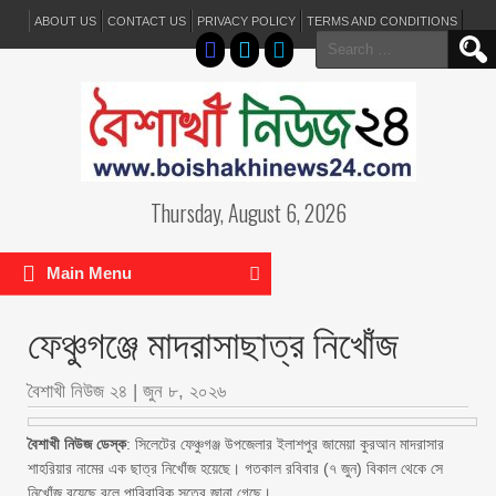
ABOUT US
CONTACT US
PRIVACY POLICY
TERMS AND CONDITIONS
Search
for:
Thursday, August 6, 2026
Main Menu
ফেঞ্চুগঞ্জে মাদরাসাছাত্র নিখোঁজ
বৈশাখী নিউজ ২৪
|
জুন ৮, ২০২৬
বৈশাখী নিউজ ডেস্ক
: সিলেটের ফেঞ্চুগঞ্জ উপজেলার ইলাশপুর জামেয়া কুরআন মাদরাসার
শাহরিয়ার নামের এক ছাত্র নিখোঁজ হয়েছে। গতকাল রবিবার (৭ জুন) বিকাল থেকে সে
নিখোঁজ রয়েছে বলে পারিবারিক সূত্রে জানা গেছে।