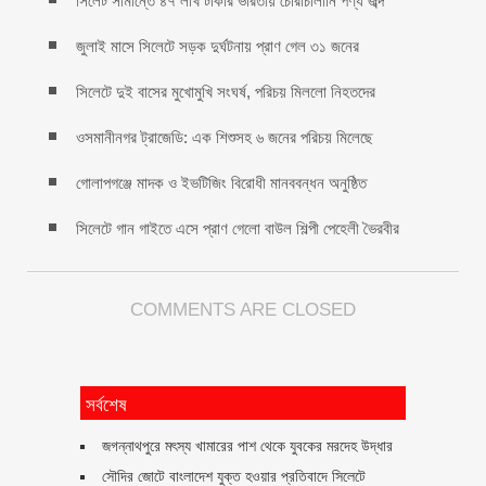
সিলেট সীমান্তে ৪৭ লাখ টাকার ভারতীয় চোরাচালানি পণ্য জব্দ
জুলাই মাসে সিলেটে সড়ক দুর্ঘটনায় প্রাণ গেল ৩১ জনের
সিলেটে দুই বাসের মুখোমুখি সংঘর্ষ, পরিচয় মিললো নিহতদের
ওসমানীনগর ট্রাজেডি: এক শিশুসহ ৬ জনের পরিচয় মিলেছে
গোলাপগঞ্জে মাদক ও ইভটিজিং বিরোধী মানববন্ধন অনুষ্ঠিত
সিলেটে গান গাইতে এসে প্রাণ গেলো বাউল শিল্পী পেহেলী ভৈরবীর
COMMENTS ARE CLOSED
সর্বশেষ
জগন্নাথপুরে মৎস্য খামারের পাশ থেকে যুবকের মরদেহ উদ্ধার
সৌদির জোটে বাংলাদেশ যুক্ত হওয়ার প্রতিবাদে সিলেটে