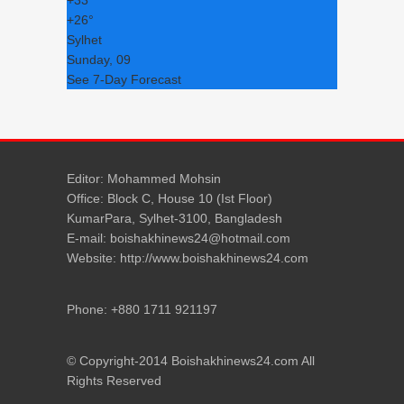
+
33°
+
26°
Sylhet
Sunday, 09
See 7-Day Forecast
Editor: Mohammed Mohsin
Office: Block C, House 10 (Ist Floor)
KumarPara, Sylhet-3100, Bangladesh
E-mail: boishakhinews24@hotmail.com
Website: http://www.boishakhinews24.com
Phone: +880 1711 921197
© Copyright-2014 Boishakhinews24.com All
Rights Reserved