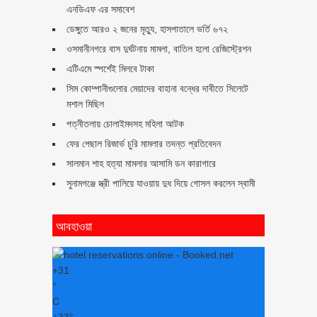
এনডিএফ এর সমাবেশ
ডেঙ্গুতে আরও ২ জনের মৃত্যু, হাসপাতালে ভর্তি ৬৭২
ওসমানীনগরে বাস দুর্ঘটনায় মামলা, বাতিল হলো রেজিস্ট্রেশন
এটিএমে স্পর্শেই মিলবে টাকা
সিম কোম্পানীগুলোর মেয়াদের বাহানা বন্ধের দাবীতে সিলেটে
মশাল মিছিল
পত্নীতলায় চোলাইমদসহ মহিলা আটক
ফের পেছাল রিজার্ভ চুরি মামলার তদন্ত প্রতিবেদন
সালমান শাহ হত্যা মামলার আসামি ডন কারাগারে
সুনামগঞ্জে স্ত্রী পালিয়ে যাওয়ায় দুধ দিয়ে গোসল করলেন স্বামী
আবহাওয়া
+
31
°
C