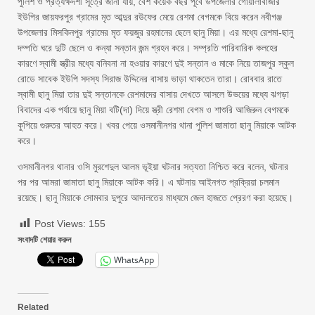
পুলিশ ও প্রত্যক্ষদর্শী সূত্রে জানা যায়, বেশ কয়েক বছর পূর্বে উপজেলার গোয়ালাবাজার
ইউপির জায়ফরপুর গ্রামের মৃত আব্দুর রউফের মেয়ে রেশমা বেগমকে বিয়ে করেন নবীগঞ্জ
উপজেলার মিসকিনপুর গ্রামের মৃত ফয়জুর রহমানের ছেলে ছানু মিয়া। এর মধ্যে রেশমা-ছানু
দম্পতি ঘরে দুটি ছেলে ও কন্যা সন্তান জন্ম গ্রহন করে। সম্প্রতি পারিবারিক কলহের
কারণে স্বামী স্ত্রীর মধ্যে বনিবনা না হওয়ার কারণে দুই সন্তান ও মাকে নিয়ে তাজপুর স্কুল
রোডে সাবেক ইউপি সদস্য সিরাজ উদ্দিনের বাসায় ভাড়া থাকতেন তারা। রোববার রাতে
স্বামী ছানু মিয়া তার দুই সন্তানকে রেশমাদের বাসায় দেখতে আসলে উভয়ের মধ্যে ঝগড়া
বিবাদের এক পর্যায়ে ছানু মিয়া বটি(দা) দিয়ে স্ত্রী রেশমা বেগম ও শাশুরি আজিরুন বেগমকে
কুপিয়ে গুরুতর আহত করে। খবর পেয়ে ওসমানীনগর থানা পুলিশ জামাতা ছানু মিয়াকে আটক
করে।
ওসমানীনগর থানার ওসি মুরশেদুল আলম ভূইয়া ঘটনার সত্যতা নিশ্চিত করে বলেন, ঘটনার
পর পর আমরা জামাতা ছানু মিয়াকে আটক করি। এ ঘটনায় আইনগত প্রক্রিয়া চলমান
রয়েছে। ছানু মিয়াকে সোমবার দুপুরে আদালতের মাধ্যমে জেল হাজতে প্রেরণ করা হয়েছে।
Post Views:
155
সংবাদটি শেয়ার করুন
WhatsApp
Related