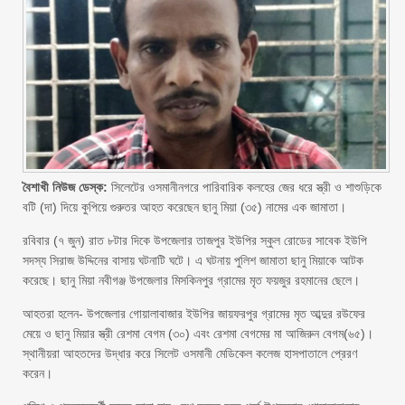
বৈশাখী নিউজ ডেস্ক:
সিলেটের ওসমানীনগরে পারিবারিক কলহের জের ধরে স্ত্রী ও শাশুড়িকে
বটি (দা) দিয়ে কুপিয়ে গুরুতর আহত করেছেন ছানু মিয়া (৩৫) নামের এক জামাতা।
রবিবার (৭ জুন) রাত ৮টার দিকে উপজেলার তাজপুর ইউপির স্কুল রোডের সাবেক ইউপি
সদস্য সিরাজ উদ্দিনের বাসায় ঘটনাটি ঘটে। এ ঘটনায় পুলিশ জামাতা ছানু মিয়াকে আটক
করেছে। ছানু মিয়া নবীগঞ্জ উপজেলার মিসকিনপুর গ্রামের মৃত ফয়জুর রহমানের ছেলে।
আহতরা হলেন- উপজেলার গোয়ালাবাজার ইউপির জায়ফরপুর গ্রামের মৃত আব্দুর রউফের
মেয়ে ও ছানু মিয়ার স্ত্রী রেশমা বেগম (৩০) এবং রেশমা বেগমের মা আজিরুন বেগম(৬৫)।
স্থানীয়রা আহতদের উদ্ধার করে সিলেট ওসমানী মেডিকেল কলেজ হাসপাতালে প্রেরণ
করেন।