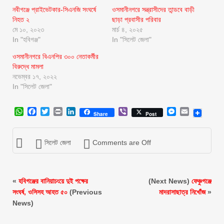
নবীগঞ্জে প্রাইভেটকার-সিএনজি সংঘর্ষে
ওসমানীনগরে সন্ত্রাসীদের তান্ডবে বাড়ী
নিহত ২
ছাড়া প্রবাসীর পরিবার
মে ১০, ২০২৩
মার্চ ৪, ২০২৫
In "হবিগঞ্জ"
In "সিলেট জেলা"
ওসমানীনগরে বিএনপির ৩০০ নেতাকর্মীর
বিরুদ্ধে মামলা
নভেম্বর ১৭, ২০২২
In "সিলেট জেলা"
WhatsApp
Facebook
Twitter
Print
LinkedIn
Viber
Messenger
Email
Share
Post
সিলেট জেলা
Comments are Off
«
হবিগঞ্জের বানিয়াচংয়ে দুই পক্ষের
(Next News)
ফেঞ্চুগঞ্জে
সংঘর্ষ, ওসিসহ আহত ৫০
(Previous
মাদরাসাছাত্র নিখোঁজ
»
News)