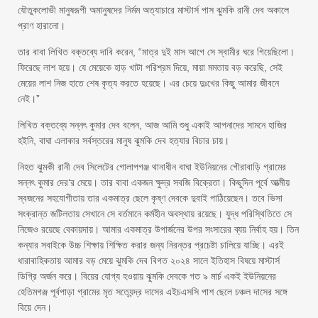
যৌতুকলোভী মানুষরূপী অমানুষদের নির্মম অত্যাচারে মাস্টার্স পাস ঝুমকি রানী দেব অকালে
প্রাণ হারালো।
তার বাবা লিখিত বক্তব্যে দাবি করেন, “মাত্র দুই মাস আগে সে স্বামীর ঘরে গিয়েছিলো।
ফিরেছে লাশ হয়ে। যে মেয়েকে হাড় খাটা পরিশ্রম দিয়ে, মায়া মমতায় বড় করেছি, সেই
মেয়ের লাশ নিজ হাতে শেষ কৃত্য করতে হয়েছে। এর চেয়ে দুঃখের কিছু আমার জীবনে
নেই।”
লিখিত বক্তব্যে সন্নৎ কুমার দেব বলেন, আজ আমি শুধু একাই আপনাদের সামনে হাজির
হইনি, বাঘা এলাকার সর্বস্তরের মানুষ ঝুমকি দেব হত্যার বিচার চায়।
নিহত ঝুমকী রানী দেব সিলেটের গোলাপগঞ্জ থানাধীন বাঘা ইউনিয়নের গৌরাবাড়ি গ্রামের
সন্নৎ কুমার দের‘র মেয়ে। তার বাবা একজন ক্ষুদ্র সবজি বিক্রেতা। কিছুদিন পূর্বে আত্মীয়
স্বজনের সহযোগীতায় তার একমাত্র ছেলে কৃষ্ণ দেবকে দুবাই পাঠিয়েছেন। তবে ভিসা
সংক্রান্ত জটিলতায় সেখানে সে বর্তমানে কর্মহীন অবস্থায় রয়েছে। যুদ্ধ পরিস্থিতিতে সে
নিজেও রয়েছে বেকায়দায়। আমার একমাত্র উপার্জনের উপর সংসারের ব্যয় নির্বাহ হয়। তিন
কন্যার সবাইকে উচ্চ শিক্ষায় শিক্ষিত করার জন্য নিরন্তর প্রচেষ্টা চালিয়ে যাচ্ছি। এরই
ধারাবাহিকতায় আমার বড় মেয়ে ঝুমকি দেব বিগত ২০২৪ সালে ইতিহাস বিষয়ে মাস্টার্স
ডিগ্রি অর্জন করে। বিয়ের যোগ্য হওয়ায় ঝুমকি দেবকে গত ৯ মার্চ একই ইউনিয়নের
হেতিমগঞ্জ পূর্বপাড়া গ্রামের মৃত সত্যেন্দ্র দাসের এইচএসসি পাশ ছেলে চঞ্চল দাসের সঙ্গে
বিয়ে দেন।