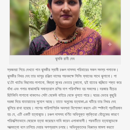
ঝুমকি রানী দেব
স্বজনরা গিয়ে দেখতে পান ঝুমকীর স্বামী চঞ্চল দাসসহ পরিবারের সকল সদস্য পলাতক।
ঝুমকীর নিথর দেহ তার ভাসুর রঞ্জিত দাসের শয়নকক্ষে সিলিং ফ্যানের সাথে ঝুলানো। পা
দু’টো খাটের বিছানায় লাগানো, জিহ্বা মুখের ভেতরে ঢুকানো, দুই হাতের কব্জিতে শক্ত করে
বাঁধা এবং গলার মাঝামাঝি সমান্তরাল রশির দাগ পরিলক্ষিত হয় সকলের। দরজার নীচের
ছিটকিনি লাগানো থাকলেও সেটা যেকেউ বাইরে থেকে খুলতে পারে। ঘরের ভেতর কুছুরি
দরজা দিয়ে যাতায়াতের সুযোগ আছে। তাতে অনুমেয় হত্যাকাণ্ড ঘটিয়ে তার নিথর দেহ
ঝুলিয়ে রাখা হয়েছে। লাশের পারিপার্শ্বিক অবস্থা বিশ্লেষণ করলে এটা স্পষ্টতই প্রতীয়মান
হয় যে, এটি একটি হত্যাকান্ড। চঞ্চল দাসসহ বর্ণিত অভিযুক্ত ব্যক্তিরা যৌতুকের কারণে
পরিকল্পিতভাবে মেয়েকে হত্যা করেছেন দাবি করেন এলাকাবাসী। পরবর্তীতে হত্যাকান্ডকে
আত্মহত্যা বলে চালিয়ে দেয়ার অপপ্রয়াস চলছে। অভিযুক্তদের বিরুদ্ধে মামলা করতে