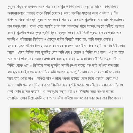
মৃত্যুর মাত্র কয়েকদিন আগে গত ১২ মে ঝুমকি পিত্রালয়ে বেড়াতে আসে। পিত্রালয়ে
অবস্থানকালে প্রায়ই তাকে বিমর্ষ দেখাত। অথচ স্বামীর মঙ্গলের জন্য একটানা ৪ দিন
উপবাস থেকে সাবিত্রী ব্রত পালন করে। গত ২২ মে চঞ্চল ঝুমকীকে নিয়ে তার শ্বশুড়ালয়ে
যান সন্নৎ দাস। তখন মেয়ে জামাই চঞ্চল দাস শ্বশুড়ের সাথে সাক্ষাৎ করতে অনীহা প্রকাশ
করে। ঝুমকীর প্রতি ক্ষুব্ধ প্রতিক্রিয়া ব্যক্ত করে। ওই দিনই প্রথম মেয়ের প্রতি তার
স্বামী ও পরিবারের নির্যাতন ও যৌতুক দাবীর বিষয়টি জ্ঞাত হন, দাবি সন্নৎ দেব’র।
হত্যাকাণ্ডের ঘটনার দিন ২৪মে তার মেয়ের ব্যবহৃত মোবাইল থেকে ১২ টা ৩৮ মিনিটে ফোন
আসে। ফোন রিসিভ করে ঝুমকীর বোন অমি দেব। ফোনে ৪ মিনিট কথা বলে। এরপর হতে
তার সাথে পরিবারের সকল যোগাযোগ বন্ধ হয়ে যায়। এ অবস্থায় ওই দিন সন্ধ্যা ৭টা ১
মিনিট থেকে ৭টা ৯ মিনিটের সময় ঝুমকীর স্বামী চঞ্চল দাসের বড় ভাই সঞ্চিত দাস তার
ব্যবহৃত মোবাইল থেকে কল দিয়ে অমি দেবকে বলে- তুমি তোমার বোনের মোবাইলে ফোন
দিয়ে তার খোঁজ নাও। সঞ্চিত দাস এভাবে পরপর দুইবার ফোন দিয়ে এভাবে একই কথা
বলে। অমি দেব ও সুমি দেব এতে বিচলিত হয়ে ঝুমকি দেবের মোবাইলে বারবার কল দিলেও
কেউ ফোন রিসিভ করেনি। এ অবস্থায় সন্ধ্যা ৭টা ৫৪ মিনিটের সময় সঞ্চিত দাসের
মোবাইলে ফোন দিয়ে ঝুমকি দেব গলায় ফাঁস লাগিয়ে আত্মহত্যার খবর দেন তার পিত্রালয়ে।