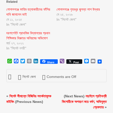
Related
গোলাপগঞ্জে ফাহিম হত্যাকারীদের ফাঁসির
গোলাপগঞ্জে গৃহবধূর ঝুলন্ত লাশ উদ্ধার
দাবি জানালেন ভাই
মে ২৫, ২০২৬
মে ১১, ২০২৫
In "সিলেট জেলা"
In "সিলেট জেলা"
দরগাগেইট প্রাথমিক বিদ্যালয়ের প্রধান
শিক্ষিকার বিরুদ্ধে অনিয়মের অভিযোগ
মার্চ ২৭, ২০২২
In "সিলেট নগরী"
WhatsApp
Facebook
Twitter
Print
LinkedIn
Viber
Messenger
Email
Share
Post
সিলেট জেলা
Comments are Off
«
সিলেট সীমান্তে বিজিবির সতর্কতামূলক
(Next News)
নড়াইলে প্রতিবন্ধী
মাইকিং
(Previous News)
কিশোরীকে অপহরণ করে ধর্ষণ, অভিযুক্ত
গ্রেফতার
»