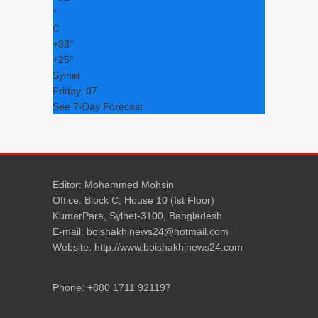
°
C
+
33°
+
25°
Sylhet
Friday, 07
See 7-Day Forecast
Editor: Mohammed Mohsin
Office: Block C, House 10 (Ist Floor)
KumarPara, Sylhet-3100, Bangladesh
E-mail: boishakhinews24@hotmail.com
Website: http://www.boishakhinews24.com
Phone: +880 1711 921197