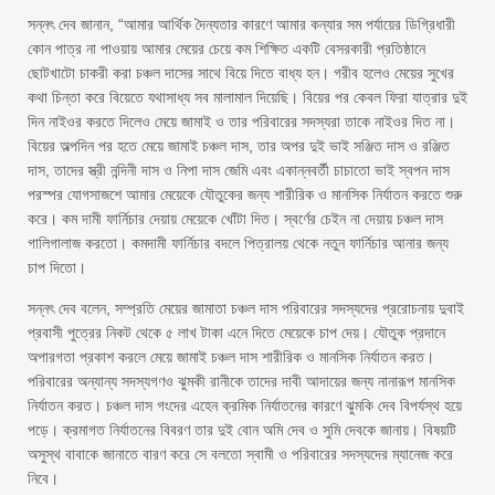
সন্নৎ দেব জানান, “আমার আর্থিক দৈন্যতার কারণে আমার কন্যার সম পর্যায়ের ডিগ্রিধারী
কোন পাত্র না পাওয়ায় আমার মেয়ের চেয়ে কম শিক্ষিত একটি বেসরকারী প্রতিষ্ঠানে
ছোটখাটো চাকরী করা চঞ্চল দাসের সাথে বিয়ে দিতে বাধ্য হন। গরীব হলেও মেয়ের সুখের
কথা চিন্তা করে বিয়েতে যথাসাধ্য সব মালামাল দিয়েছি। বিয়ের পর কেবল ফিরা যাত্রার দুই
দিন নাইওর করতে দিলেও মেয়ে জামাই ও তার পরিবারের সদস্যরা তাকে নাইওর দিত না।
বিয়ের অল্পদিন পর হতে মেয়ে জামাই চঞ্চল দাস, তার অপর দুই ভাই সঞ্জিত দাস ও রঞ্জিত
দাস, তাদের স্ত্রী নন্দিনী দাস ও নিপা দাস জেমি এবং একান্নবর্তী চাচাতো ভাই স্বপন দাস
পরস্পর যোগসাজশে আমার মেয়েকে যৌতুকের জন্য শারীরিক ও মানসিক নির্যাতন করতে শুরু
করে। কম দামী ফার্নিচার দেয়ায় মেয়েকে খোঁটা দিত। স্বর্ণের চেইন না দেয়ায় চঞ্চল দাস
গালিগালাজ করতো। কমদামী ফার্নিচার বদলে পিত্রালয় থেকে নতুন ফার্নিচার আনার জন্য
চাপ দিতো।
সন্নৎ দেব বলেন, সম্প্রতি মেয়ের জামাতা চঞ্চল দাস পরিবারের সদস্যদের প্ররোচনায় দুবাই
প্রবাসী পুত্রের নিকট থেকে ৫ লাখ টাকা এনে দিতে মেয়েকে চাপ দেয়। যৌতুক প্রদানে
অপারগতা প্রকাশ করলে মেয়ে জামাই চঞ্চল দাস শারীরিক ও মানসিক নির্যাতন করত।
পরিবারের অন্যান্য সদস্যগণও ঝুমকী রানীকে তাদের দাবী আদায়ের জন্য নানারূপ মানসিক
নির্যাতন করত। চঞ্চল দাস গংদের এহেন ক্রমিক নির্যাতনের কারণে ঝুমকি দেব বিপর্যস্থ হয়ে
পড়ে। ক্রমাগত নির্যাতনের বিবরণ তার দুই বোন অমি দেব ও সুমি দেবকে জানায়। বিষয়টি
অসুস্থ বাবাকে জানাতে বারণ করে সে বলতো স্বামী ও পরিবারের সদস্যদের ম্যানেজ করে
নিবে।