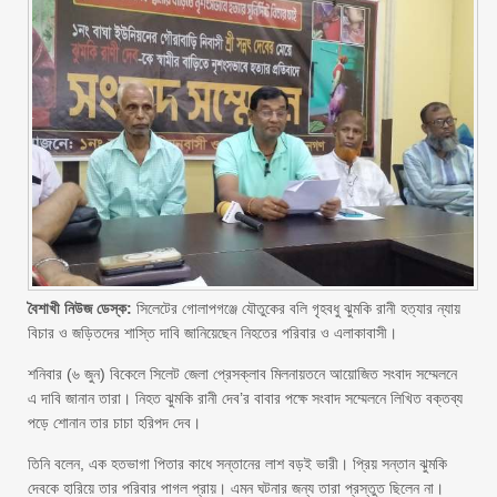
বৈশাখী নিউজ ডেস্ক:
সিলেটের গোলাপগঞ্জে যৌতুকের বলি গৃহবধু ঝুমকি রানী হত্যার ন্যায়
বিচার ও জড়িতদের শাস্তি দাবি জানিয়েছেন নিহতের পরিবার ও এলাকাবাসী।
শনিবার (৬ জুন) বিকেলে সিলেট জেলা প্রেসক্লাব মিলনায়তনে আয়োজিত সংবাদ সম্মেলনে
এ দাবি জানান তারা। নিহত ঝুমকি রানী দেব’র বাবার পক্ষে সংবাদ সম্মেলনে লিখিত বক্তব্য
পড়ে শোনান তার চাচা হরিপদ দেব।
তিনি বলেন, এক হতভাগা পিতার কাধে সন্তানের লাশ বড়ই ভারী। প্রিয় সন্তান ঝুমকি
দেবকে হারিয়ে তার পরিবার পাগল প্রায়। এমন ঘটনার জন্য তারা প্রস্তুত ছিলেন না।