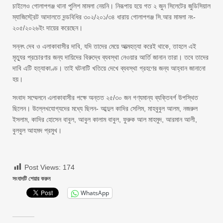
চাইলেও গোলাপগঞ্জ থানা পুলিশ মামলা নেয়নি। নিরূপায় হয়ে গত ২ জুন সিলেটের জুডিসিয়াল
ম্যাজিস্ট্রেট আদালতে দন্ডবিধির ৩০২/২০১/৩৪ ধারায় গোলাপগঞ্জ সি.আর মামলা নং-
২০৫/২০২৬ইং দায়ের করেছেন।
সন্নৎ দেব ও এলাকাবাসীর দাবি, যদি তাদের মেয়ে আত্মহত্যা করেই থাকে, তাহলে এই
মৃত্যুর প্রচোরণার জন্য দায়িদের বিরুদ্ধে ব্যবস্থা নেওয়ার আর্তি জানান তারা। তবে তাদের
দাবি এটি হত্যাকাণ্ড। তাই ঘটনাটি খতিয়ে দেখে ব্যবস্থা গ্রহণের জন্য আহ্বান জানানো
হয়।
সংবাদ সম্মেলনে এলাকাবাসীর পক্ষে অন্তত ২৫/৩০ জন গণ্যমান্য ব্যক্তিবর্গ উপস্থিত
ছিলেন। উল্লেখযোগ্যদের মধ্যে ছিলন- আব্দুল কাদির সেলিম, মাহবুবুল আলম, নজরুল
ইসলাম, কাদির হোসেন বাবুল, আবুল কালাম বাবুল, ফুরুক আল মাহমুদ, আরমান আলী,
বুলবুল আহমদ প্রমুখ।
Post Views:
174
সংবাদটি শেয়ার করুন
WhatsApp