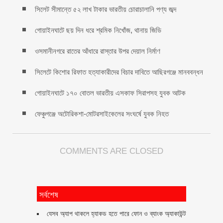
সিলেট সীমান্তে ৫২ লাখ টাকার ভারতীয় চোরাচালানি পণ্য জব্দ
গোয়াইনঘাটে ছয় দিন ধরে শ্রমিক নিখোঁজ, থানায় জিডি
ওসমানীনগরে রাতের আঁধারে রাস্তার উপর দেয়াল নির্মাণ
সিলেটে কিশোর রিফাত হত্যাকারীদের বিচার দাবিতে আছিরগঞ্জে মানববন্ধন
গোয়াইনঘাটে ১৭০ বোতল ভারতীয় এসকাফ সিরাপসহ যুবক আটক
ফেঞ্চুগঞ্জে অটোরিকশা-মোটরসাইকেলের সংঘর্ষে যুবক নিহত
COMMENTS ARE CLOSED
সর্বশেষ
যেসব অ্যাপ থাকলে হ্যাকড হতে পারে ফোন ও ব্যাংক অ্যাকাউন্ট