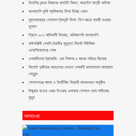
ইতালির বন্দরে বিমানের ফ্লাইট বিকল, আড়াইশ যাত্রী আটকা
বাংলাদেশি কৃষি শ্রমিকদের ভিসা দিচ্ছে ওমান
যুক্তরাজ্যের গ্লোবাল ট্যালেন্ট ভিসা: তিন বছরে স্থায়ী হওয়ার
সুযোগ
গ্রিসে ২০২ অভিবাসী উদ্ধার, অধিকাংশই বাংলাদেশি
বাউলশিল্পী পেহলি ভৈরবীর মৃত্যুতে সিলেট মিউজিক
এসোসিয়েশনের শোক
ওসমানীনগর ট্রাজেডি: এক শিশুসহ ৬ জনের পরিচয় মিলেছে
সিলেটে দুর্ঘটনায় আহতদের দেখতে ওসমানী হাসপাতালে জামায়াত
নেতৃবৃন্দ
গোলাপগঞ্জে মাদক ও ইভটিজিং বিরোধী মানববন্ধন অনুষ্ঠিত
টাঙ্গুয়ার হাওরে ওয়াচ টাওয়ার এলাকায় গোসলে নেমে পর্যটকের
মৃত্যু
আবহাওয়া
+
31