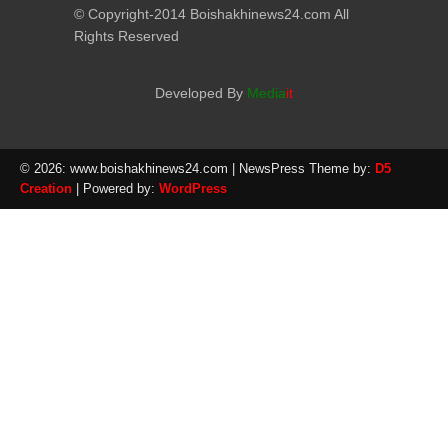
© Copyright-2014 Boishakhinews24.com All
Rights Reserved
Developed By
Media
it
© 2026: www.boishakhinews24.com
| NewsPress Theme by:
D5
Creation
| Powered by:
WordPress