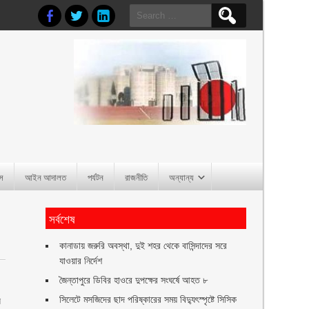
Search
for:
াস
আইন আদালত
পর্যটন
রাজনীতি
অন্যান্য
সর্বশেষ
কানাডায় জরুরি অবস্থা, দুই শহর থেকে বাসিন্দাদের সরে
যাওয়ার নির্দেশ
ও
জৈন্তাপুরে ডিবির হাওরে দুপক্ষের সংঘর্ষে আহত ৮
সিলেটে মসজিদের ছাদ পরিষ্কারের সময় বিদ্যুৎস্পৃষ্টে সিসিক
য