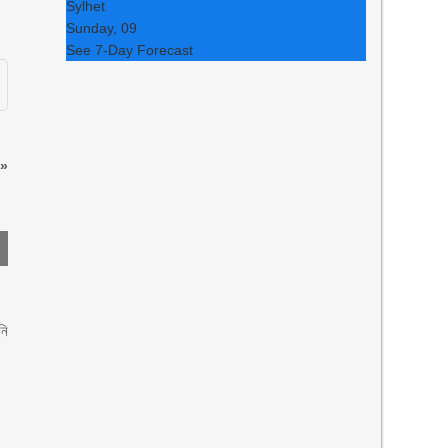
Sylhet
Sunday, 09
See 7-Day Forecast
»
নি