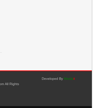
Developed By
Media
it
m All Rights