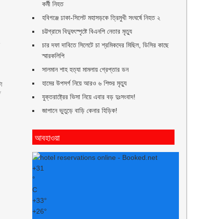
কর্মী নিহত
হবিগঞ্জে ঢাকা-সিলেট মহাসড়কে ত্রিমুখী সংঘর্ষে নিহত ২
চট্টগ্রামে বিদ্যুৎস্পৃষ্টে বিএনপি নেতার মৃত্যু
ি
চার দফা দাবিতে সিলেটে চা শ্রমিকদের মিছিল, ডিসির কাছে
স্মারকলিপি
সালমান শাহ হত্যা মামলায় গ্রেপ্তার ডন
৪
হামের উপসর্গ নিয়ে আরও ৬ শিশুর মৃত্যু
টা
গ
যুক্তরাষ্ট্রের ভিসা নিয়ে এবার বড় দুঃসংবাদ!
জাপানে ভুতুড়ে বাড়ি কেনার হিড়িক!
আবহাওয়া
া
+
31
°
C
+
33°
+
26°