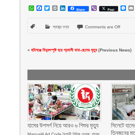
WhatsApp
Facebook
Twitter
Print
LinkedIn
Viber
Mes
Share
Post
স্বাস্থ্য তথ্য
Comments are Off
«
হবিগঞ্জে বিদ্যুৎস্পৃষ্ট হয়ে প্রবাসী বাবা-ছেলের মৃত্যু
(Previous News)
হামের উপসর্গ নিয়ে আরও ৬ শিশুর মৃত্যু
সিলেটে হামের
তিনজনের মৃত্
Manual4 Ad Code বৈশাখী নিউজ ডেস্ক: হামের