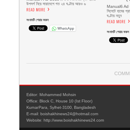
উপসর্গ নিয়ে সারাদেশে গত ২৪ ঘণ্টায় আরও ৬
Manual6 Ad C
READ MORE
সিলেটে হামের প্র
ঘণ্টায় নতুন
সংবাদটি শেয়ার করুন
READ MORE
WhatsApp
সংবাদটি শেয়ার করুন
COMM
Editor: Mohammed Mohsin
Office: Block C, House 10 (Ist Floor)
KumarPara, Sylhet-3100, Bangladesh
E-mail: boishakhinews24@hotmail.com
Website: http://www.boishakhinews24.com