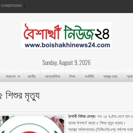
 CONDITIONS
Sunday, August 9, 2026
সারাদেশ
জাতীয়
আন্তর্জাতিক
শিক্ষা
অর্থনীতি
স্বাস্থ্য তথ্য
প্রব
শিশুর মৃত্যু
বৈশাখী নিউজ ডেস্ক:
গত ২৪ ঘণ্টায় দেশে হাম 
হামের উপসর্গে আরো ৫ শিশুর মৃত্যু হয়েছে।
স্বাস্থ্য অধিদপ্তরের (ডিজিএইচএস) সর্বশেষ তথ্