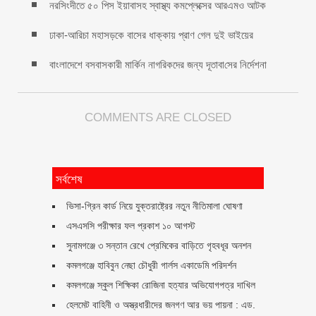
নরসিংদীতে ৫০ পিস ইয়াবাসহ স্বাস্থ্য কমপ্লেক্সের আরএমও আটক
ঢাকা-আরিচা মহাসড়কে বাসের ধাক্কায় প্রাণ গেল দুই ভাইয়ের
বাংলাদেশে বসবাসকারী মা‌র্কিন নাগরিকদের জন্য দূতাবা‌সের নির্দেশনা
COMMENTS ARE CLOSED
সর্বশেষ
ভিসা-গ্রিন কার্ড নিয়ে যুক্তরাষ্ট্রের নতুন নীতিমালা ঘোষণা
এসএসসি পরীক্ষার ফল প্রকাশ ১০ আগস্ট
সুনামগঞ্জে ৩ সন্তান রেখে প্রেমিকের বাড়িতে গৃহবধূর অনশন
কমলগঞ্জে হাবিবুন নেছা চৌধুরী গার্লস একাডেমি পরিদর্শন
কমলগঞ্জে স্কুল শিক্ষিকা রোজিনা হত্যার অভিযোগপত্র দাখিল
হেলমেট বাহিনী ও অস্ত্রধারীদের জনগণ আর ভয় পায়না : এড.