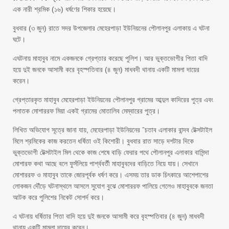
এক নারী শ্রমিক (১৬) ধর্ষণের শিকার হয়েছে।
বুধবার (৩ জুন) রাতে সদর উপজেলার মেহেরপাড়া ইউনিয়নের পৌলানপুর এলাকায় এ ঘটনা
ঘটে।
এঘটনায় মাহাবুব নামে একজনকে গ্রেপ্তার করেছে পুলিশ। আর ভুক্তভোগীর পিতা বাদি
হয়ে দুই জনকে আসামী করে বৃহস্পতিবার (৪ জুন) মাধবদী থানায় একটি মামলা দায়ের
করেন।
গ্রেপ্তারকৃত মাহাবুব মেহেরপাড়া ইউনিয়নের পৌলানপুর গ্রামের আব্দুল কাদিরের পুত্র এবং
পলাতক মোশাররফ মিয়া একই গ্রামের মোতালিব মেম্বারের পুত্র।
লিখিত অভিযোগ সূত্রে জানা যায়, মেহেরপাড়া ইউনিয়নের ˆচতাব এলাকার বান্দব টেক্সটাইল
মিলে শ্রমিকের কাজ করতেন ধর্ষিতা ওই কিশোরী। বুধবার রাত সাড়ে দশটার দিকে
ভুক্তভোগী টেক্সটাইল মিল থেকে কাজ শেষে বাড়ি ফেরার পথে পৌলানপুর এলাকার বাসিন্দা
মোশারফ কথা আছে বলে ফুসঁলিয়ে পার্শ্ববর্তী মাহাবুবদের বাড়িতে নিয়ে যায়। সেখানে
মোশাররফ ও মাহাবুব তাকে জোরপূর্বক ধর্ষণ করে। এসময় তার ডাক চিৎকারে আশেপাশের
লোকজন দৌঁড়ে ঘটনাস্থলে আসলে সুযোগ বুঝে মোশাররফ পালিয়ে গেলেও মাহাবুবকে জনতা
আটক করে পুলিশের নিকেট সোপর্দ করে।
এ ঘটনায় ধর্ষিতার পিতা বাদি হয়ে দুই জনকে আসামী করে বৃহস্পতিবার (৪ জুন) মাধবদী
থানায় একটি মামলা দায়ের করেন।