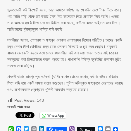
ভুক্তভোগী ওই কিশোরী বলেন, তারা আমাকে ধর্ষণের পর মোবাইল রেখে টাকা দিতে বলে।
পরে আমি বাড়ি থেকে দুই হাজার টাকা নিয়ে তাদেরকে দিয়ে মোবাইল নিয়ে আসি। এসময়
তারা আমাকে হুমকি দিয়ে বলে সব ভিডিও করা আছে, কাউকে বললে ভাইরাল করে দিবে।
আমি তাদের দৃষ্টান্তমূলক শাস্তি দাবি করছি।
স্থানীয়রা জানায়, মোশারফ ও মাহাবুব এলাকায় নেশাগ্রস্থ হিসেবে পরিচিত। তাদের একটি
চক্র নেশার টাকা যোগারের জন্য রাতে এলাকায় ছিনতাই ও চুরি করে বেড়ায়। বাবুরহাট
বাজারে কেনাকাটা করতে এসে ভোরে ব্যবসায়ীরা এই এলাকায় নামলে তাদের এই চক্রের
সদস্যদের ধারা ছিনতাইয়ের কবলে পড়তে হয়। পাশাপাশি বিভিন্ন ফ্যাক্টরির মালামাল চুরির
সাথেও তারা জড়িত।
মাধবদী থানার ভারপ্রাপ্ত কর্মকর্তা (ওসি) কামাল হোসেন জানান, ধর্ষণের ঘটনায় ধর্ষিতার
পিতা বাদি হয়ে একটি মামলা দায়ের করেছেন। পুলিশ অভিযুক্ত মাহাবুবকে গ্রেপ্তার করেছে
এবং মোশাররফকে গ্রেপ্তারে পুলিশী অভিযান অব্যাহত রয়েছে।
Post Views:
143
সংবাদটি শেয়ার করুন
WhatsApp
WhatsApp
Facebook
Twitter
Print
LinkedIn
Viber
Messenger
Email
Share
Post