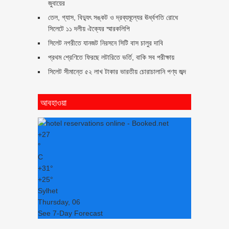
জুবায়ের
তেল, গ্যাস, বিদ্যুৎ সঙ্কট ও দ্রব্যমূল্যের ঊর্ধ্বগতি রোধে
সিলেটে ১১ দলীয় ঐক্যের স্মারকলিপি
সিলেট নগরীতে যানজট নিরসনে সিটি বাস চালুর দাবি
প্রথম শ্রেণিতে ফিরছে লটারিতে ভর্তি, বাকি সব পরীক্ষায়
সিলেট সীমান্তে ৫২ লাখ টাকার ভারতীয় চোরাচালানি পণ্য জব্দ
আবহাওয়া
+
27
°
C
+
31°
+
25°
Sylhet
Thursday, 06
See 7-Day Forecast