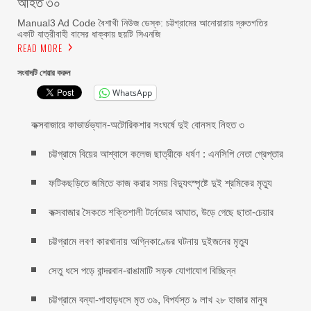
আহত ৩০
Manual3 Ad Code বৈশাখী নিউজ ডেস্ক: চট্টগ্রামের আনোয়ারায় দ্রুতগতির
একটি যাত্রীবাহী বাসের ধাক্কায় ছয়টি সিএনজি
READ MORE
সংবাদটি শেয়ার করুন
WhatsApp
কক্সবাজারে কাভার্ডভ্যান-অটোরিকশার সংঘর্ষে দুই বোনসহ নিহত ৩
চট্টগ্রামে বিয়ের আশ্বাসে কলেজ ছাত্রীকে ধর্ষণ : এনসিপি নেতা গ্রেপ্তার
ফটিকছড়িতে জমিতে কাজ করার সময় বিদ্যুৎস্পৃষ্টে দুই শ্রমিকের মৃত্যু
কক্সবাজার সৈকতে শক্তিশালী টর্নেডোর আঘাত, উড়ে গেছে ছাতা-চেয়ার
চট্টগ্রামে লবণ কারখানায় অগ্নিকাণ্ডের ঘটনায় দুইজনের মৃত্যু
সেতু ধসে পড়ে বান্দরবান-রাঙামাটি সড়ক যোগাযোগ বিচ্ছিন্ন
চট্টগ্রামে বন্যা-পাহাড়ধসে মৃত ৩৯, বিপর্যস্ত ৯ লাখ ২৮ হাজার মানুষ