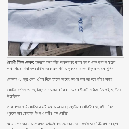
বৈশাখী নিউজ ডেস্ক:
চট্টগ্রাম মহানগরীর আকবরশাহ থানার ফয়’স লেক সংলগ্ন ‘রয়েল
পার্ক’ নামের আবাসিক হোটেল থেকে এক নারী ও পুরুষের মরদেহ উদ্ধার করেছে পুলিশ।
সোমবার (১ জুন) বেলা ১১টার দিকে তাদের মরদেহ উদ্ধার করা হয় বলে পুলিশ জানায়।
হোটেল কর্তৃপক্ষ জানায়, নিহতরা গতকাল রবিবার রাতে স্বামী-স্ত্রী পরিচয় দিয়ে ওই হোটেলে
উঠেছিলেন।
তারা রয়েল পার্ক হোটেলে একটি কক্ষ ভাড়া নেন। হোটেলের রেজিস্টার অনুযায়ী, নিহত
পুরুষের নাম মোহাম্মদ রিপন ও নারীর নাম সোনিয়া।
আকবরশাহ থানার ভারপ্রাপ্ত কর্মকর্তা কামরুজ্জামান বলেন, ফয়’স লেক চিড়িয়াখানার মুখে