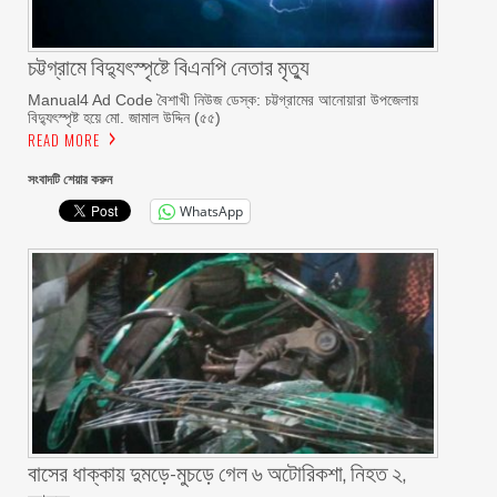
চট্টগ্রামে বিদ্যুৎস্পৃষ্টে বিএনপি নেতার মৃত্যু
Manual4 Ad Code বৈশাখী নিউজ ডেস্ক: চট্টগ্রামের আনোয়ারা উপজেলায়
বিদ্যুৎস্পৃষ্ট হয়ে মো. জামাল উদ্দিন (৫৫)
READ MORE
সংবাদটি শেয়ার করুন
WhatsApp
বাসের ধাক্কায় দুমড়ে-মুচড়ে গেল ৬ অটোরিকশা, নিহত ২,