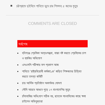
চট্টগ্রামে দুইদিনে পানিতে ডুবে চার শিশুসহ ৫ জনের মৃত্যু
COMMENTS ARE CLOSED
সর্বশেষ
হবিগঞ্জে প্রেমিকা অন্তঃসত্ত্বা, বাচ্চা নষ্ট করতে প্রেমিকের চাপ
ও হুমকির অভিযোগ
এসএসসি পরীক্ষার ফল প্রকাশ আজ
শাবিতে ‘রাষ্ট্রবিরোধী কর্মকাণ্ডে’ জড়িত শিক্ষকদের চিহ্নিত
করতে তদন্ত কমিটি
চার আর্থিক প্রতিষ্ঠান অকার্যকর ঘোষণা
সৌদি আরবে আগুনে পুড়ে ১৭ বাংলাদেশির মৃত্যু
চাঁদাবা‌জির অ‌ভি‌যোগ স‌ঠিক নয়, ছাতকে সাংবাদিকের কাছে ক্ষমা
চাইলেন অভিযুক্তরা