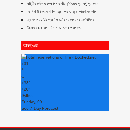
রাষ্ট্রীয় মর্যাদায় শেষ বিদায় বীর মুক্তিযোদ্ধা রবীন্দ্র চন্দকে
আদিবাসী দিবসে পৃথক মন্ত্রণালয় ও ভূমি কমিশনের দাবি
ন্যাশনাল হোমিওপ্যাথিক ডক্টরস ফোরামের মতবিনিময়
টাকায় কেনা যাবে বিদেশ ভ্রমণের প্যাকেজ
আবহাওয়া
+
31
°
C
+
33°
+
26°
Sylhet
Sunday, 09
See 7-Day Forecast