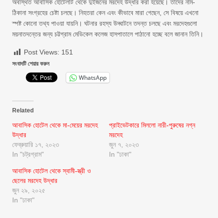
অবস্থিত আবাসিক হোটেলটি থেকে দুইজনের মরদেহ উদ্ধার করা হয়েছে। তাদের নাম-
ঠিকানা সংগ্রহের চেষ্টা চলছে। নিহতরা কেন এবং কীভাবে মারা গেছেন, সে বিষয়ে এখনো
স্পষ্ট কোনো তথ্য পাওয়া যায়নি। ঘটনার রহস্য উদ্ঘাটনে তদন্ত চলছে এবং মরদেহগুলো
ময়নাতদন্তের জন্য চট্টগ্রাম মেডিকেল কলেজ হাসপাতালে পাঠানো হচ্ছে বলে জানান তিনি।
Post Views:
151
সংবাদটি শেয়ার করুন
WhatsApp
Related
আবাসিক হোটেল থেকে মা-মেয়ের মরদেহ
প্রাইভেটকারে মিললো নারী-পুরুষের নগ্ন
উদ্ধার
মরদেহ
ফেব্রুয়ারি ১৭, ২০২৩
জুন ৭, ২০২৩
In "চট্রগ্রাম"
In "ঢাকা"
আবাসিক হোটেল থেকে স্বামী-স্ত্রী ও
ছেলের মরদেহ উদ্ধার
জুন ২৯, ২০২৫
In "ঢাকা"