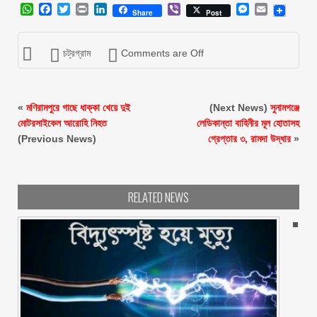
WhatsApp
Facebook
Twitter
Print
LinkedIn
Viber
Messenger
Email
Share
Post
চট্রগ্রাম
Comments are Off
«
মণিরামপুরে গাছে ধাক্কা খেয়ে দুই
(Next News)
সুনামগঞ্জে
মোটরসাইকেল আরোহি নিহত
লেডিকান্তা বাহিনীর মূল হোতাসহ
(Previous News)
গ্রেপ্তার ৩, রামদা উদ্ধার
»
RELATED NEWS