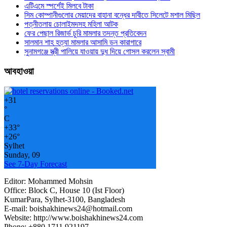
এটিএমে স্পর্শেই মিলবে টাকা
সিম কোম্পানীগুলোর মেয়াদের বাহানা বন্ধের দাবীতে সিলেটে মশাল মিছিল
পত্নীতলায় চোলাইমদসহ মহিলা আটক
ফের পেছাল রিজার্ভ চুরি মামলার তদন্ত প্রতিবেদন
সালমান শাহ হত্যা মামলার আসামি ডন কারাগারে
সুনামগঞ্জে স্ত্রী পালিয়ে যাওয়ায় দুধ দিয়ে গোসল করলেন স্বামী
আবহাওয়া
+
31
°
C
+
33°
+
26°
Sylhet
Sunday, 09
See 7-Day Forecast
Editor: Mohammed Mohsin
Office: Block C, House 10 (Ist Floor)
KumarPara, Sylhet-3100, Bangladesh
E-mail: boishakhinews24@hotmail.com
Website: http://www.boishakhinews24.com
Phone: +880 1711 921197