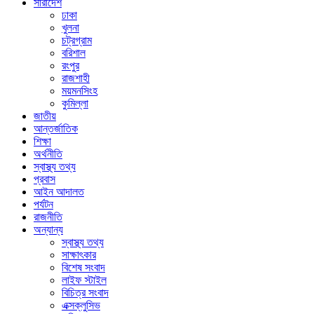
সারাদেশ
ঢাকা
খুলনা
চট্রগ্রাম
বরিশাল
রংপুর
রাজশাহী
ময়মনসিংহ
কুমিল্লা
জাতীয়
আন্তর্জাতিক
শিক্ষা
অর্থনীতি
স্বাস্থ্য তথ্য
প্রবাস
আইন আদালত
পর্যটন
রাজনীতি
অন্যান্য
স্বাস্থ্য তথ্য
সাক্ষাৎকার
বিশেষ সংবাদ
লাইফ স্টাইল
বিচিত্র সংবাদ
এক্সক্লুসিভ