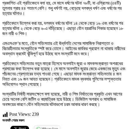
প্রকাশিত এই প্রতিবেদনে বলা হয়, মে মাসে ধর্ষণের ঘটনা ৭৮টি, যা এপ্রিলের (৫৪টি)
তুলনায় প্রায় ৪৪ শতাংশ বেশি। শুধু ধর্ষণই নয়, বেড়েছে দলবদ্ধ ধর্ষণ এবং ধর্ষণের পর
হত্যার ঘটনাও।
প্রতিবেদনে উল্লেখ করা হয়, দলবদ্ধ ধর্ষণের ঘটনা ১৪ থেকে বেড়ে ১৬ এবং ধর্ষণের পর
হত্যার ঘটনা ২ থেকে বেড়ে ৬-এ দাঁড়িয়েছে। এছাড়া যৌন হয়রানির শিকার হয়েছেন ১৮
জন নারী ও শিশু।
এমএসএফ’র মতে, যৌন সহিংসতার এই ঊর্ধ্বগতি দেশের সামাজিক নিরাপত্তা ও
বিচারহীনতার সংস্কৃতিকে স্পষ্ট করে তোলে। আইনের কার্যকর প্রয়োগ না থাকায় নারীদের
অবস্থান ক্রমেই ঝুঁকিপূর্ণ হয়ে উঠছে বলে সংস্থাটি মনে করে।
প্রতিবেদনে সহিংসতার নতুন মাত্রা হিসেবে অনলাইন জুয়া ও মাদকসংক্রান্ত অপরাধের
প্রসারের কথা উল্লেখ করা হয়েছে। মে মাসে অনলাইন জুয়ার জেরে একজনের মৃত্যু এবং
পাঁচজনের গ্রেপ্তারের তথ্য পাওয়া গেছে। এছাড়া মাদক সংক্রান্ত সহিংসতায় ৪ জন
নিহত এবং ১৯ জন আহত হয়েছেন। প্রতিবেদনে মাদক ব্যবসায় পুলিশের সম্পৃক্ততার
অভিযোগও স্থান পেয়েছে।
সংস্থাটির নির্বাহী সারসংক্ষেপে বলা হয়েছে, নারী ও শিশু নির্যাতনের প্রকৃতি এখন আগের
চেয়ে অনেক বেশি জটিল ও বহুমাত্রিক হয়ে উঠছে। ডিজিটাল অপরাধ ও সামাজিক
অবক্ষয়ের কারণে যৌন সহিংসতার ঘটনাগুলো চরম আকার ধারণ করছে।
Post Views:
239
সংবাদটি শেয়ার করুন
WhatsApp