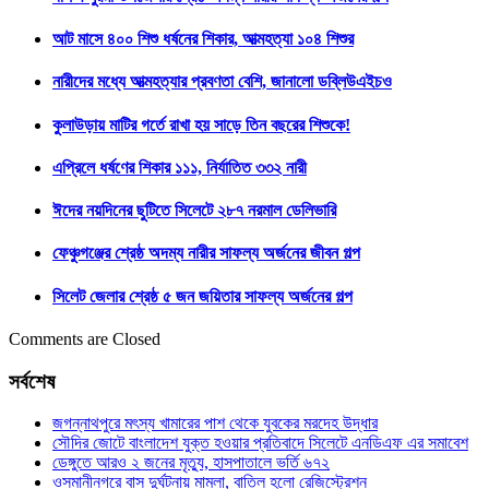
আট মাসে ৪০০ শিশু ধর্ষনের শিকার, আত্মহত্যা ১০৪ শিশুর
নারীদের মধ্যে আত্মহত্যার প্রবণতা বেশি, জানালো ডব্লিউএইচও
কুলাউড়ায় মাটির গর্তে রাখা হয় সাড়ে তিন বছরের শিশুকে!
এপ্রিলে ধর্ষণের শিকার ১১১, নির্যাতিত ৩৩২ নারী
ঈদের নয়দিনের ছুটিতে সিলেটে ২৮৭ নরমাল ডেলিভারি
ফেঞ্চুগঞ্জের শ্রেষ্ঠ অদম্য নারীর সাফল্য অর্জনের জীবন গল্প
সিলেট জেলার শ্রেষ্ঠ ৫ জন জয়িতার সাফল্য অর্জনের গল্প
Comments are Closed
সর্বশেষ
জগন্নাথপুরে মৎস্য খামারের পাশ থেকে যুবকের মরদেহ উদ্ধার
সৌদির জোটে বাংলাদেশ যুক্ত হওয়ার প্রতিবাদে সিলেটে এনডিএফ এর সমাবেশ
ডেঙ্গুতে আরও ২ জনের মৃত্যু, হাসপাতালে ভর্তি ৬৭২
ওসমানীনগরে বাস দুর্ঘটনায় মামলা, বাতিল হলো রেজিস্ট্রেশন