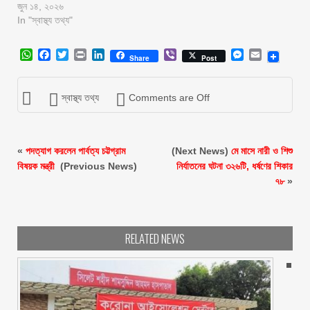
জুন ১৪, ২০২৬
In "স্বাস্থ্য তথ্য"
WhatsApp
Facebook
Twitter
Print
LinkedIn
Viber
Messenger
Email
Share
Post
স্বাস্থ্য তথ্য
Comments are Off
«
পদত্যাগ করলেন পার্বত্য চট্টগ্রাম
(Next News)
মে মাসে নারী ও শিশু
বিষয়ক মন্ত্রী
(Previous News)
নির্যাতনের ঘটনা ৩২৬টি, ধর্ষণের শিকার
৭৮
»
RELATED NEWS