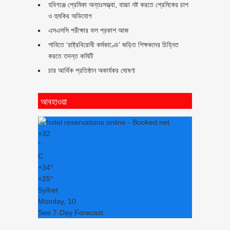
হবিগঞ্জে প্রেমিকা অন্তঃসত্ত্বা, বাচ্চা নষ্ট করতে প্রেমিকের চাপ
ও হুমকির অভিযোগ
এসএসসি পরীক্ষার ফল প্রকাশ আজ
শাবিতে ‘রাষ্ট্রবিরোধী কর্মকাণ্ডে’ জড়িত শিক্ষকদের চিহ্নিত
করতে তদন্ত কমিটি
চার আর্থিক প্রতিষ্ঠান অকার্যকর ঘোষণা
আবহাওয়া
+
32
°
C
+
34°
+
25°
Sylhet
Monday, 10
See 7-Day Forecast