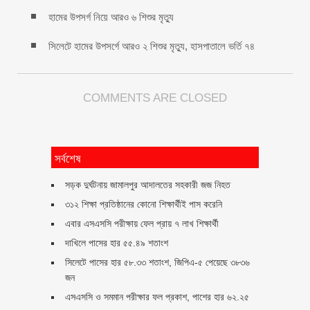
হামের উপসর্গ নিয়ে আরও ৬ শিশুর মৃত্যু
সিলেটে হামের উপসর্গে আরও ২ শিশুর মৃত্যু, হাসপাতালে ভর্তি ৭৪
COMMENTS ARE CLOSED
সর্বশেষ
সড়ক দুর্ঘটনায় জামালপুর আদালতের সহকারী জজ নিহত
৩১২ শিক্ষা প্রতিষ্ঠানের কোনো শিক্ষার্থীই পাস করেনি
এবার এসএসসি পরীক্ষায় ফেল প্রায় ৭ লাখ শিক্ষার্থী
দাখিলে পাসের হার ৫৫.৪৯ শতাংশ
সিলেটে পাসের হার ৫৮.৩৩ শতাংশ, জিপিএ-৫ পেয়েছে ৩৮৩৬
জন
এসএসসি ও সমমান পরীক্ষার ফল প্রকাশ, পাশের হার ৬২.২৫