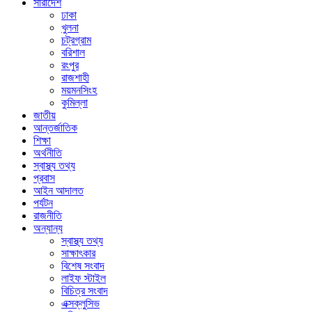
সারাদেশ
ঢাকা
খুলনা
চট্রগ্রাম
বরিশাল
রংপুর
রাজশাহী
ময়মনসিংহ
কুমিল্লা
জাতীয়
আন্তর্জাতিক
শিক্ষা
অর্থনীতি
স্বাস্থ্য তথ্য
প্রবাস
আইন আদালত
পর্যটন
রাজনীতি
অন্যান্য
স্বাস্থ্য তথ্য
সাক্ষাৎকার
বিশেষ সংবাদ
লাইফ স্টাইল
বিচিত্র সংবাদ
এক্সক্লুসিভ