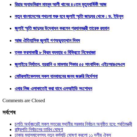
রিয়ার অ্যাডমিরাল মাহবুব আলী খানের ৪২তম মৃত্যুবার্ষিকী আজ
নতুন বাংলাদেশের পথচলা শুরু হবে জুলাই স্মৃতি জাদুঘর থেকে : ড. ইউনূস
জুলাই স্মৃতি জাদুঘর উদ্বোধন করলেন প্রধানমন্ত্রী তারেক রহমান
আজ ঐতিহাসিক জুলাই গণঅভ্যুত্থান দিবস
ত্বক ফরসাকারী ৮ ক্রিম ব্যবহার ও বিক্রিতে নিষেধাজ্ঞা
জুলাইয়ে নির্যাতন, হয়রানি ও মামলার শিকার ৫৫ সাংবাদিক: এইচআরএসএস
মোটরসাইকেলসহ সকল যানবাহনের জন্য জরুরি নির্দেশনা
এবার নিজ এলাকাতেই করা যাবে এনআইডি সংশোধন
Comments are Closed
সর্বশেষ
চলতি অর্থবছরেই সকল স্তরের স্থানীয় সরকার নির্বাচন অনুষ্ঠিত হবে: প্রতিমন্ত্রী
রাষ্ট্রপতি নির্বাচনের তারিখ ঘোষণা
ঢাকায় মহাসমাবেশসহ নতুন কর্মসূচি ঘোষণা করলো ১১ দলীয় ঐক্য