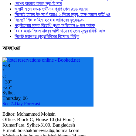
দেশের বাজারে বাড়ল স্বর্ণের দাম
জুলাই মাসে সড়ক দুর্ঘটনায় প্রাণ গেল ৪১৬ জনের
সিলেটে হামের উপসর্গে আরও ২ শিশুর মৃত্যু, হাসপাতালে ভর্তি ৭৪
সিলেটে শিশু ফাহিমা হত্যায় জাকিরের মৃত্যুদণ্ড
পত্নীতলায় মাদক বিরোধি পৃথক অভিযানে ৮ জন আটক
রিয়ার অ্যাডমিরাল মাহবুব আলী খানের ৪২তম মৃত্যুবার্ষিকী আজ
সিলেট মহানগর ছাত্রশিবিরের বিক্ষোভ মিছিল
আবহাওয়া
+
28
°
C
+
30°
+
25°
Sylhet
Thursday, 06
See 7-Day Forecast
Editor: Mohammed Mohsin
Office: Block C, House 10 (Ist Floor)
KumarPara, Sylhet-3100, Bangladesh
E-mail: boishakhinews24@hotmail.com
Website: http://www.boishakhinews24.com