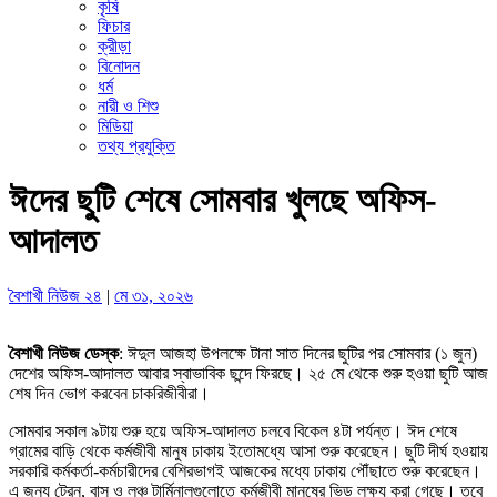
কৃষি
ফিচার
ক্রীড়া
বিনোদন
ধর্ম
নারী ও শিশু
মিডিয়া
তথ্য প্রযুক্তি
ঈদের ছুটি শেষে সোমবার খুলছে অফিস-
আদালত
বৈশাখী নিউজ ২৪
|
মে ৩১, ২০২৬
বৈশাখী নিউজ ডেস্ক
: ঈদুল আজহা উপলক্ষে টানা সাত দিনের ছুটির পর সোমবার (১ জুন)
দেশের অফিস-আদালত আবার স্বাভাবিক ছন্দে ফিরছে। ২৫ মে থেকে শুরু হওয়া ছুটি আজ
শেষ দিন ভোগ করবেন চাকরিজীবীরা।
সোমবার সকাল ৯টায় শুরু হয়ে অফিস-আদালত চলবে বিকেল ৪টা পর্যন্ত। ঈদ শেষে
গ্রামের বাড়ি থেকে কর্মজীবী মানুষ ঢাকায় ইতোমধ্যে আসা শুরু করেছেন। ছুটি দীর্ঘ হওয়ায়
সরকারি কর্মকর্তা-কর্মচারীদের বেশিরভাগই আজকের মধ্যে ঢাকায় পৌঁছাতে শুরু করেছেন।
এ জন্য ট্রেন, বাস ও লঞ্চ টার্মিনালগুলোতে কর্মজীবী মানুষের ভিড় লক্ষ্য করা গেছে। তবে