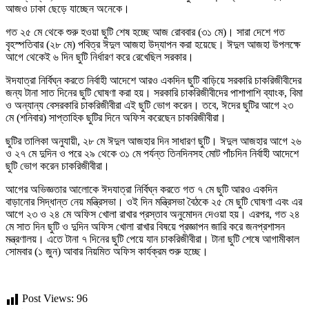
আজও ঢাকা ছেড়ে যাচ্ছেন অনেকে।
গত ২৫ মে থেকে শুরু হওয়া ছুটি শেষ হচ্ছে আজ রোববার (৩১ মে)। সারা দেশে গত
বৃহস্পতিবার (২৮ মে) পবিত্র ঈদুল আজহা উদ্‌যাপন করা হয়েছে। ঈদুল আজহা উপলক্ষে
আগে থেকেই ৬ দিন ছুটি নির্ধারণ করে রেখেছিল সরকার।
ঈদযাত্রা নির্বিঘ্ন করতে নির্বাহী আদেশে আরও একদিন ছুটি বাড়িয়ে সরকারি চাকরিজীবীদের
জন্য টানা সাত দিনের ছুটি ঘোষণা করা হয়। সরকারি চাকরিজীবীদের পাশাপাশি ব্যাংক, বিমা
ও অন্যান্য বেসরকারি চাকরিজীবীরা এই ছুটি ভোগ করেন। তবে, ঈদের ছুটির আগে ২৩
মে (শনিবার) সাপ্তাহিক ছুটির দিনে অফিস করেছেন চাকরিজীবীরা।
ছুটির তালিকা অনুযায়ী, ২৮ মে ঈদুল আজহার দিন সাধারণ ছুটি। ঈদুল আজহার আগে ২৬
ও ২৭ মে দুদিন ও পরে ২৯ থেকে ৩১ মে পর্যন্ত তিনদিনসহ মোট পাঁচদিন নির্বাহী আদেশে
ছুটি ভোগ করেন চাকরিজীবীরা।
আগের অভিজ্ঞতার আলোকে ঈদযাত্রা নির্বিঘ্ন করতে গত ৭ মে ছুটি আরও একদিন
বাড়ানোর সিদ্ধান্ত নেয় মন্ত্রিসভা। ওই দিন মন্ত্রিসভা বৈঠকে ২৫ মে ছুটি ঘোষণা এবং এর
আগে ২৩ ও ২৪ মে অফিস খোলা রাখার প্রস্তাব অনুমোদন দেওয়া হয়। এরপর, গত ২৪
মে সাত দিন ছুটি ও দুদিন অফিস খোলা রাখার বিষয়ে প্রজ্ঞাপন জারি করে জনপ্রশাসন
মন্ত্রণালয়। এতে টানা ৭ দিনের ছুটি পেয়ে যান চাকরিজীবীরা। টানা ছুটি শেষে আগামীকাল
সোমবার (১ জুন) আবার নিয়মিত অফিস কার্যক্রম শুরু হচ্ছে।
Post Views:
96