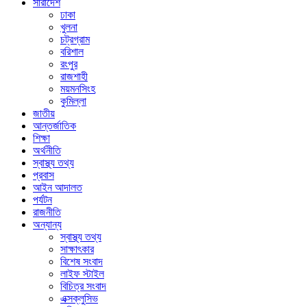
সারাদেশ
ঢাকা
খুলনা
চট্রগ্রাম
বরিশাল
রংপুর
রাজশাহী
ময়মনসিংহ
কুমিল্লা
জাতীয়
আন্তর্জাতিক
শিক্ষা
অর্থনীতি
স্বাস্থ্য তথ্য
প্রবাস
আইন আদালত
পর্যটন
রাজনীতি
অন্যান্য
স্বাস্থ্য তথ্য
সাক্ষাৎকার
বিশেষ সংবাদ
লাইফ স্টাইল
বিচিত্র সংবাদ
এক্সক্লুসিভ