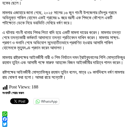
হকের ছেলে।
মামলার এজাহারে জানা গেছে, ২০২৫ সালের ১৬ জুন গাংনী উপজেলার চাঁদপুর গ্রামে
অভিযুক্ত শাকিল হোসেন একই গ্রামের ৯ বছর বয়সী এক শিশুকে কৌশলে একটি
পাটক্ষেতে ডেকে নিয়ে ভয়ভিতি দেখিয়ে ধর্ষণ করে।
এ ঘটনায় গাংনী থানায় শিশুর পিতা বাদি হয়ে একটি মামলা দায়ের করেন। মামলার তদন্ত
শেষে তদন্তকারী কর্মকর্তা আদালতে তদন্ত প্রতিবেদন দাখিল করেন। মামলায় সাক্ষ্য-
প্রমাণ ও শুনানি শেষে অভিযোগ সন্দেহাতীতভাবে প্রমাণিত হওয়ায় আসামি শাকিল
হোসেনকে মৃত্যুদণ্ড প্রদান করেন আদালত।
মামলায় রাষ্ট্রপক্ষের আইনজীবী নারী ও শিশু নির্যাতন দমন ট্রাইব্যুনালের পিপি মোস্তাফিজুর
রহমান তুহিন এবং আসামী পক্ষে মারুফ আহমেদ বিজন আইনজীবীর দায়িত্ব পালন করেন।
রাষ্টপক্ষের আইনজীবী মোস্তাফিজুর রহমান তুহিন বলেন, মাত্র ২৯ কার্যদিবসে ধর্ষণ মামলার
রায় ঘোষণা করা হলো। আমরা রায়ে সন্তোষ্ট।
Post Views:
188
সংবাদটি শেয়ার করুন
WhatsApp
WhatsApp
Facebook