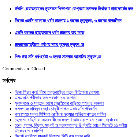
ইউপি চেয়ারম্যানের ন্যূনতম শিক্ষাগত যোগ্যতা স্নাতক নির্ধারণে হাইকোর্টের রুল
সিলেট এমসি কলেজে ধর্ষণ মামলায় ১ জনের মৃত্যুদন্ড, ৩ জনের যাবজ্জীবন
এমসি কলেজ ছাত্রাবাসে ধর্ষণ মামলার রায় আজ
মাদরাসাছাত্রীকে ধর্ষণের দায়ে বৃদ্ধের মৃত্যুদণ্ড
শিশু ইরা মনি ধর্ষণচেষ্টা ও হত্যা মামলার আসামির মৃত্যুদণ্ড
Comments are Closed
সর্বশেষ
ভিসা-গ্রিন কার্ড নিয়ে যুক্তরাষ্ট্রের নতুন নীতিমালা ঘোষণা
এসএসসি পরীক্ষার ফল প্রকাশ ১০ আগস্ট
সুনামগঞ্জে ৩ সন্তান রেখে প্রেমিকের বাড়িতে গৃহবধূর অনশন
কমলগঞ্জে হাবিবুন নেছা চৌধুরী গার্লস একাডেমি পরিদর্শন
কমলগঞ্জে স্কুল শিক্ষিকা রোজিনা হত্যার অভিযোগপত্র দাখিল
হেলমেট বাহিনী ও অস্ত্রধারীদের জনগণ আর ভয় পায়না : এড. জুবায়ের
তেল, গ্যাস, বিদ্যুৎ সঙ্কট ও দ্রব্যমূল্যের ঊর্ধ্বগতি রোধে সিলেটে ১১ দলীয়
ঐক্যের স্মারকলিপি
সিলেট নগরীতে যানজট নিরসনে সিটি বাস চালুর দাবি