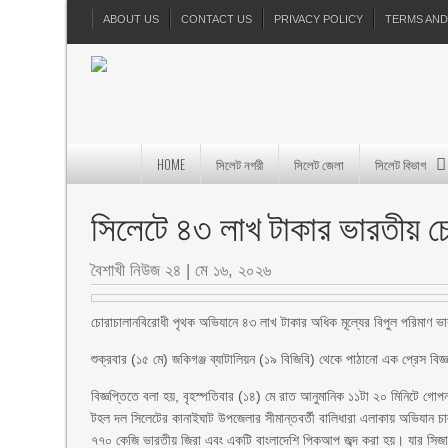
ABOUT US
CONTACT US
PRIVACY POLICY
TERMS AND
HOME
সিলেট নগরী
সিলেট জেলা
সিলেট বিভাগ
সিলেটে ৪৩ লাখ টাকার ভারতীয় চো
বৈশাখী নিউজ ২৪
|
মে ১৬, ২০২৬
চোরাচালানবিরোধী পৃথক অভিযানে ৪৩ লাখ টাকার অধিক মূল্যের বিপুল পরিমাণ ভার
শুক্রবার (১৫ মে) জকিগঞ্জ ব্যাটালিয়ন (১৯ বিজিবি) থেকে পাঠানো এক প্রেস বি
বিজ্ঞপ্তিতে বলা হয়, বৃহস্পতিবার (১৪) মে রাত আনুমানিক ১১টা ২০ মিনিটে গোপ
টহল দল সিলেটের কানাইঘাট উপজেলার সীমান্তবর্তী বালিধারা এলাকায় অভিযান চ
৭৭০ কেজি ভারতীয় জিরা এবং একটি বাংলাদেশি পিকআপ জব্দ করা হয়। যার সিজার 