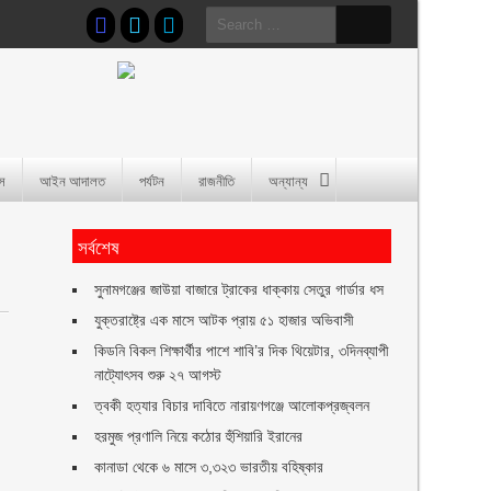
Search
for:
াস
আইন আদালত
পর্যটন
রাজনীতি
অন্যান্য
সর্বশেষ
সুনামগঞ্জের জাউয়া বাজারে ট্রাকের ধাক্কায় সেতুর গার্ডার ধস
যুক্তরাষ্ট্রে এক মাসে আটক প্রায় ৫১ হাজার অভিবাসী
কিডনি বিকল শিক্ষার্থীর পাশে শাবি’র দিক থিয়েটার, ৩দিনব্যাপী
নাট্যোৎসব শুরু ২৭ আগস্ট
ত্বকী হত্যার বিচার দাবিতে নারায়ণগঞ্জে আলোকপ্রজ্বলন
হরমুজ প্রণালি নিয়ে কঠোর হুঁশিয়ারি ইরানের
কানাডা থেকে ৬ মাসে ৩,৩২৩ ভারতীয় বহিষ্কার