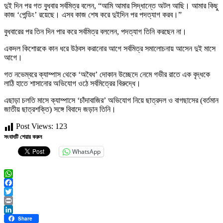
দুই দিন পর গত বুধবার সর্বমিত্র বলেন, “আমি আমার সিদ্ধান্তে অটল আছি। আমার কিছু
কাজ ‘পেন্ডিং’ রয়েছে। এসব কাজ শেষ করে দুইদিন পর পদত্যাগ করব।”
বুধবারের পর তিন দিন পার করে সর্বমিত্র বললেন, পদত্যাগ তিনি করছেন না।
একদল কিশোরকে কান ধরে উঠবস করানোর আগে সর্বমিত্র সমালোচনায় আসেন দুই মাসে
আগে।
গত নভেম্বরে ক্যাম্পাস থেকে ‘অবৈধ’ দোকান উচ্ছেদে নেমে গভীর রাতে এক বৃদ্ধকে
লাঠি হাতে শাসানোর অভিযোগ ওঠে সর্বমিত্রের বিরুদ্ধে।
এছাড়া চলতি মাসে ক্যাম্পাসে ‘চাঁদাবাজির’ অভিযোগ নিয়ে ছাত্রদল ও বাগছাসের (বর্তমান
জাতীয় ছাত্রশক্তি) সঙ্গে বিবাদে জড়ান তিনি।
Post Views:
123
সংবাদটি শেয়ার করুন
WhatsApp
WhatsApp
Facebook
Twitter
Print
LinkedIn
Share