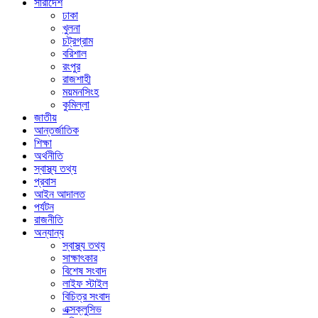
সারাদেশ
ঢাকা
খুলনা
চট্রগ্রাম
বরিশাল
রংপুর
রাজশাহী
ময়মনসিংহ
কুমিল্লা
জাতীয়
আন্তর্জাতিক
শিক্ষা
অর্থনীতি
স্বাস্থ্য তথ্য
প্রবাস
আইন আদালত
পর্যটন
রাজনীতি
অন্যান্য
স্বাস্থ্য তথ্য
সাক্ষাৎকার
বিশেষ সংবাদ
লাইফ স্টাইল
বিচিত্র সংবাদ
এক্সক্লুসিভ