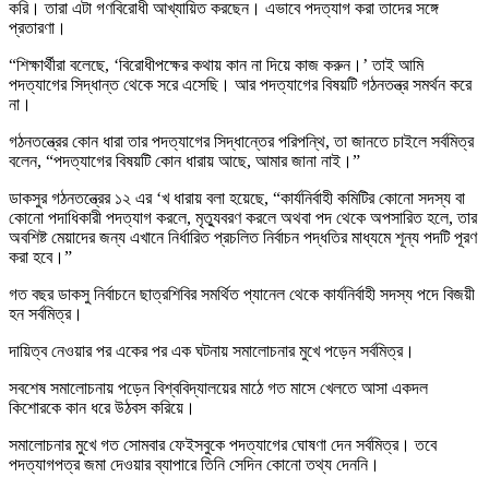
করি। তারা এটা গণবিরোধী আখ্যায়িত করছেন। এভাবে পদত্যাগ করা তাদের সঙ্গে
প্রতারণা।
“শিক্ষার্থীরা বলেছে, ‘বিরোধীপক্ষের কথায় কান না দিয়ে কাজ করুন।’ তাই আমি
পদত্যাগের সিদ্ধান্ত থেকে সরে এসেছি। আর পদত্যাগের বিষয়টি গঠনতন্ত্র সমর্থন করে
না।
গঠনতন্ত্রের কোন ধারা তার পদত্যাগের সিদ্ধান্তের পরিপন্থি, তা জানতে চাইলে সর্বমিত্র
বলেন, “পদত্যাগের বিষয়টি কোন ধারায় আছে, আমার জানা নাই।”
ডাকসুর গঠনতন্ত্রের ১২ এর ‘খ ধারায় বলা হয়েছে, “কার্যনির্বাহী কমিটির কোনো সদস্য বা
কোনো পদাধিকারী পদত্যাগ করলে, মৃত্যুবরণ করলে অথবা পদ থেকে অপসারিত হলে, তার
অবশিষ্ট মেয়াদের জন্য এখানে নির্ধারিত প্রচলিত নির্বাচন পদ্ধতির মাধ্যমে শূন্য পদটি পূরণ
করা হবে।”
গত বছর ডাকসু নির্বাচনে ছাত্রশিবির সমর্থিত প্যানেল থেকে কার্যনির্বাহী সদস্য পদে বিজয়ী
হন সর্বমিত্র।
দায়িত্ব নেওয়ার পর একের পর এক ঘটনায় সমালোচনার মুখে পড়েন সর্বমিত্র।
সবশেষ সমালোচনায় পড়েন বিশ্ববিদ্যালয়ের মাঠে গত মাসে খেলতে আসা একদল
কিশোরকে কান ধরে উঠবস করিয়ে।
সমালোচনার মুখে গত সোমবার ফেইসবুকে পদত্যাগের ঘোষণা দেন সর্বমিত্র। তবে
পদত্যাগপত্র জমা দেওয়ার ব্যাপারে তিনি সেদিন কোনো তথ্য দেননি।