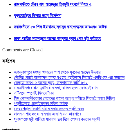
রাজবাড়ীতে ট্রেন-বাস-মাহেন্দ্রর ত্রিমুখী সংঘর্ষে নিহত ২
যুক্তরাষ্ট্রের ভিসায় নতুন নির্দেশনা
নরসিংদীতে ৫০ পিস ইয়াবাসহ স্বাস্থ্য কমপ্লেক্সের আরএমও আটক
ঢাকা-আরিচা মহাসড়কে বাসের ধাক্কায় প্রাণ গেল দুই ভাইয়ের
Comments are Closed
সর্বশেষ
জগন্নাথপুরে মৎস্য খামারের পাশ থেকে যুবকের মরদেহ উদ্ধার
সৌদির জোটে বাংলাদেশ যুক্ত হওয়ার প্রতিবাদে সিলেটে এনডিএফ এর সমাবেশ
ডেঙ্গুতে আরও ২ জনের মৃত্যু, হাসপাতালে ভর্তি ৬৭২
ওসমানীনগরে বাস দুর্ঘটনায় মামলা, বাতিল হলো রেজিস্ট্রেশন
এটিএমে স্পর্শেই মিলবে টাকা
সিম কোম্পানীগুলোর মেয়াদের বাহানা বন্ধের দাবীতে সিলেটে মশাল মিছিল
পত্নীতলায় চোলাইমদসহ মহিলা আটক
ফের পেছাল রিজার্ভ চুরি মামলার তদন্ত প্রতিবেদন
সালমান শাহ হত্যা মামলার আসামি ডন কারাগারে
সুনামগঞ্জে স্ত্রী পালিয়ে যাওয়ায় দুধ দিয়ে গোসল করলেন স্বামী