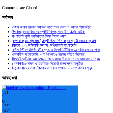
Comments are Closed
সর্বশেষ
যেসব অ্যাপ থাকলে হ্যাকড হতে পারে ফোন ও ব্যাংক অ্যাকাউন্ট
ইতালির বন্দরে বিমানের ফ্লাইট বিকল, আড়াইশ যাত্রী আটকা
বাংলাদেশি কৃষি শ্রমিকদের ভিসা দিচ্ছে ওমান
যুক্তরাজ্যের গ্লোবাল ট্যালেন্ট ভিসা: তিন বছরে স্থায়ী হওয়ার সুযোগ
গ্রিসে ২০২ অভিবাসী উদ্ধার, অধিকাংশই বাংলাদেশি
বাউলশিল্পী পেহলি ভৈরবীর মৃত্যুতে সিলেট মিউজিক এসোসিয়েশনের শোক
ওসমানীনগর ট্রাজেডি: এক শিশুসহ ৬ জনের পরিচয় মিলেছে
সিলেটে দুর্ঘটনায় আহতদের দেখতে ওসমানী হাসপাতালে জামায়াত নেতৃবৃন্দ
গোলাপগঞ্জে মাদক ও ইভটিজিং বিরোধী মানববন্ধন অনুষ্ঠিত
টাঙ্গুয়ার হাওরে ওয়াচ টাওয়ার এলাকায় গোসলে নেমে পর্যটকের মৃত্যু
আবহাওয়া
+
31
°
C
+
33°
+
25°