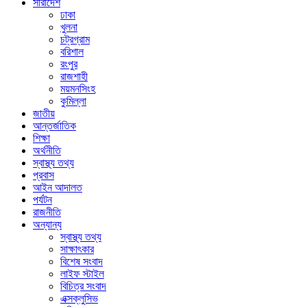
সারাদেশ
ঢাকা
খুলনা
চট্রগ্রাম
বরিশাল
রংপুর
রাজশাহী
ময়মনসিংহ
কুমিল্লা
জাতীয়
আন্তর্জাতিক
শিক্ষা
অর্থনীতি
স্বাস্থ্য তথ্য
প্রবাস
আইন আদালত
পর্যটন
রাজনীতি
অন্যান্য
স্বাস্থ্য তথ্য
সাক্ষাৎকার
বিশেষ সংবাদ
লাইফ স্টাইল
বিচিত্র সংবাদ
এক্সক্লুসিভ