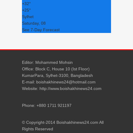
+
32°
+
25°
Sylhet
Saturday, 08
See 7-Day Forecast
Editor: Mohammed Mohsin
Office: Block C, House 10 (Ist Floor)
KumarPara, Sylhet-3100, Bangladesh
E-mail: boishakhinews24@hotmail.com
Website: http://www.boishakhinews24.com
Phone: +880 1711 921197
© Copyright-2014 Boishakhinews24.com All
Rights Reserved