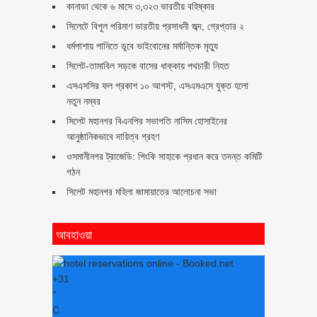
কানাডা থেকে ৬ মাসে ৩,৩২৩ ভারতীয় বহিষ্কার
সিলেটে বিপুল পরিমাণ ভারতীয় প্রসাধনী জব্দ, গ্রেপ্তার ২
ধর্মপাশায় পানিতে ডুবে ভাইবোনের মর্মান্তিক মৃত্যু
সিলেট-তামাবিল সড়কে বাসের ধাক্কায় পথচারী নিহত
এসএসসির ফল প্রকাশ ১০ আগস্ট, এসএমএসে যুক্ত হলো
নতুন নম্বর
সিলেট মহানগর বিএনপির সভাপতি নাসিম হোসাইনের
আনুষ্ঠানিকভাবে দায়িত্ব গ্রহণ
ওসমানীনগর ট্রাজেডি: পিংকি সাহাকে প্রধান করে তদন্ত কমিটি
গঠন
সিলেট মহানগর মহিলা জামায়াতের আলোচনা সভা
আবহাওয়া
+
31
°
C