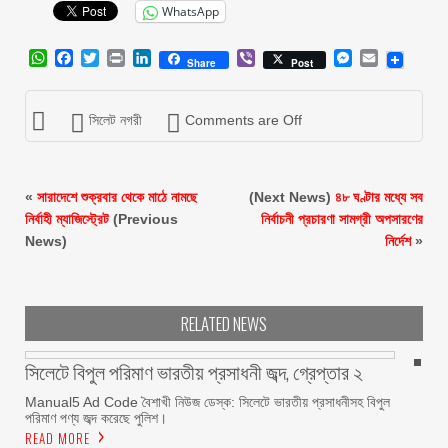
WhatsApp
WhatsApp
Facebook
Twitter
Print
LinkedIn
Viber
Messenger
Email
Share
Post
সিলেট নগরী
Comments are Off
«
সারাদেশে শুক্রবার থেকে মাঠে নামছে
(Next News)
৪৮ ঘণ্টার মধ্যে সব
নির্বাহী ম্যাজিস্ট্রেট
(Previous
নির্বাচনী প্রচারণা সামগ্রী অপসারণের
News)
নির্দেশ
»
RELATED NEWS
সিলেটে বিপুল পরিমাণ ভারতীয় প্রসাধনী জব্দ, গ্রেপ্তার ২
Manual5 Ad Code বৈশাখী নিউজ ডেস্ক: সিলেটে ভারতীয় প্রসাধনীসহ বিপুল
পরিমাণ পণ্য জব্দ করেছে পুলিশ।
READ MORE