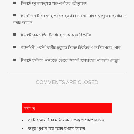
সিলেটে শ্রাবণসন্ধ্যায় গানে-কবিতায় রবীন্দ্রস্মরণ
সিলেট বাস টার্মিনালে ২ শ্রমিক হত্যার বিচার ও শ্রমিক নেতৃবৃন্দকে হয়রানি না
করার আহবান
সিলেটে ১৯৮০ পিস ইয়াবাসহ মাদক কারবারি আটক
বাউলশিল্পী পেহলি ভৈরবীর মৃত্যুতে সিলেট মিউজিক এসোসিয়েশনের শোক
সিলেটে দুর্ঘটনায় আহতদের দেখতে ওসমানী হাসপাতালে জামায়াত নেতৃবৃন্দ
COMMENTS ARE CLOSED
সর্বশেষ
ত্বকী হত্যার বিচার দাবিতে নারায়ণগঞ্জে আলোকপ্রজ্বালন
হরমুজ প্রণালি নিয়ে কঠোর হুঁশিয়ারি ইরানের