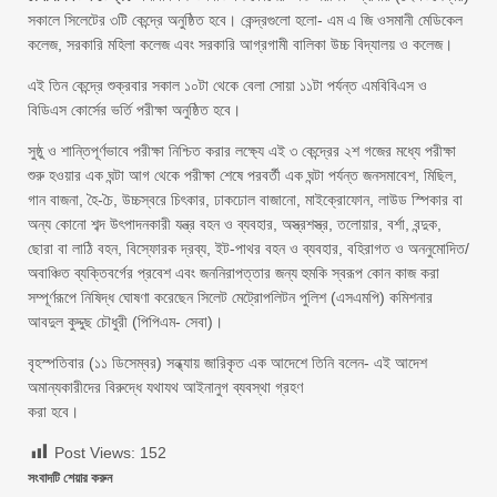
সকালে সিলেটের ৩টি কেন্দ্রে অনুষ্ঠিত হবে। কেন্দ্রগুলো হলো- এম এ জি ওসমানী মেডিকেল
কলেজ, সরকারি মহিলা কলেজ এবং সরকারি আগ্রগামী বালিকা উচ্চ বিদ্যালয় ও কলেজ।
এই তিন কেন্দ্রে শুক্রবার সকাল ১০টা থেকে বেলা সোয়া ১১টা পর্যন্ত এমবিবিএস ও
বিডিএস কোর্সের ভর্তি পরীক্ষা অনুষ্ঠিত হবে।
সুষ্ঠু ও শান্তিপূর্ণভাবে পরীক্ষা নিশ্চিত করার লক্ষ্যে এই ৩ কেন্দ্রের ২শ গজের মধ্যে পরীক্ষা
শুরু হওয়ার এক ঘন্টা আগ থেকে পরীক্ষা শেষে পরবর্তী এক ঘন্টা পর্যন্ত জনসমাবেশ, মিছিল,
গান বাজনা, হৈ-চৈ, উচ্চস্বরে চিৎকার, ঢাকঢোল বাজানো, মাইক্রোফোন, লাউড স্পিকার বা
অন্য কোনো শব্দ উৎপাদনকারী যন্ত্র বহন ও ব্যবহার, অস্ত্রশস্ত্র, তলোয়ার, বর্শা, বন্দুক,
ছোরা বা লাঠি বহন, বিস্ফোরক দ্রব্য, ইট-পাথর বহন ও ব্যবহার, বহিরাগত ও অননুমোদিত/
অবাঞ্চিত ব্যক্তিবর্গের প্রবেশ এবং জননিরাপত্তার জন্য হুমকি স্বরূপ কোন কাজ করা
সম্পূর্ণরূপে নিষিদ্ধ ঘোষণা করেছেন সিলেট মেট্রোপলিটন পুলিশ (এসএমপি) কমিশনার
আবদুল কুদ্দুছ চৌধুরী (পিপিএম- সেবা)।
বৃহস্পতিবার (১১ ডিসেম্বর) সন্ধ্যায় জারিকৃত এক আদেশে তিনি বলেন- এই আদেশ
অমান্যকারীদের বিরুদ্ধে যথাযথ আইনানুগ ব্যবস্থা গ্রহণ
করা হবে।
Post Views:
152
সংবাদটি শেয়ার করুন