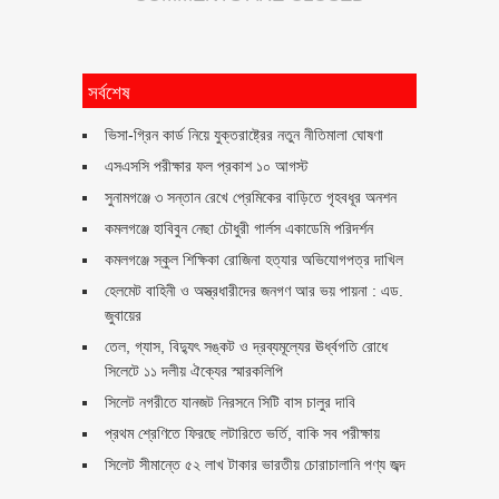
সর্বশেষ
ভিসা-গ্রিন কার্ড নিয়ে যুক্তরাষ্ট্রের নতুন নীতিমালা ঘোষণা
এসএসসি পরীক্ষার ফল প্রকাশ ১০ আগস্ট
সুনামগঞ্জে ৩ সন্তান রেখে প্রেমিকের বাড়িতে গৃহবধূর অনশন
কমলগঞ্জে হাবিবুন নেছা চৌধুরী গার্লস একাডেমি পরিদর্শন
কমলগঞ্জে স্কুল শিক্ষিকা রোজিনা হত্যার অভিযোগপত্র দাখিল
হেলমেট বাহিনী ও অস্ত্রধারীদের জনগণ আর ভয় পায়না : এড.
জুবায়ের
তেল, গ্যাস, বিদ্যুৎ সঙ্কট ও দ্রব্যমূল্যের ঊর্ধ্বগতি রোধে
সিলেটে ১১ দলীয় ঐক্যের স্মারকলিপি
সিলেট নগরীতে যানজট নিরসনে সিটি বাস চালুর দাবি
প্রথম শ্রেণিতে ফিরছে লটারিতে ভর্তি, বাকি সব পরীক্ষায়
সিলেট সীমান্তে ৫২ লাখ টাকার ভারতীয় চোরাচালানি পণ্য জব্দ