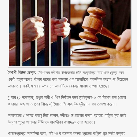
বৈশাখী নিউজ ডেস্ক:
হবিগঞ্জের নবীগঞ্জ উপজেলায় জমি-সংক্রান্ত বিরোধকে কেন্দ্র করে
একটি হত্যাকান্ডের ঘটনায় দায়ের করা মামলায় এক আসামিকে যাবজ্জীবন কারাদণ্ড দিয়েছেন
আদালত। একই মামলায় অপর ১০ আসামিকে বেকসুর খালাস দেওয়া হয়েছে।
বুধবার (৫ নভেম্বর) দুপুরে নারী ও শিশু নির্যাতন দমন ট্রাইবুনাল-৩ এর বিশেষ জজ (জেলা
ও দায়রা জজ আদালতের বিচারক) সৈয়দা মিনহাজ উম মুনীরা এ রায় ঘোষণা করেন।
আদালতের পেশকার ফজলু মিয়া জানান, নবীগঞ্জ উপজেলার কসবা গ্রামের বাসিন্দা মৃত মজই
উল্লার পুত্র আনকার উদ্দিনকে যাবজ্জীবন কারাদণ্ড দেয়া হয়েছে।
খালাসপ্রাপ্ত আসামিরা হলো, নবীগঞ্জ উপজেলার কসবা গ্রামের বাসিন্দা মৃত মজই উল্লার