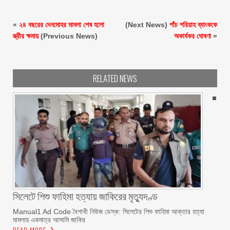
«
২৪ বছরের দেনমোহর মামলা শেষ হলো
(Next News)
পাঁচ শরিয়াহ ব্যাংককে
স্ত্রীর ক্ষমায়
(Previous News)
অকার্যকর ঘোষণা
»
RELATED NEWS
সিলেটে শিশু ফাহিমা হত্যায় জাকিরের মৃত্যুদণ্ড
Manual1 Ad Code বৈশাখী নিউজ ডেস্ক: সিলেটের শিশু ফাহিমা আক্তার হত্যা
মামলায় একমাত্র আসামি জাকির
READ MORE