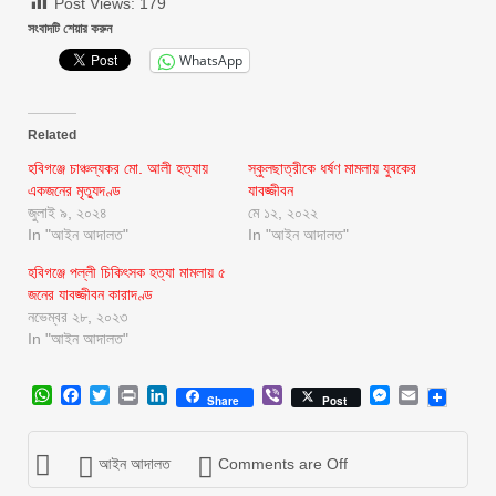
Post Views:
179
সংবাদটি শেয়ার করুন
WhatsApp
Related
হবিগঞ্জে চাঞ্চল্যকর মো. আলী হত্যায়
স্কুলছাত্রীকে ধর্ষণ মামলায় যুবকের
একজনের মৃত্যুদণ্ড
যাবজ্জীবন
জুলাই ৯, ২০২৪
মে ১২, ২০২২
In "আইন আদালত"
In "আইন আদালত"
হবিগঞ্জে পল্লী চিকিৎসক হত্যা মামলায় ৫
জনের যাবজ্জীবন কারাদণ্ড
নভেম্বর ২৮, ২০২৩
In "আইন আদালত"
WhatsApp
Facebook
Twitter
Print
LinkedIn
Viber
Messenger
Email
Share
Post
আইন আদালত
Comments are Off