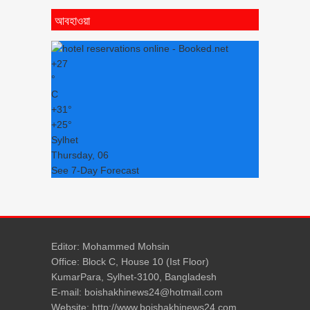
আবহাওয়া
+
27
°
C
+
31°
+
25°
Sylhet
Thursday, 06
See 7-Day Forecast
Editor: Mohammed Mohsin
Office: Block C, House 10 (Ist Floor)
KumarPara, Sylhet-3100, Bangladesh
E-mail: boishakhinews24@hotmail.com
Website: http://www.boishakhinews24.com