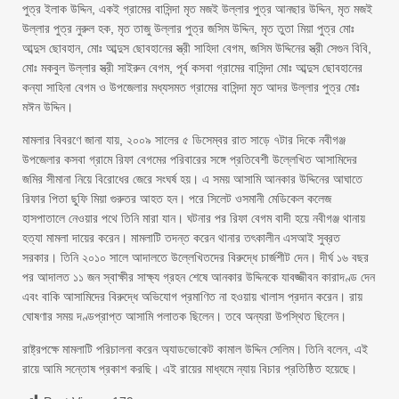
পুত্র ইলাক উদ্দিন, একই গ্রামের বাসিন্দা মৃত মজই উল্লার পুত্র আনছার উদ্দিন, মৃত মজই
উল্লার পুত্র নুরুল হক, মৃত তাজু উল্লার পুত্র জসিম উদ্দিন, মৃত তুতা মিয়া পুত্র মোঃ
আব্দুস ছোবহান, মোঃ আব্দুস ছোবহানের স্ত্রী সাহিদা বেগম, জসিম উদ্দিনের স্ত্রী সেগুন বিবি,
মোঃ মকবুল উল্লার স্ত্রী সাইরুন বেগম, পূর্ব কসবা গ্রামের বাসিন্দা মোঃ আব্দুস ছোবহানের
কন্যা সাহিনা বেগম ও উপজেলার মধ্যসমত গ্রামের বাসিন্দা মৃত আদর উল্লার পুত্র মোঃ
মঈন উদ্দিন।
মামলার বিবরণে জানা যায়, ২০০৯ সালের ৫ ডিসেম্বর রাত সাড়ে ৭টার দিকে নবীগঞ্জ
উপজেলার কসবা গ্রামে রিফা বেগমের পরিবারের সঙ্গে প্রতিবেশী উল্লেখিত আসামিদের
জমির সীমানা নিয়ে বিরোধের জেরে সংঘর্ষ হয়। এ সময় আসামি আনকার উদ্দিনের আঘাতে
রিফার পিতা ছুফি মিয়া গুরুতর আহত হন। পরে সিলেট ওসমানী মেডিকেল কলেজ
হাসপাতালে নেওয়ার পথে তিনি মারা যান। ঘটনার পর রিফা বেগম বাদী হয়ে নবীগঞ্জ থানায়
হত্যা মামলা দায়ের করেন। মামলাটি তদন্ত করেন থানার তৎকালীন এসআই সুব্রত
সরকার। তিনি ২০১০ সালে আদালতে উল্লেখিতদের বিরুদ্ধে চার্জশীট দেন। দীর্ঘ ১৬ বছর
পর আদালত ১১ জন স্বাক্ষীর সাক্ষ্য গ্রহন শেষে আনকার উদ্দিনকে যাবজ্জীবন কারাদণ্ড দেন
এবং বাকি আসামিদের বিরুদ্ধে অভিযোগ প্রমাণিত না হওয়ায় খালাস প্রদান করেন। রায়
ঘোষণার সময় দণ্ডপ্রাপ্ত আসামি পলাতক ছিলেন। তবে অন্যরা উপস্থিত ছিলেন।
রাষ্ট্রপক্ষে মামলাটি পরিচালনা করেন অ্যাডভোকেট কামাল উদ্দিন সেলিম। তিনি বলেন, এই
রায়ে আমি সন্তোষ প্রকাশ করছি। এই রায়ের মাধ্যমে ন্যায় বিচার প্রতিষ্ঠিত হয়েছে।