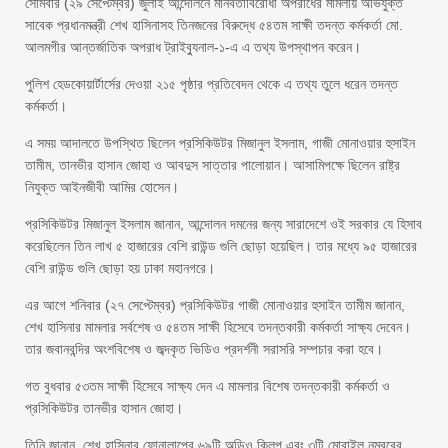
সোমবার (২৯ সেপ্টেম্বর) জুলাই আন্দোলনে মানবতাবিরোধী অপরাধের মামলায় অভিযুক্ত
সাবেক প্রধানমন্ত্রী শেখ হাসিনাসহ তিনজনের বিরুদ্ধে ৫৪তম সাক্ষী তদন্ত কর্মকর্তা মো.
আলমগীর আন্তর্জাতিক অপরাধ ট্রাইব্যুনাল-১-এ এ তথ্য উপস্থাপন করেন।
পুলিশ হেডকোয়ার্টার্সের দেওয়া ২১৫ পৃষ্ঠার প্রতিবেদন থেকে এ তথ্য তুলে ধরেন তদন্ত
কর্মকর্তা।
এ সময় আদালতে উপস্থিত ছিলেন প্রসিকিউটর মিজানুল ইসলাম, গাজী মোনাওয়ার হুসাইন
তামীম, তানভীর হাসান জোহা ও আবদুস সাত্তার পালোয়ান। আসামিপক্ষে ছিলেন রাষ্ট্র
নিযুক্ত আইনজীবী আমির হোসেন।
প্রসিকিউটর মিজানুল ইসলাম জানান, আন্দোলন দমনের জন্য সারাদেশে ওই সরকার যে হিসাব
করেছিলেন তিন লাখ ৫ হাজারের বেশি রাউন্ড গুলি ছোড়া হয়েছিল। তার মধ্যে ৯৫ হাজারের
বেশি রাউন্ড গুলি ছোড়া হয় ঢাকা মহানগরে।
এর আগে শনিবার (২৭ সেপ্টেম্বর) প্রসিকিউটর গাজী মোনাওয়ার হুসাইন তামীম জানান,
শেখ হাসিনার মামলার সর্বশেষ ও ৫৪তম সাক্ষী হিসেবে তদন্তকারী কর্মকর্তা সাক্ষ্য দেবেন।
তার জবানবন্দির অংশবিশেষ ও জব্দকৃত ভিডিও প্রদর্শনী সরাসরি সম্পচার করা হবে।
গত বুধবার ৫৩তম সাক্ষী হিসেবে সাক্ষ্য দেন এ মামলার বিশেষ তদন্তকারী কর্মকর্তা ও
প্রসিকিউটর তানভীর হাসান জোহা।
তিনি জানান, শেখ হাসিনার ফোনালাপের ৬৯টি অডিও ক্লিপ এবং ৩টি মোবাইল নম্বরের