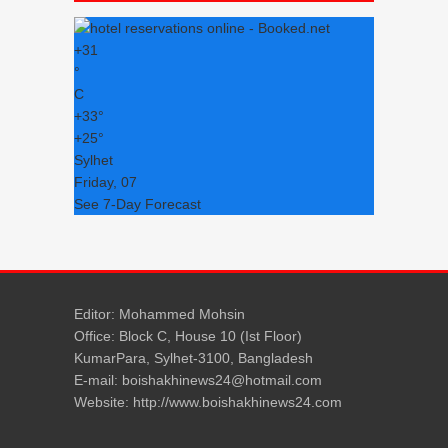
+
31
°
C
+
33°
+
25°
Sylhet
Friday, 07
See 7-Day Forecast
Editor: Mohammed Mohsin
Office: Block C, House 10 (Ist Floor)
KumarPara, Sylhet-3100, Bangladesh
E-mail: boishakhinews24@hotmail.com
Website: http://www.boishakhinews24.com