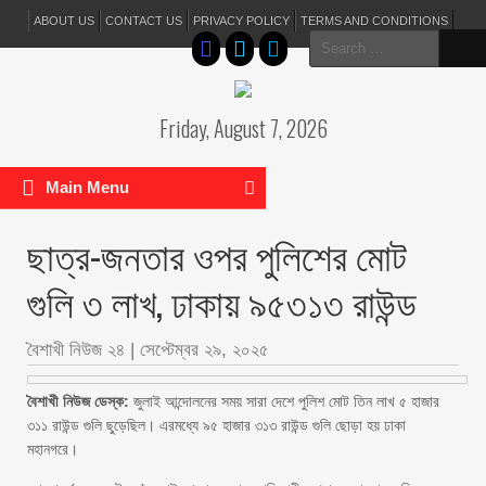
ABOUT US
CONTACT US
PRIVACY POLICY
TERMS AND CONDITIONS
Search
for:
Friday, August 7, 2026
Main Menu
ছাত্র-জনতার ওপর পুলিশের মোট
গুলি ৩ লাখ, ঢাকায় ৯৫৩১৩ রাউন্ড
বৈশাখী নিউজ ২৪
|
সেপ্টেম্বর ২৯, ২০২৫
বৈশাখী নিউজ ডেস্ক:
জুলাই আন্দোলনের সময় সারা দেশে পুলিশ মোট তিন লাখ ৫ হাজার
৩১১ রাউন্ড গুলি ছুড়েছিল। এরমধ্যে ৯৫ হাজার ৩১৩ রাউন্ড গুলি ছোড়া হয় ঢাকা
মহানগরে।