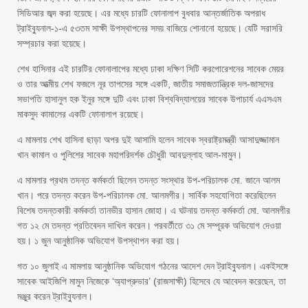
সিডিআর জব্দ করা হয়েছে। এর মধ্যে চারটি ফোনালাপ বুধবার আন্তর্জাতিক অপরাধ
ট্রাইব্যুনাল-১-এ ৫৩তম সাক্ষী উপস্থাপনের সময় বাজিয়ে শোনানো হয়েছে। যেটি সরাসরি
সম্প্রচার করা হয়েছে।
শেখ হাসিনার এই চারটির ফোনালাপের মধ্যে ঢাকা দক্ষিণ সিটি করপোরেশনের সাবেক মেয়র
ও তার আত্মীয় শেখ ফজলে নূর তাপসের সঙ্গে একটি, জাতীয় সমাজতান্ত্রিক দল-জাসদের
সভাপতি হাসানুল হক ইনুর সঙ্গে দুটি এবং ঢাকা বিশ্ববিদ্যালয়ের সাবেক উপাচার্য এএসএম
মাকসুদ কামালের একটি ফোনালাপ রয়েছে।
এ মামলায় শেখ হাসিনা ছাড়া অপর দুই আসামি হলেন সাবেক স্বরাষ্ট্রমন্ত্রী আসাদুজ্জামান
খান কামাল ও পুলিশের সাবেক মহাপরিদর্শক চৌধুরী আবদুল্লাহ আল-মামুন।
এ মামলার প্রথম তদন্ত কর্মকর্তা ছিলেন তদন্ত সংস্থার উপ-পরিচালক মো. জানে আলম
খান। পরে তদন্ত করেন উপ-পরিচালক মো. আলমগীর। সার্বিক সহযোগিতা করেছিলেন
বিশেষ তদন্তকারী কর্মকর্তা তানভীর হাসান জোহা। এ ঘটনায় তদন্ত কর্মকর্তা মো. আলমগীর
গত ১২ মে তদন্ত প্রতিবেদন দাখিল করেন। পরবর্তীতে ৩১ মে সম্পূরক অভিযোগ দেওয়া
হয়। ১ জুন আনুষ্ঠানিক অভিযোগ উপস্থাপন করা হয়।
গত ১০ জুলাই এ মামলায় আনুষ্ঠানিক অভিযোগ গঠনের আদেশ দেন ট্রাইব্যুনাল। একইসঙ্গে
সাবেক আইজিপি মামুন নিজেকে ‘অ্যাপ্রুভার’ (রাজসাক্ষী) হিসেবে যে আবেদন করেছেন, তা
মঞ্জুর করেন ট্রাইব্যুনাল।