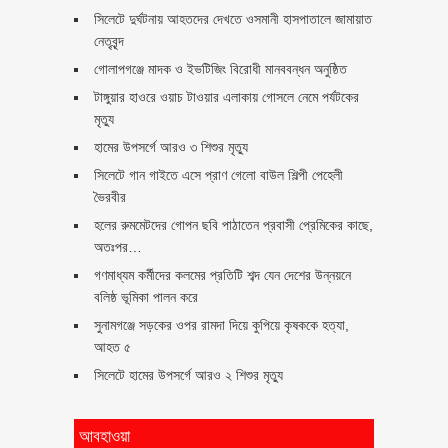
সিলেটে দুর্ঘটনায় আহতদের দেখতে ওসমানী হাসপাতালে জামায়াত
নেতৃবৃন্দ
গোলাপগঞ্জে মাদক ও ইভটিজিং বিরোধী মানববন্ধন অনুষ্ঠিত
টাঙ্গুয়ার হাওরে ওয়াচ টাওয়ার এলাকায় গোসলে নেমে পর্যটকের
মৃত্যু
হামের উপসর্গে আরও ৩ শিশুর মৃত্যু
সিলেটে গান গাইতে এসে প্রাণ গেলো বাউল শিল্পী পেহেলী
ভৈরবীর
হলের রুমমেটদের গোপন ছবি পাঠাতেন প্রবাসী প্রেমিকের কাছে,
অতঃপর…
গণমাধ্যম কর্মীদের কলমের প্রতিটি শব্দ যেন দেশের উন্নয়নে
বলিষ্ঠ ভূমিকা পালন করে
সুনামগঞ্জে সড়কের ওপর রামদা দিয়ে কুপিয়ে কৃষককে হত্যা,
আহত ৫
সিলেটে হামের উপসর্গে আরও ২ শিশুর মৃত্যু
আবহাওয়া