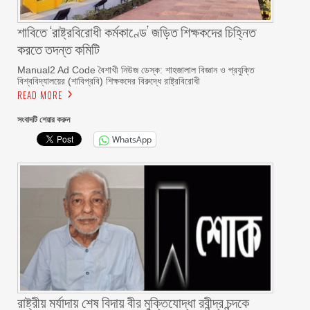
শাবিতে ‘রাষ্ট্রবিরোধী কর্মকাণ্ডে’ জড়িত শিক্ষকদের চিহ্নিত
করতে তদন্ত কমিটি
Manual2 Ad Code বৈশাখী নিউজ ডেস্ক: শাহজালাল বিজ্ঞান ও প্রযুক্তি
বিশ্ববিদ্যালয়ের (শাবিপ্রবি) শিক্ষকদের বিরুদ্ধে রাষ্ট্রবিরোধী
READ MORE
সংবাদটি শেয়ার করুন
WhatsApp
রাষ্ট্রীয় মর্যাদায় শেষ বিদায় বীর মুক্তিযোদ্ধা রবীন্দ্র চন্দকে