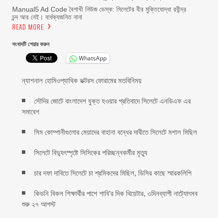
Manual5 Ad Code বৈশাখী নিউজ ডেস্ক: সিলেটের বীর মুক্তিযোদ্ধা রবীন্দ্র
চন্দ আর নেই। বার্ধক্যজনিত নানা
READ MORE
সংবাদটি শেয়ার করুন
WhatsApp
ন্যাশনাল হোমিওপ্যাথিক ডক্টরস ফোরামের মতবিনিময়
সৌদির জোটে বাংলাদেশ যুক্ত হওয়ার প্রতিবাদে সিলেটে এনডিএফ এর
সমাবেশ
সিম কোম্পানীগুলোর মেয়াদের বাহানা বন্ধের দাবীতে সিলেটে মশাল মিছিল
সিলেটে বিদ্যুৎস্পৃষ্টে সিসিকের পরিচ্ছন্নকর্মীর মৃত্যু
চার দফা দাবিতে সিলেটে চা শ্রমিকদের মিছিল, ডিসির কাছে স্মারকলিপি
কিডনি বিকল শিক্ষার্থীর পাশে শাবি’র দিক থিয়েটার, ৩দিনব্যাপী নাট্যোৎসব
শুরু ২৭ আগস্ট