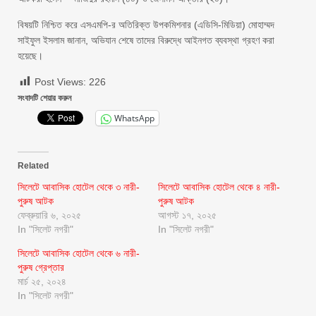
বিষয়টি নিশ্চিত করে এসএমপি-র অতিরিক্ত উপকমিশনার (এডিসি-মিডিয়া) মোহাম্মদ
সাইফুল ইসলাম জানান, অভিযান শেষে তাদের বিরুদ্ধে আইনগত ব্যবস্থা গ্রহণ করা
হয়েছে।
Post Views:
226
সংবাদটি শেয়ার করুন
WhatsApp
Related
সিলেটে আবাসিক হোটেল থেকে ৩ নারী-
সিলেটে আবাসিক হোটেল থেকে ৪ নারী-
পুরুষ আটক
পুরুষ আটক
ফেব্রুয়ারি ৬, ২০২৫
আগস্ট ১৭, ২০২৫
In "সিলেট নগরী"
In "সিলেট নগরী"
সিলেটে আবাসিক হোটেল থেকে ৬ নারী-
পুরুষ গ্রেপ্তার
মার্চ ২৫, ২০২৪
In "সিলেট নগরী"