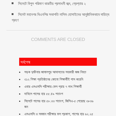
সিলেটে বিপুল পরিমাণ ভারতীয় প্রসাধনী জব্দ, গ্রেপ্তার ২
সিলেট মহানগর বিএনপির সভাপতি নাসিম হোসাইনের আনুষ্ঠানিকভাবে দায়িত্ব
গ্রহণ
COMMENTS ARE CLOSED
সর্বশেষ
সড়ক দুর্ঘটনায় জামালপুর আদালতের সহকারী জজ নিহত
৩১২ শিক্ষা প্রতিষ্ঠানের কোনো শিক্ষার্থীই পাস করেনি
এবার এসএসসি পরীক্ষায় ফেল প্রায় ৭ লাখ শিক্ষার্থী
দাখিলে পাসের হার ৫৫.৪৯ শতাংশ
সিলেটে পাসের হার ৫৮.৩৩ শতাংশ, জিপিএ-৫ পেয়েছে ৩৮৩৬
জন
এসএসসি ও সমমান পরীক্ষার ফল প্রকাশ, পাশের হার ৬২.২৫