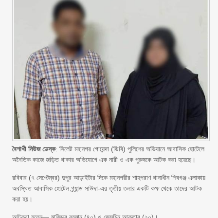
বৈশাখী নিউজ ডেস্ক
: সিলেট মহানগর গোয়েন্দা (ডিবি) পুলিশের অভিযানে আবাসিক হোটেলে
অনৈতিক কাজে জড়িত থাকার অভিযোগে এক নারী ও এক পুরুষকে আটক করা হয়েছে।
রবিবার (৭ সেপ্টেম্বর) দুপুর আড়াইটার দিকে মহানগরীর শাহপরাণ থানাধীন শিবগঞ্জ এলাকায়
অবস্থিত আবাসিক হোটেল গ্র্যান্ড সাউদা-এর তৃতীয় তলার একটি কক্ষ থেকে তাদের আটক
করা হয়।
আটকরা হলেন— মাজিদুর রহমান (৪০) ও জেসমিন আক্তার (২০)।