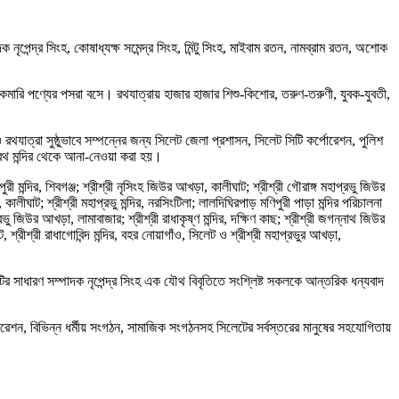
ন্দ্র সিংহ, কোষাধ্যক্ষ সমেন্দ্র সিংহ, মিন্টু সিংহ, মাইবাম রতন, নামব্রাম রতন, অশোক
রকমারি পণ্যের পসরা বসে। রথযাত্রায় হাজার হাজার শিশু-কিশোর, তরুণ-তরুণী, যুবক-যুবতী,
যাত্রা সুষ্ঠুভাবে সম্পন্নের জন্য সিলেট জেলা প্রশাসন, সিলেট সিটি কর্পোরেশন, পুলিশ
ি রথ মন্দির থেকে আনা-নেওয়া করা হয়।
মন্দির, শিবগঞ্জ; শ্রীশ্রী নৃসিংহ জিউর আখড়া, কালীঘাট; শ্রীশ্রী গৌরাঙ্গ মহাপ্রভু জিউর
ালীঘাট; শ্রীশ্রী মহাপ্রভু মন্দির, নরসিংটিলা; লালদিঘিরপাড় মণিপুরী পাড়া মন্দির পরিচালনা
ভু জিউর আখড়া, লামাবাজার; শ্রীশ্রী রাধাকৃষ্ণ মন্দির, দক্ষিণ কাছ; শ্রীশ্রী জগন্নাথ জিউর
, শ্রীশ্রী রাধাগোবিন্দ মন্দির, বহর নোয়াগাঁও, সিলেট ও শ্রীশ্রী মহাপ্রভুর আখড়া,
র সাধারণ সম্পাদক নৃপেন্দ্র সিংহ এক যৌথ বিবৃতিতে সংশ্লিষ্ট সকলকে আন্তরিক ধন্যবাদ
োরেশন, বিভিন্ন ধর্মীয় সংগঠন, সামাজিক সংগঠনসহ সিলেটের সর্বস্তরের মানুষের সহযোগিতায়