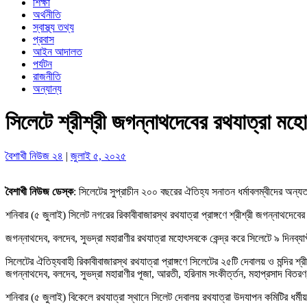
শিক্ষা
অর্থনীতি
স্বাস্থ্য তথ্য
প্রবাস
আইন আদালত
পর্যটন
রাজনীতি
অন্যান্য
সিলেটে শ্রীশ্রী জগন্নাথদেবের রথযাত্রা ম
বৈশাখী নিউজ ২৪
|
জুলাই ৫, ২০২৫
বৈশাখী নিউজ ডেস্ক
: সিলেটের সুপ্রাচীন ২০০ বছরের ঐতিহ্য সনাতন ধর্মাবলম্বীদের অন্
শনিবার (৫ জুলাই) সিলেট নগরের রিকাবীবাজারস্থ রথযাত্রা প্রাঙ্গণে শ্রীশ্রী জগন্নাথ
জগন্নাথদেব, বলদেব, সুভদ্রা মহারাণীর রথযাত্রা মহোৎসবকে কেন্দ্র করে সিলেটে ৯ দিনব্
সিলেটের ঐতিহ্যবাহী রিকাবীবাজারস্থ রথযাত্রা প্রাঙ্গণে সিলেটের ২৫টি দেবালয় ও মন্দির শ
জগন্নাথদেব, বলদেব, সুভদ্রা মহারাণীর পূজা, আরতী, হরিনাম সংকীর্ত্তন, মহাপ্রসাদ বিতর
শনিবার (৫ জুলাই) বিকেলে রথযাত্রা স্থানে সিলেট দেবালয় রথযাত্রা উদযাপন কমিটির ধর্মী