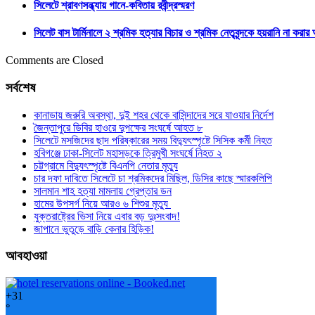
সিলেটে শ্রাবণসন্ধ্যায় গানে-কবিতায় রবীন্দ্রস্মরণ
সিলেট বাস টার্মিনালে ২ শ্রমিক হত্যার বিচার ও শ্রমিক নেতৃবৃন্দকে হয়রানি না করা
Comments are Closed
সর্বশেষ
কানাডায় জরুরি অবস্থা, দুই শহর থেকে বাসিন্দাদের সরে যাওয়ার নির্দেশ
জৈন্তাপুরে ডিবির হাওরে দুপক্ষের সংঘর্ষে আহত ৮
সিলেটে মসজিদের ছাদ পরিষ্কারের সময় বিদ্যুৎস্পৃষ্টে সিসিক কর্মী নিহত
হবিগঞ্জে ঢাকা-সিলেট মহাসড়কে ত্রিমুখী সংঘর্ষে নিহত ২
চট্টগ্রামে বিদ্যুৎস্পৃষ্টে বিএনপি নেতার মৃত্যু
চার দফা দাবিতে সিলেটে চা শ্রমিকদের মিছিল, ডিসির কাছে স্মারকলিপি
সালমান শাহ হত্যা মামলায় গ্রেপ্তার ডন
হামের উপসর্গ নিয়ে আরও ৬ শিশুর মৃত্যু
যুক্তরাষ্ট্রের ভিসা নিয়ে এবার বড় দুঃসংবাদ!
জাপানে ভুতুড়ে বাড়ি কেনার হিড়িক!
আবহাওয়া
+
31
°