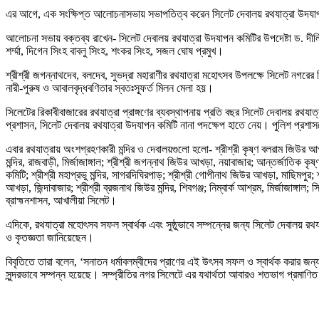
এর আগে, এক সংক্ষিপ্ত আলোচনাসভায় সভাপতিত্ব করেন সিলেট দেবালয় রথযাত্রা উদযাপ
আলোচনা সভায় বক্তব্য রাখেন- সিলেট দেবালয় রথযাত্রা উদযাপন কমিটির উপদেষ্টা ড. দীলিপ 
শর্ম্মা, দিগেন সিংহ বাবলু সিংহ, শংকর সিংহ, সজল ঘোষ প্রমুখ।
শ্রীশ্রী জগন্নাথদেব, বলদেব, সুভদ্রা মহারাণীর রথযাত্রা মহোৎসব উপলক্ষে সিলেট নগরের 
নারী-পুরুষ ও আবালবৃদ্ধবণিতার স্বতঃস্ফূর্ত মিলন মেলা হয়।
সিলেটের রিকাবীবাজারের রথযাত্রা প্রাঙ্গণের ব্যবস্থাপনায় প্রতি বছর সিলেট দেবালয় রথযা
প্রশাসন, সিলেট দেবালয় রথযাত্রা উদযাপন কমিটি নানা পদক্ষেপ হাতে নেয়। পুলিশ প্রশাসন
এবার রথযাত্রায় অংশগ্রহণকারী মন্দির ও দেবালয়গুলো হলো- শ্রীশ্রী কৃষ্ণ বলরাম জিউর আখড়া,
মন্দির, রাজবাড়ী, মির্জাজাঙ্গাল; শ্রীশ্রী জগন্নাথ জিউর আখড়া, নয়াবাজার; আন্তর্জাতিক কৃষ্
কমিটি; শ্রীশ্রী মহাপ্রভু মন্দির, সাগরদিঘিরপাড়; শ্রীশ্রী গোপীনাথ জিউর আখড়া, মাছিমপুর; শ
আখড়া, জিন্দাবাজার; শ্রীশ্রী ব্রজনাথ জিউর মন্দির, শিবগঞ্জ; নিম্বার্ক আশ্রম, মির্জাজাঙ্গা
ব্রাহ্মনশাসন, আখালীয়া সিলেট।
এদিকে, রথযাত্রা মহোৎসব সফল স্বার্থক এবং সুষ্ঠুভাবে সম্পন্নের জন্য সিলেট দেবালয় র
ও কৃতজ্ঞতা জানিয়েছেন।
বিবৃতিতে তারা বলেন, ‘সনাতন ধর্মাবলম্বীদের প্রাণের এই উৎসব সফল ও স্বার্থক করার জন্
সুন্দরভাবে সম্পন্ন হয়েছে। সম্প্রীতির নগর সিলেটে এর যথার্থতা আবারও শতভাগ প্রমাণি