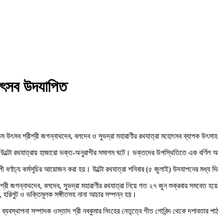
হোৎসব উদযাপিত
যতম উৎসব শ্রীশ্রী জগন্নাথদেব, বলদেব ও সুভদ্রা মহারাণীর রথযাত্রা মহোৎসব ব্যাপক উৎস
দেবের উল্টো রথযাত্রায় হাজারো ভক্ত-অনুরাগীর সমাগম ঘটে। ভক্তদের উপস্থিতিতে এক বর্ণিল
যাপী বর্ণাঢ্য কর্মসূচির আয়োজন করা হয়। উল্টো রথযাত্রা শনিবার (৫ জুলাই) উদযাপনের মধ্য
্রীশ্রী জগন্নাথদেব, বলদেব, সুভদ্রা মহারাণীর রথযাত্রা নিয়ে গত ২৭ জুন শুক্রবার সমবেত হয়
ণ, হরিলুট ও ভক্তিমূলক সঙ্গীতসহ নানা আচার সম্পন্ন হয়।
য় ব্যবস্থাপনা সম্পাদক ওস্তাদ শ্রী নবকুমার সিংহের নেতৃত্বে গীত গোবিন্দ থেকে দশাবতার 