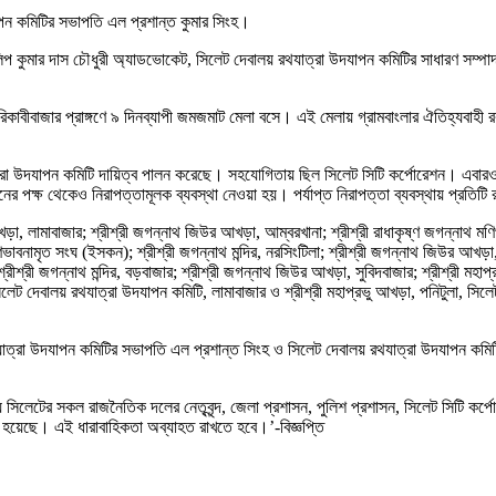
ন কমিটির সভাপতি এল প্রশান্ত কুমার সিংহ।
কুমার দাস চৌধুরী অ্যাডভোকেট, সিলেট দেবালয় রথযাত্রা উদযাপন কমিটির সাধারণ সম্পাদক নৃপে
রিকাবীবাজার প্রাঙ্গণে ৯ দিনব্যাপী জমজমাট মেলা বসে। এই মেলায় গ্রামবাংলার ঐতিহ্যবাহী 
ত্রা উদযাপন কমিটি দায়িত্ব পালন করেছে। সহযোগিতায় ছিল সিলেট সিটি কর্পোরেশন। এবারও রথ
ের পক্ষ থেকেও নিরাপত্তামূলক ব্যবস্থা নেওয়া হয়। পর্যাপ্ত নিরাপত্তা ব্যবস্থায় প্রতিট
 লামাবাজার; শ্রীশ্রী জগন্নাথ জিউর আখড়া, আম্বরখানা; শ্রীশ্রী রাধাকৃষ্ণ জগন্নাথ মণিপুরী 
ণভাবনামৃত সংঘ (ইসকন); শ্রীশ্রী জগন্নাথ মন্দির, নরসিংটিলা; শ্রীশ্রী জগন্নাথ জিউর আখড়া, ক
্রীশ্রী জগন্নাথ মন্দির, বড়বাজার; শ্রীশ্রী জগন্নাথ জিউর আখড়া, সুবিদবাজার; শ্রীশ্রী মহাপ্র
ল; সিলেট দেবালয় রথযাত্রা উদযাপন কমিটি, লামাবাজার ও শ্রীশ্রী মহাপ্রভু আখড়া, পনিটুলা, সিলেট
থযাত্রা উদযাপন কমিটির সভাপতি এল প্রশান্ত সিংহ ও সিলেট দেবালয় রথযাত্রা উদযাপন কমিটি
য সিলেটের সকল রাজনৈতিক দলের নেতৃবৃন্দ, জেলা প্রশাসন, পুলিশ প্রশাসন, সিলেট সিটি কর্প
ত হয়েছে। এই ধারাবাহিকতা অব্যাহত রাখতে হবে।’-বিজ্ঞপ্তি