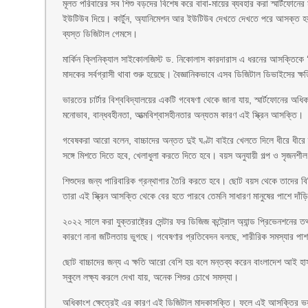
মূলত পরিবারের সব শিশু বড়দের বিশেষ করে বাবা-মায়ের ব্যবহার করা স্মার্টফোনের মা
ইউটিউব দিয়ে। কার্টুন, অ্যানিমেশন আর ইউটিউব দেখতে দেখতে পরে আসক্ত হয় 
ব্যস্ত ডিজিটাল গেমসে।
মার্কিন ক্লিনিক্যাল সাইকোলজিস্ট ড. নিকোলাস কারদারাস এ ধরনের আসক্তি
মাদকের সর্বগ্রাসী থাবা শুরু হয়েছে। বৈজ্ঞানিকভাবে এসব ডিজিটাল ডিভাইসের ক্ষ
ভারতের চার্টার বিশ্ববিদ্যালয়ের একটি গবেষণা থেকে জানা যায়, স্মার্টফোনের অধি
মনোভাব, বান্ধবহীনতা, আত্মবিশ্বাসহীনতার অন্যতম কারণ এই স্ক্রিন আসক্তি।
গবেষকরা আরো বলেন, বাচ্চাদের অন্তত দুই ঘণ্টা বাইরে খেলতে দিলে ধীরে ধীরে
সঙ্গে মিশতে দিতে হবে, খেলাধুলা করতে দিতে হবে। বয়স অনুযায়ী গল্প ও সৃজন
শিশুদের জন্য পারিবারিক গ্রন্থাগার তৈরি করতে হবে। ছোট বয়স থেকে তাদের বি
তারা এই স্ক্রিন আসক্তি থেকে বের হতে পারবে তেমনি সাধারণ মানুষের পাশে দাঁড়
২০২২ সালে করা যুক্তরাষ্ট্রের সেন্টার ফর ডিজিজ কন্ট্রোল অ্যান্ড প্রিভেনশন
কারণে নানা জটিলতায় ভুগছে। গবেষণার প্রতিবেদন বলছে, শারীরিক সমস্যার পাশ
ছোট বাচ্চাদের জন্য এ ক্ষতি আরো বেশি হয় বলে মন্তব্য করেন বাংলাদেশ আই হাস
স্কুলে লক্ষ্য করলে দেখা যায়, অনেক শিশুর চোখে সমস্যা।
অধিকাংশ ক্ষেত্রেই এর কারণ এই ডিজিটাল মাদকাসক্তি। ফলে এই আসক্তির ভয়াব