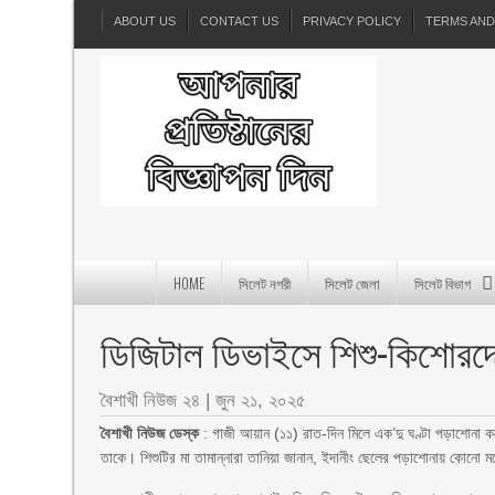
ABOUT US
CONTACT US
PRIVACY POLICY
TERMS AND
HOME
সিলেট নগরী
সিলেট জেলা
সিলেট বিভাগ
ডিজিটাল ডিভাইসে শিশু-কিশোরদে
বৈশাখী নিউজ ২৪
|
জুন ২১, ২০২৫
বৈশাখী নিউজ ডেস্ক
: গাজী আয়ান (১১) রাত-দিন মিলে এক’দু ঘণ্টা পড়াশোনা
তাকে। শিশুটির মা তামান্নারা তানিয়া জানান, ইদানীং ছেলের পড়াশোনায় কোনো