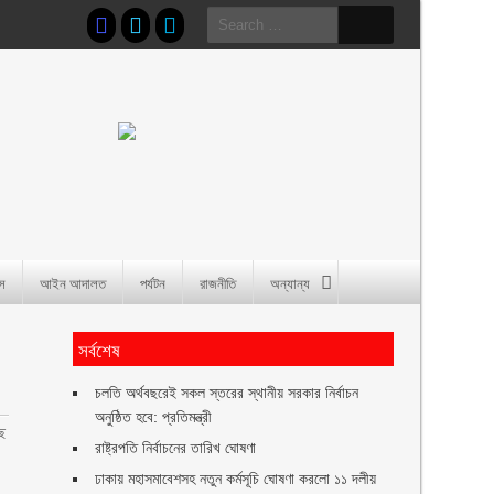
Search
for:
াস
আইন আদালত
পর্যটন
রাজনীতি
অন্যান্য
সর্বশেষ
চলতি অর্থবছরেই সকল স্তরের স্থানীয় সরকার নির্বাচন
অনুষ্ঠিত হবে: প্রতিমন্ত্রী
ে
রাষ্ট্রপতি নির্বাচনের তারিখ ঘোষণা
ঢাকায় মহাসমাবেশসহ নতুন কর্মসূচি ঘোষণা করলো ১১ দলীয়