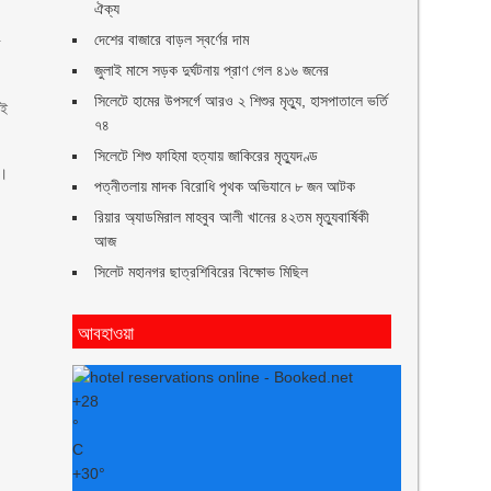
ঐক্য
দেশের বাজারে বাড়ল স্বর্ণের দাম
র
জুলাই মাসে সড়ক দুর্ঘটনায় প্রাণ গেল ৪১৬ জনের
সিলেটে হামের উপসর্গে আরও ২ শিশুর মৃত্যু, হাসপাতালে ভর্তি
েই
৭৪
সিলেটে শিশু ফাহিমা হত্যায় জাকিরের মৃত্যুদণ্ড
ে।
পত্নীতলায় মাদক বিরোধি পৃথক অভিযানে ৮ জন আটক
রিয়ার অ্যাডমিরাল মাহবুব আলী খানের ৪২তম মৃত্যুবার্ষিকী
আজ
সিলেট মহানগর ছাত্রশিবিরের বিক্ষোভ মিছিল
আবহাওয়া
+
28
°
C
+
30°