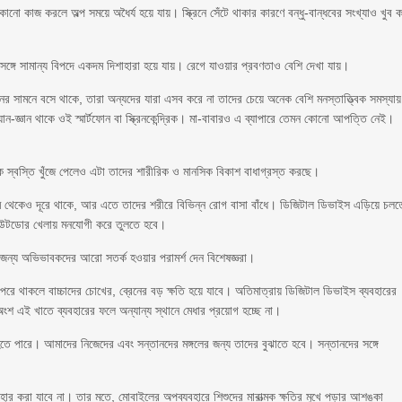
কোনো কাজ করলে অল্প সময়ে অধৈর্য হয়ে যায়। স্ক্রিনে সেঁটে থাকার কারণে বন্ধু-বান্ধবের সংখ্যাও খুব 
ঙ্গে সামান্য বিপদে একদম দিশাহারা হয়ে যায়। রেগে যাওয়ার প্রবণতাও বেশি দেখা যায়।
রিনের সামনে বসে থাকে, তারা অন্যদের যারা এসব করে না তাদের চেয়ে অনেক বেশি মনস্তাত্ত্বিক সমস্যায়
জ্ঞান থাকে ওই স্মার্টফোন বা স্ক্রিনকেন্দ্রিক। মা-বাবারও এ ব্যাপারে তেমন কোনো আপত্তি নেই।
ক স্বস্তি খুঁজে পেলেও এটা তাদের শারীরিক ও মানসিক বিকাশ বাধাগ্রস্ত করছে।
্রম থেকেও দূরে থাকে, আর এতে তাদের শরীরে বিভিন্ন রোগ বাসা বাঁধে। ডিজিটাল ডিভাইস এড়িয়ে চলত
 আউটডোর খেলায় মনযোগী করে তুলতে হবে।
জন্য অভিভাবকদের আরো সতর্ক হওয়ার পরামর্শ দেন বিশেষজ্ঞরা।
রে থাকলে বাচ্চাদের চোখের, ব্রেনের বড় ক্ষতি হয়ে যাবে। অতিমাত্রায় ডিজিটাল ডিভাইস ব্যবহারের
শ এই খাতে ব্যবহারের ফলে অন্যান্য স্থানে মেধার প্রয়োগ হচ্ছে না।
টি হতে পারে। আমাদের নিজেদের এবং সন্তানদের মঙ্গলের জন্য তাদের বুঝাতে হবে। সন্তানদের সঙ্গে
র করা যাবে না। তার মতে, মোবাইলের অপব্যবহারে শিশুদের মারাত্মক ক্ষতির মুখে পড়ার আশঙ্কা