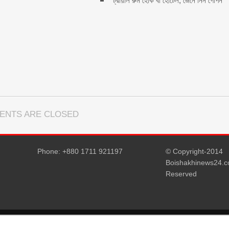
ট্রায়াল রুম হোক বা হোটেল, জেনে নিন গোপন
ENTS ARE CLOSED
Phone: +880 1711 921197
© Copyright-2014
Boishakhinews24.co
Reserved
D5 Creation
| Powered by:
WordPress