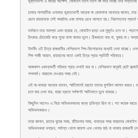
ভুক্তভোগী এ মায়ের আক্ষেপ, মোবাইল তিলে তিলে নষ্ট করে দিচ্ছে তার সন্তানের
ঢাকার লালমাটিয়া এলাকার ভুক্তভোগী আরেক মা রোকসানা আখতার জানান, তার মেয়
ছেলে রায়হানকে সেই সময়টায় একা বাসায় রেখে আসতে হয়। নিরাপত্তার স্বার্থে
বর্তমানে তার অবস্থা এমন হয়েছে যে, মোবাইল ছাড়া এক মুহূর্তও চলে না। পড়া
চিৎকার চেঁচামেচি করে পুরো বাসা মাথায় তুলে। ঠিকমতো খায় না, ঘুমায় না। অ
ইদানীং এই চিত্র রাজধানীর বেশিরভাগ শিশু-কিশোরদের মধ্যেই দেখা যাচ্ছে। এ
শিশু গাজী আয়ান, রায়হানের মতো একই চিত্র প্রায় প্রতিটি পরিবারে।
আজকাল একান্নবর্তী পরিবার প্রায় দেখাই যায় না। বেশিরভাগ মানুষই ছোট ফ্ল্যাট
গলদঘর্ম। বাচ্চাকে দেওয়ার সময় নেই।
এই মা-বাবারা অনেকে ভাবেন, স্মার্টফোনই হয়তো তাদের মুশকিল আসান করবে। ব
চলে যায় দেখা যায়, বাচ্চা হয়তো সর্বক্ষণই স্মার্টফোনে ডুবে থাকছে।
কিছুদিন আগেও এ নিয়ে অভিভাবকদের মধ্যে দুশ্চিন্তা ছিল না। গত কয়েক বছরে
অভিভাবকরাও।
তারা জানান, রাতের ঘুমের সময়, হাঁটাচলার সময়, খাবারের সময় বাচ্চাদের মোবাইল
অভিভাবকরা বলছেন, পর্যাপ্ত খোলা জায়গা এবং খেলার মাঠ না থাকায় রাজধানী 