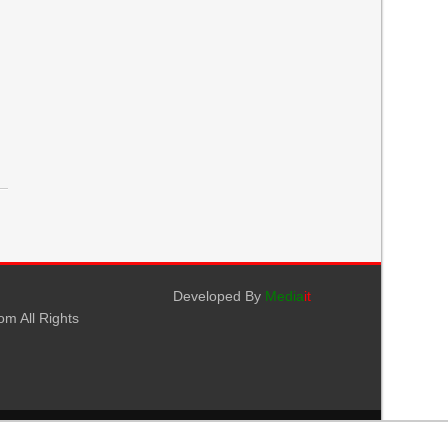
Developed By
Media
it
m All Rights