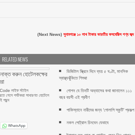
(Next News)
সুনামগঞ্জে ১০ লাখ টাকার ভারতীয় কসমেটিক্স পণ্য জব্দ
RELATED NEWS
ডিজিটাল স্ক্রিনে দিনে ব্যয় ৫ ঘণ্টা, মানসিক
নাক্ত করুন হোটেলকক্ষের
স্বাস্থ্যঝুঁকিতে শিশুরা
রা
ode লাইফ স্টাইল
গোপন যে তিনটি অভ্যাসের কথা জানালেন ১১১
রতে গেলে পর্যটকরা সাধারণত হোটেলে
বছর বয়সী এই প্রবীণ
ই পছন্দ
পাকিস্তানে নারীদের জন্য ‘গোলাপি স্কুটি’ প্রকল্প
নকল পেট্রোল চিনবেন যেভাবে
WhatsApp