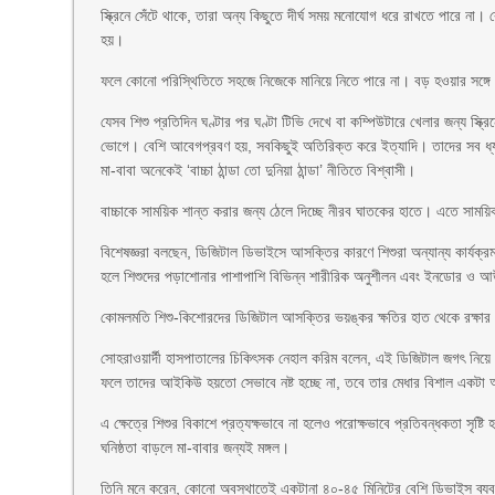
স্ক্রিনে সেঁটে থাকে, তারা অন্য কিছুতে দীর্ঘ সময় মনোযোগ ধরে রাখতে পারে না। 
হয়।
ফলে কোনো পরিস্থিতিতে সহজে নিজেকে মানিয়ে নিতে পারে না। বড় হওয়ার সঙ্গে স
যেসব শিশু প্রতিদিন ঘণ্টার পর ঘণ্টা টিভি দেখে বা কম্পিউটারে খেলার জন্য স্ক্
ভোগে। বেশি আবেগপ্রবণ হয়, সবকিছুই অতিরিক্ত করে ইত্যাদি। তাদের সব ধ্যান-
মা-বাবা অনেকেই ‘বাচ্চা ঠান্ডা তো দুনিয়া ঠান্ডা’ নীতিতে বিশ্বাসী।
বাচ্চাকে সাময়িক শান্ত করার জন্য ঠেলে দিচ্ছে নীরব ঘাতকের হাতে। এতে সাময়ি
বিশেষজ্ঞরা বলছেন, ডিজিটাল ডিভাইসে আসক্তির কারণে শিশুরা অন্যান্য কার্যক
হলে শিশুদের পড়াশোনার পাশাপাশি বিভিন্ন শারীরিক অনুশীলন এবং ইনডোর ও
কোমলমতি শিশু-কিশোরদের ডিজিটাল আসক্তির ভয়ঙ্কর ক্ষতির হাত থেকে রক্ষার 
সোহরাওয়ার্দী হাসপাতালের চিকিৎসক নেহাল করিম বলেন, এই ডিজিটাল জগৎ নিয়ে প
ফলে তাদের আইকিউ হয়তো সেভাবে নষ্ট হচ্ছে না, তবে তার মেধার বিশাল একটা অং
এ ক্ষেত্রে শিশুর বিকাশে প্রত্যক্ষভাবে না হলেও পরোক্ষভাবে প্রতিবন্ধকতা সৃষ্
ঘনিষ্ঠতা বাড়লে মা-বাবার জন্যই মঙ্গল।
তিনি মনে করেন, কোনো অবস্থাতেই একটানা ৪০-৪৫ মিনিটের বেশি ডিভাইস ব্যবহা