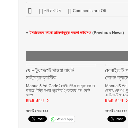
লাইফ স্টাইল
Comments are Off
«
ইসরায়েলকে কালো তালিকাভুক্ত করলো জাতিসংঘ
(Previous News)
যে ৮ টুথপেস্টে পাওয়া যায়নি
মোবাইলেই শ
মাইক্রোপ্লাস্টিক
গোপন ক্যামে
Manual3 Ad Code বৈশাখী নিউজ ডেস্ক: দেশের
Manual5 Ad C
বাজারে বিক্রি হওয়া প্রচলিত টুথপেস্টের বড় একটি
ডেস্ক: কোথাও ঘু
অংশে
বা রিসোর্টে থাকতে
READ MORE
READ MORE
সংবাদটি শেয়ার করুন
সংবাদটি শেয়ার করুন
WhatsApp