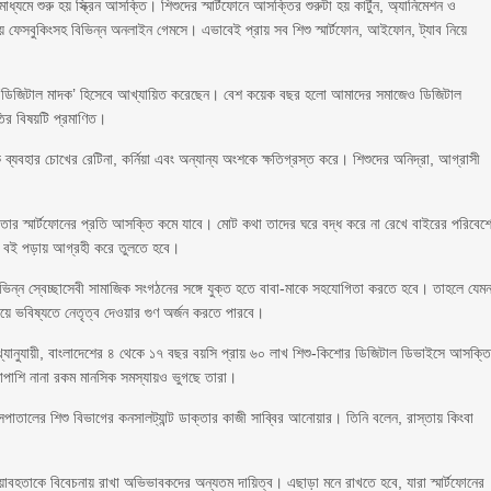
ধ্যমে শুরু হয় স্ক্রিন আসক্তি। শিশুদের স্মার্টফোনে আসক্তির শুরুটা হয় কার্টুন, অ্যানিমেশন ও
ফেসবুকিংসহ বিভিন্ন অনলাইন গেমসে। এভাবেই প্রায় সব শিশু স্মার্টফোন, আইফোন, ট্যাব নিয়ে
কে ‘ডিজিটাল মাদক’ হিসেবে আখ্যায়িত করেছেন। বেশ কয়েক বছর হলো আমাদের সমাজেও ডিজিটাল
তির বিষয়টি প্রমাণিত।
ক ব্যবহার চোখের রেটিনা, কর্নিয়া এবং অন্যান্য অংশকে ক্ষতিগ্রস্ত করে। শিশুদের অনিদ্রা, আগ্রাসী
 তার স্মার্টফোনের প্রতি আসক্তি কমে যাবে। মোট কথা তাদের ঘরে বদ্ধ করে না রেখে বাইরের পরিবেশ
শীল বই পড়ায় আগ্রহী করে তুলতে হবে।
ভিন্ন স্বেচ্ছাসেবী সামাজিক সংগঠনের সঙ্গে যুক্ত হতে বাবা-মাকে সহযোগিতা করতে হবে। তাহলে যেম
িয়ে ভবিষ্যতে নেতৃত্ব দেওয়ার গুণ অর্জন করতে পারবে।
ের তথ্যানুযায়ী, বাংলাদেশের ৪ থেকে ১৭ বছর বয়সি প্রায় ৬০ লাখ শিশু-কিশোর ডিজিটাল ডিভাইসে আসক্ত
াপাশি নানা রকম মানসিক সমস্যায়ও ভুগছে তারা।
পাতালের শিশু বিভাগের কনসালট্যান্ট ডাক্তার কাজী সাব্বির আনোয়ার। তিনি বলেন, রাস্তায় কিংবা
হতাকে বিবেচনায় রাখা অভিভাবকদের অন্যতম দায়িত্ব। এছাড়া মনে রাখতে হবে, যারা স্মার্টফোনের