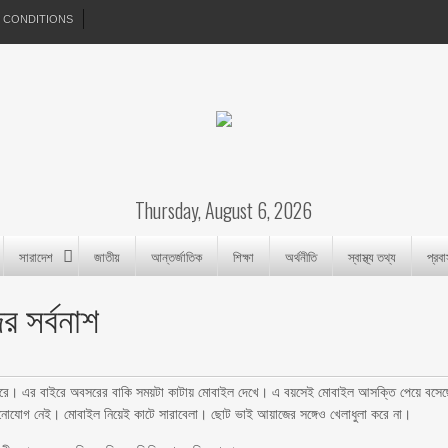
 CONDITIONS
Thursday, August 6, 2026
সারাদেশ
জাতীয়
আন্তর্জাতিক
শিক্ষা
অর্থনীতি
স্বাস্থ্য তথ্য
প্রব
র সর্বনাশ
 করে। এর বাইরে অবসরের বাকি সময়টা কাটায় মোবাইল দেখে। এ বয়সেই মোবাইল আসক্তি পেয়ে বসেছ
 মনোযোগ নেই। মোবাইল নিয়েই কাটে সারাবেলা। ছোট ভাই আয়াজের সঙ্গেও খেলাধুলা করে না।