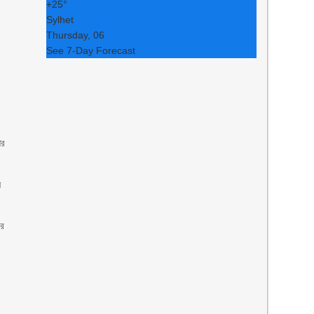
+
25°
Sylhet
Thursday, 06
See 7-Day Forecast
ের
ন
ির