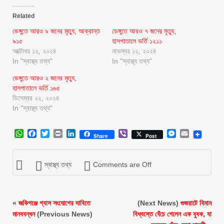
Related
ডেঙ্গুতে আরও ৯ জনের মৃত্যু, আক্রান্ত
ডেঙ্গুতে আরও ৭ জনের মৃত্যু,
৯১৫
হাসপাতালে ভর্তি ১২১১
অক্টোবর ১২, ২০২৪
নভেম্বর ১২, ২০২৪
In "স্বাস্থ্য তথ্য"
In "স্বাস্থ্য তথ্য"
ডেঙ্গুতে আরও ২ জনের মৃত্যু,
হাসপাতালে ভর্তি ১৬৫
ডিসেম্বর ২২, ২০২৪
In "স্বাস্থ্য তথ্য"
WhatsApp
Facebook
Twitter
Print
LinkedIn
Viber
Messenger
Email
Share
Post
স্বাস্থ্য তথ্য
Comments are Off
«
জকিগঞ্জে গ্যাস সংযোগের দাবিতে
(Next News)
গুজরাটে বিমান
মানববন্ধন
(Previous News)
বিধ্বস্তে বেঁচে গেলেন এক যুবক, যা