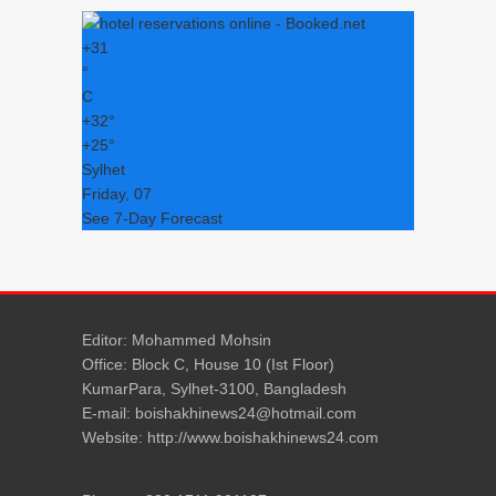
+
31
°
C
+
32°
+
25°
Sylhet
Friday, 07
See 7-Day Forecast
Editor: Mohammed Mohsin
Office: Block C, House 10 (Ist Floor)
KumarPara, Sylhet-3100, Bangladesh
E-mail: boishakhinews24@hotmail.com
Website: http://www.boishakhinews24.com