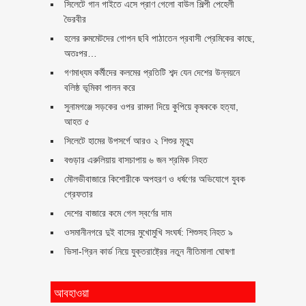
সিলেটে গান গাইতে এসে প্রাণ গেলো বাউল শিল্পী পেহেলী
ভৈরবীর
হলের রুমমেটদের গোপন ছবি পাঠাতেন প্রবাসী প্রেমিকের কাছে,
অতঃপর…
গণমাধ্যম কর্মীদের কলমের প্রতিটি শব্দ যেন দেশের উন্নয়নে
বলিষ্ঠ ভূমিকা পালন করে
সুনামগঞ্জে সড়কের ওপর রামদা দিয়ে কুপিয়ে কৃষককে হত্যা,
আহত ৫
সিলেটে হামের উপসর্গে আরও ২ শিশুর মৃত্যু
বগুড়ার এরুলিয়ায় বাসচাপায় ৬ জন শ্রমিক নিহত
মৌলভীবাজারে কিশোরীকে অপহরণ ও ধর্ষণের অভিযোগে যুবক
গ্রেফতার
দেশের বাজারে কমে গেল স্বর্ণের দাম
ওসমানীনগরে দুই বাসের মুখোমুখি সংঘর্ষ: শিশুসহ নিহত ৯
ভিসা-গ্রিন কার্ড নিয়ে যুক্তরাষ্ট্রের নতুন নীতিমালা ঘোষণা
আবহাওয়া