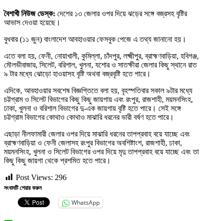
বৈশাখী নিউজ ডেস্ক:
দেশের ১৩ জেলার ওপর দিয়ে ঝড়ের সঙ্গে বজ্রসহ বৃষ্টির
আভাস দেওয়া হয়েছে।
বুধবার (১১ জুন) বাংলাদেশ আবহাওয়ার ফেসবুক পেজে এ তথ্য জানানো হয়।
এতে বলা হয়, ফেনী, নোয়াখালী, কুমিল্লা, চাঁদপুর, লক্ষ্মীপুর, ব্রাহ্মণবাড়িয়া, হবিগঞ্জ,
মৌলভীবাজার, সিলেট, বরিশাল, খুলনা, যশোর ও সাতক্ষীরা জেলার কিছু স্থানে রাত
৯ টার মধ্যে ঝোড়ো হাওয়াসহ বৃষ্টি অথবা বজ্রবৃষ্টি হতে পারে।
এদিকে, আবহাওয়ার সবশেষ বিজ্ঞপ্তিতে বলা হয়, বৃহস্পতিবার সকাল ৯টার মধ্যে
চট্টগ্রাম ও সিলেট বিভাগের কিছু কিছু জায়গায় এবং রংপুর, রাজশাহী, ময়মনসিংহ,
ঢাকা, খুলনা ও বরিশাল বিভাগের দু-এক জায়গায় বৃষ্টি হতে পারে। সেই সঙ্গে
চট্টগ্রাম বিভাগের কোথাও কোথাও মাঝারি ধরনের ভারী বর্ষণ হতে পারে।
এছাড়া নীলফামারী জেলার ওপর দিয়ে মাঝারি ধরনের তাপপ্রবাহ বয়ে যাচ্ছে এবং
ব্রাহ্মণবাড়িয়া ও ফেনী জেলাসহ রংপুর বিভাগের অবশিষ্টাংশ, রাজশাহী, ঢাকা,
ময়মনসিংহ, খুলনা ও সিলেট বিভাগের ওপর দিয়ে মৃদু তাপপ্রবাহ বয়ে যাচ্ছে এবং তা
কিছু কিছু জায়গা থেকে প্রশমিত হতে পারে।
Post Views:
296
সংবাদটি শেয়ার করুন
WhatsApp