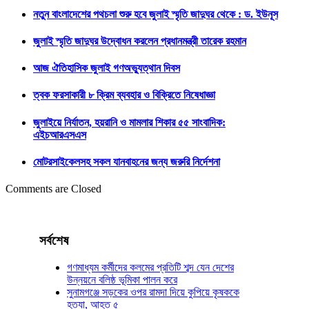
নতুন বাংলাদেশের পথচলা শুরু হবে জুলাই স্মৃতি জাদুঘর থেকে : ড. ইউনূস
জুলাই স্মৃতি জাদুঘর উদ্বোধন করলেন প্রধানমন্ত্রী তারেক রহমান
আজ ঐতিহাসিক জুলাই গণঅভ্যুত্থান দিবস
ত্বক ফরসাকারী ৮ ক্রিম ব্যবহার ও বিক্রিতে নিষেধাজ্ঞা
জুলাইয়ে নির্যাতন, হয়রানি ও মামলার শিকার ৫৫ সাংবাদিক:
এইচআরএসএস
মোটরসাইকেলসহ সকল যানবাহনের জন্য জরুরি নির্দেশনা
Comments are Closed
সর্বশেষ
গণমাধ্যম কর্মীদের কলমের প্রতিটি শব্দ যেন দেশের
উন্নয়নে বলিষ্ঠ ভূমিকা পালন করে
সুনামগঞ্জে সড়কের ওপর রামদা দিয়ে কুপিয়ে কৃষককে
হত্যা, আহত ৫