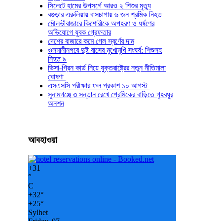
সিলেটে হামের উপসর্গে আরও ২ শিশুর মৃত্যু
বগুড়ার এরুলিয়ায় বাসচাপায় ৬ জন শ্রমিক নিহত
মৌলভীবাজারে কিশোরীকে অপহরণ ও ধর্ষণের
অভিযোগে যুবক গ্রেফতার
দেশের বাজারে কমে গেল স্বর্ণের দাম
ওসমানীনগরে দুই বাসের মুখোমুখি সংঘর্ষ: শিশুসহ
নিহত ৯
ভিসা-গ্রিন কার্ড নিয়ে যুক্তরাষ্ট্রের নতুন নীতিমালা
ঘোষণা
এসএসসি পরীক্ষার ফল প্রকাশ ১০ আগস্ট
সুনামগঞ্জে ৩ সন্তান রেখে প্রেমিকের বাড়িতে গৃহবধূর
অনশন
আবহাওয়া
+
31
°
C
+
32°
+
25°
Sylhet