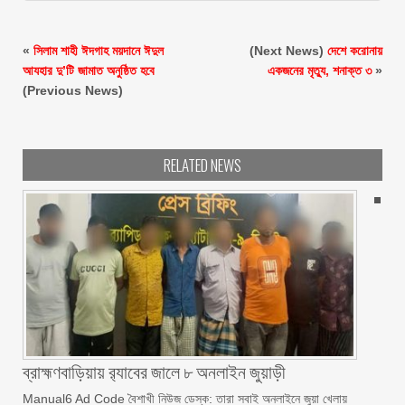
«
সিলাম শাহী ঈদগাহ ময়দানে ঈদুল
(Next News)
দেশে করোনায়
আযহার দু’টি জামাত অনুষ্ঠিত হবে
একজনের মৃত্যু, শনাক্ত ৩
»
(Previous News)
RELATED NEWS
ব্রাহ্মণবাড়িয়ায় র‌্যাবের জালে ৮ অনলাইন জুয়াড়ী
Manual6 Ad Code বৈশাখী নিউজ ডেস্ক: তারা সবাই অনলাইনে জুয়া খেলায়