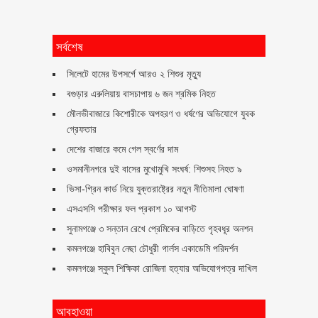
সর্বশেষ
সিলেটে হামের উপসর্গে আরও ২ শিশুর মৃত্যু
বগুড়ার এরুলিয়ায় বাসচাপায় ৬ জন শ্রমিক নিহত
মৌলভীবাজারে কিশোরীকে অপহরণ ও ধর্ষণের অভিযোগে যুবক
গ্রেফতার
দেশের বাজারে কমে গেল স্বর্ণের দাম
ওসমানীনগরে দুই বাসের মুখোমুখি সংঘর্ষ: শিশুসহ নিহত ৯
ভিসা-গ্রিন কার্ড নিয়ে যুক্তরাষ্ট্রের নতুন নীতিমালা ঘোষণা
এসএসসি পরীক্ষার ফল প্রকাশ ১০ আগস্ট
সুনামগঞ্জে ৩ সন্তান রেখে প্রেমিকের বাড়িতে গৃহবধূর অনশন
কমলগঞ্জে হাবিবুন নেছা চৌধুরী গার্লস একাডেমি পরিদর্শন
কমলগঞ্জে স্কুল শিক্ষিকা রোজিনা হত্যার অভিযোগপত্র দাখিল
আবহাওয়া