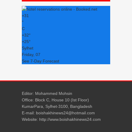
+
31
°
C
+
32°
+
25°
Sylhet
Friday, 07
See 7-Day Forecast
Editor: Mohammed Mohsin
Office: Block C, House 10 (Ist Floor)
KumarPara, Sylhet-3100, Bangladesh
E-mail: boishakhinews24@hotmail.com
Website: http://www.boishakhinews24.com