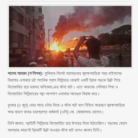
সালেহ আহমদ (স’লিপক):
কুমিল্লা-সিলেট মহাসড়কের ব্রাহ্মণবাড়িয়া শহর বাইপাসের
বিরাসার এলাকায় দুই শতাধিক গ্যাস সিলিন্ডার বোঝাই একটি ট্রাক সড়কে উল্টে গিয়ে
বিস্ফোরিত হয়ে ভয়াবহ অগ্নিকাণ্ডের ঘটনা ঘটে। এতে আগুনের লেলিহান শিখা ও
বিস্ফোরিত সিলিন্ডারের শব্দে আশপাশ এলাকায় আতঙ্ক বিরাজ করে।
বুধবার (৫ জুন) ভোর সাড়ে ৪টার দিকে এ ঘটনা ঘটে বলে নিশ্চিত করেছেন ব্রাহ্মণবাড়িয়া
সদর মডেল থানার ভারপ্রাপ্ত কর্মকর্তা (ওসি) মো. মোজাফফর হোসেন।
তিনি জানান, প্রতিটি সিলিন্ডার বিস্ফোরিত হয়ে উপরের দিকে উঠতেছিল। সড়কের বেহাল
অবস্থার কারণেই ট্রাকটি উল্টে যাওয়ার ঘটনা ঘটে বলেও জানান তিনি।