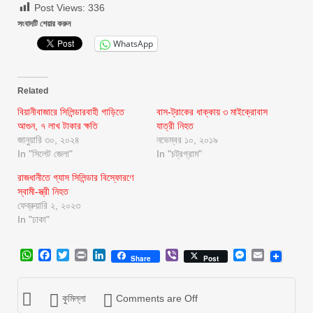
Post Views:
336
সংবাদটি শেয়ার করুন
WhatsApp
Related
বিয়ানীবাজারে সিলিন্ডারবাহী গাড়িতে
বাস-ট্রাকের ধাক্কায় ৩ মাইক্রোবাস
আগুন, ৭ লাখ টাকার ক্ষতি
যাত্রী নিহত
জানুয়ারি ৩০, ২০২৪
নভেম্বর ১০, ২০১৯
In "সিলেট জেলা"
In "চট্রগ্রাম"
রাজধানীতে গ্যাস সিলিন্ডার বিস্ফোরণে
স্বামী-স্ত্রী নিহত
ফেব্রুয়ারি ২, ২০২৩
In "ঢাকা"
WhatsApp
Facebook
Twitter
Print
LinkedIn
Viber
Messenger
Email
Share
Post
কুমিল্লা
Comments are Off