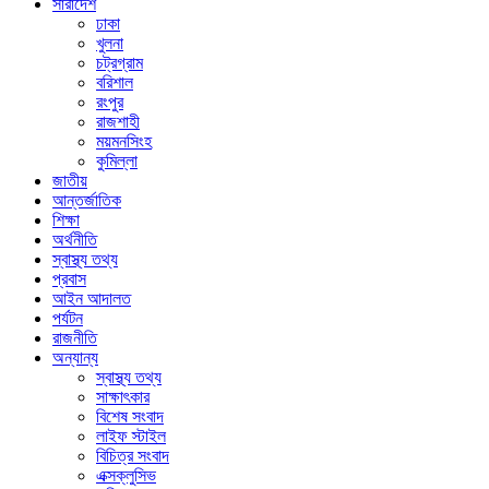
সারাদেশ
ঢাকা
খুলনা
চট্রগ্রাম
বরিশাল
রংপুর
রাজশাহী
ময়মনসিংহ
কুমিল্লা
জাতীয়
আন্তর্জাতিক
শিক্ষা
অর্থনীতি
স্বাস্থ্য তথ্য
প্রবাস
আইন আদালত
পর্যটন
রাজনীতি
অন্যান্য
স্বাস্থ্য তথ্য
সাক্ষাৎকার
বিশেষ সংবাদ
লাইফ স্টাইল
বিচিত্র সংবাদ
এক্সক্লুসিভ