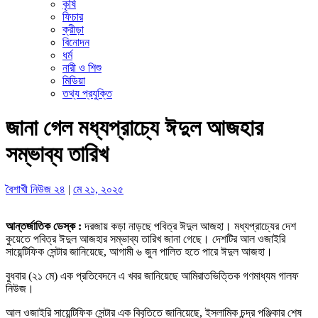
কৃষি
ফিচার
ক্রীড়া
বিনোদন
ধর্ম
নারী ও শিশু
মিডিয়া
তথ্য প্রযুক্তি
জানা গেল মধ্যপ্রাচ্যে ঈদুল আজহার
সম্ভাব্য তারিখ
বৈশাখী নিউজ ২৪
|
মে ২১, ২০২৫
আন্তর্জাতিক ডেস্ক :
দরজায় কড়া নাড়ছে পবিত্র ঈদুল আজহা। মধ্যপ্রাচ্যের দেশ
কুয়েতে পবিত্র ঈদুল আজহার সম্ভাব্য তারিখ জানা গেছে। দেশটির আল ওজাইরি
সায়েন্টিফিক সেন্টার জানিয়েছে, আগামী ৬ জুন পালিত হতে পারে ঈদুল আজহা।
বুধবার (২১ মে) এক প্রতিবেদনে এ খবর জানিয়েছে আমিরাতভিত্তিক গণমাধ্যম গালফ
নিউজ।
আল ওজাইরি সায়েন্টিফিক সেন্টার এক বিবৃতিতে জানিয়েছে, ইসলামিক চন্দ্র পঞ্জিকার শেষ