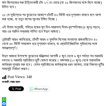
মাস জিলহজের শুরু চিহ্নিতকারী চাঁদ ২৭ মে ভোরে (যা ২৯ জিলকদের সঙ্গে মিলে যাচ্ছে)
উদিত হবে।
২৮ মে সূর্যাস্তের পর কুয়েতের আকাশে চাঁদটি ৪৩ মিনিট ধরে দৃশ্যমান থাকবে বলে আশা
করা হচ্ছে, যা নতুন মাসের সূচনার ইঙ্গিত দিচ্ছে।
এই হিসাব অনুযায়ী, পবিত্র হজের মূল দিন-আরাফাহ দিবস-বৃহস্পতিবার (৫ জুন) পড়বে,
আর এর পরদিন শুক্রবার পালিত হবে ঈদুল আজহা।
সেন্টারটি আরও জানিয়েছে, চাঁদটি আরব ও মুসলিম বিশ্বের অন্যান্য রাজধানীতেও ৪০
থেকে ৫৮ মিনিট সময়কাল ধরে দৃশ্যমান থাকবে, যা জ্যোতির্বৈজ্ঞানিক পূর্বাভাসের সঙ্গে
সামঞ্জস্যপূর্ণ।
ঈদুল আজহা উপলক্ষে কুয়েতের মন্ত্রিসভা আগামী ৫ জুন থেকে ৯ জুন পর্যন্ত সব সরকারি
দফতর ও সরকারি প্রতিষ্ঠানে ছুটি ঘোষণা করেছে। মঙ্গলবার (১০ জুন) থেকে স্বাভাবিক
কার্যক্রম পুনরায় শুরু হবে। যেসব প্রতিষ্ঠানের কার্যক্রমের ধরন আলাদা, তারা নিজস্ব ছুটির
সময়সূচি নির্ধারণ করবে।
Post Views:
348
সংবাদটি শেয়ার করুন
WhatsApp
WhatsApp