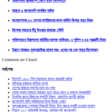
শক্তিশালী ভূমিকম্পে কেঁপে উঠল ফিলিপাইন
ভারতে ৬ বাংলাদেশি নাগরিক আটক
বাংলাদেশসহ ৫০ দেশের নাগরিকদের জন্য মার্কিন ভিসায় নতুন নিয়ম
বিশ্বের সবচেয়ে উঁচু টাওয়ার বানাচ্ছে সৌদি
পাকিস্তানে নিরাপত্তা বাহিনীর ব্যাপক অভিযান, ৩ পুলিশ ও ৪৪ সন্ত্রাসী নিহত
ইরানে আবারও যুক্তরাষ্ট্রের হামলা শুরু, একের পর এক শহরে বিস্ফোরণ
Comments are Closed
সর্বশেষ
সিলেটে ১৯৮০ পিস ইয়াবাসহ মাদক কারবারি আটক
হবিগঞ্জে যুবককে কুপিয়ে হত্যা
দেশের বাজারে স্বর্ণের দামে বড় লাফ
যেসব অ্যাপ থাকলে হ্যাকড হতে পারে ফোন ও ব্যাংক অ্যাকাউন্ট
ইতালির বন্দরে বিমানের ফ্লাইট বিকল, আড়াইশ যাত্রী আটকা
বাংলাদেশি কৃষি শ্রমিকদের ভিসা দিচ্ছে ওমান
যুক্তরাজ্যের গ্লোবাল ট্যালেন্ট ভিসা: তিন বছরে স্থায়ী হওয়ার সুযোগ
গ্রিসে ২০২ অভিবাসী উদ্ধার, অধিকাংশই বাংলাদেশি