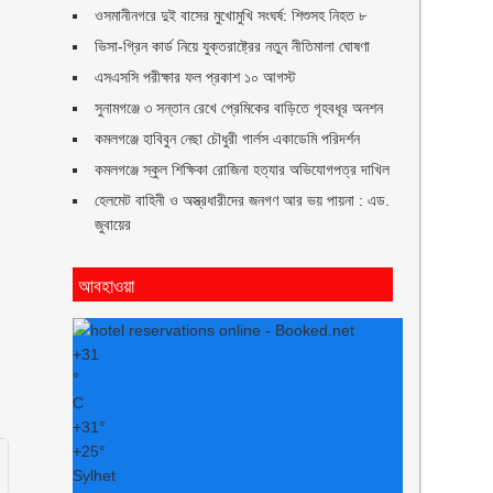
ওসমানীনগরে দুই বাসের মুখোমুখি সংঘর্ষ: শিশুসহ নিহত ৮
ভিসা-গ্রিন কার্ড নিয়ে যুক্তরাষ্ট্রের নতুন নীতিমালা ঘোষণা
এসএসসি পরীক্ষার ফল প্রকাশ ১০ আগস্ট
সুনামগঞ্জে ৩ সন্তান রেখে প্রেমিকের বাড়িতে গৃহবধূর অনশন
কমলগঞ্জে হাবিবুন নেছা চৌধুরী গার্লস একাডেমি পরিদর্শন
কমলগঞ্জে স্কুল শিক্ষিকা রোজিনা হত্যার অভিযোগপত্র দাখিল
হেলমেট বাহিনী ও অস্ত্রধারীদের জনগণ আর ভয় পায়না : এড.
জুবায়ের
আবহাওয়া
+
31
°
C
+
31°
+
25°
Sylhet