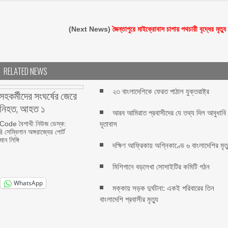
(Next News)
জৈন্তাপুরে মাইক্রোবাস চাপায় পথচারী বৃদ্ধের মৃত্যু
RELATED NEWS
২৩ বাংলাদেশিকে ফেরত পাঠাল যুক্তরাষ্ট্র
হকর্মীদের সংঘর্ষের জেরে
ি নিহত, আহত ১
আরব আমিরাত প্রবাসীদের যে তথ্য দিল আবুধাবি
ode বৈশাখী নিউজ ডেস্ক:
দূতাবাস
ি সেম্বিলান অঙ্গরাজ্যের পোর্ট
ন লিঙ্গি
দক্ষিণ আফ্রিকায় অগ্নিকাণ্ডে ৬ বাংলাদেশির মৃত্
মিশিগানে বড়লেখা সোসাইটির কমিটি গঠন
WhatsApp
মক্কায় সড়ক দুর্ঘটনা: একই পরিবারের তিন
বাংলাদেশি প্রবাসীর মৃত্যু