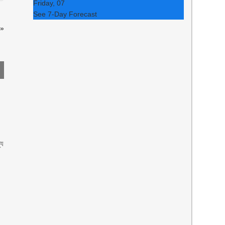
Friday, 07
See 7-Day Forecast
»
যু