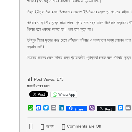
শনিবার (৩০ মে) দেশটির রাজধানী রিয়াদে এ দুর্ঘটনা ঘটে।
নিহত ইউসুফ মিয়া কসবা উপজেলার মন্দভাগ ইউনিয়নের মধ্যপাড়া গ্রামের বাসিন্দা
পরিবার ও স্থানীয় সূত্রে জানা গেছে, প্রায় সাত বছর আগে জীবিকার সন্ধানে সৌ
শিকার হলে গুরুতর আহত হন। পরে তার মৃত্যু হয়।
ইউসুফ মিয়ার মৃত্যুর খবর দেশে পৌঁছালে পরিবার ও স্বজনদের মধ্যে শোকের ছা
সন্তান নেই।
নিহতের মরদেহ দেশে আনার জন্য প্রয়োজনীয় প্রক্রিয়া চলছে বলে পরিবার সূত্র
Post Views:
173
সংবাদটি শেয়ার করুন
WhatsApp
WhatsApp
Facebook
Twitter
Print
LinkedIn
Viber
Mes
Share
Post
প্রবাস
Comments are Off