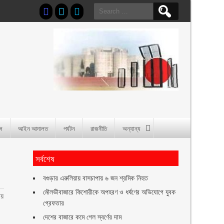
Search
for:
াস
আইন আদালত
পর্যটন
রাজনীতি
অন্যান্য
সর্বশেষ
বগুড়ার এরুলিয়ায় বাসচাপায় ৬ জন শ্রমিক নিহত
মৌলভীবাজারে কিশোরীকে অপহরণ ও ধর্ষণের অভিযোগে যুবক
ায়
গ্রেফতার
দেশের বাজারে কমে গেল স্বর্ণের দাম