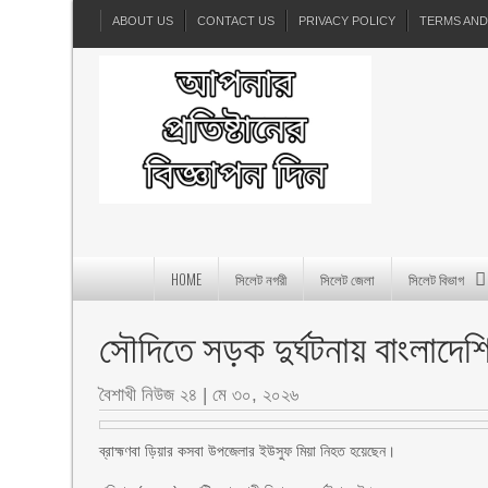
ABOUT US
CONTACT US
PRIVACY POLICY
TERMS AND
HOME
সিলেট নগরী
সিলেট জেলা
সিলেট বিভাগ
সৌদিতে সড়ক দুর্ঘটনায় বাংলাদেশির
বৈশাখী নিউজ ২৪
|
মে ৩০, ২০২৬
ব্রাহ্মণবা ড়িয়ার কসবা উপজেলার ইউসুফ মিয়া নিহত হয়েছেন।