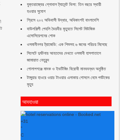
হ
যুক্তরাজ্যের গ্লোবাল ট্যালেন্ট ভিসা: তিন বছরে স্থায়ী
হওয়ার সুযোগ
গ্রিসে ২০২ অভিবাসী উদ্ধার, অধিকাংশই বাংলাদেশি
ী
াট
বাউলশিল্পী পেহলি ভৈরবীর মৃত্যুতে সিলেট মিউজিক
এসোসিয়েশনের শোক
ওসমানীনগর ট্রাজেডি: এক শিশুসহ ৬ জনের পরিচয় মিলেছে
সিলেটে দুর্ঘটনায় আহতদের দেখতে ওসমানী হাসপাতালে
জামায়াত নেতৃবৃন্দ
গোলাপগঞ্জে মাদক ও ইভটিজিং বিরোধী মানববন্ধন অনুষ্ঠিত
টাঙ্গুয়ার হাওরে ওয়াচ টাওয়ার এলাকায় গোসলে নেমে পর্যটকের
মৃত্যু
আবহাওয়া
+
31
°
C
।