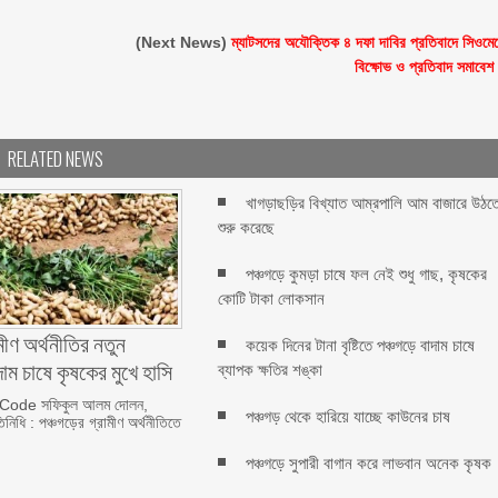
(Next News)
ম্যাটসদের অযৌক্তিক ৪ দফা দাবির প্রতিবাদে সিওমে
বিক্ষোভ ও প্রতিবাদ সমাবেশ
RELATED NEWS
খাগড়াছড়ির বিখ্যাত আম্রপালি আম বাজারে উঠত
শুরু করেছে
পঞ্চগড়ে কুমড়া চাষে ফল নেই শুধু গাছ, কৃষকের
কোটি টাকা লোকসান
মীণ অর্থনীতির নতুন
কয়েক দিনের টানা বৃষ্টিতে পঞ্চগড়ে বাদাম চাষে
দাম চাষে কৃষকের মুখে হাসি
ব্যাপক ক্ষতির শঙ্কা
ode সফিকুল আলম দোলন,
পঞ্চগড় থেকে হারিয়ে যাচ্ছে কাউনের চাষ
িনিধি : পঞ্চগড়ের গ্রামীণ অর্থনীতিতে
পঞ্চগড়ে সুপারী বাগান করে লাভবান অনেক কৃষক