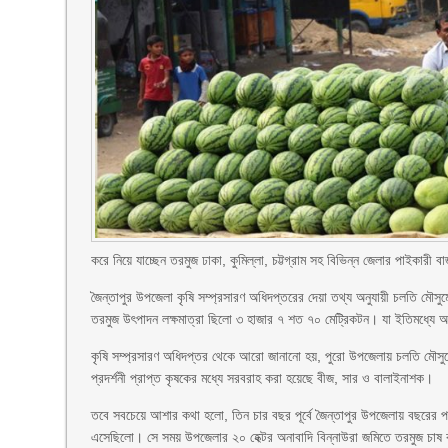
করে নিয়ে যাচ্ছেন তরমুজ ঢাকা, কুমিল্লা, চট্টগ্রাম সহ বিভিন্ন জেলার পাইকারী ব
জৈন্তাপুর উপজেলা কৃষি সম্প্রসারণ অধিদপ্তরের দেয়া তথ্য অনুযায়ী চলতি ম
তরমুজ উৎপাদন লক্ষমাত্রা ছিলো ৩ হাজার ৭ শত ৭০ মেট্রিকটন। যা ইতিমধ্যে 
কৃষি সম্প্রসারণ অধিদপ্তর থেকে আরো জানানো হয়, পুরো উপজেলায় চলতি মৌসুম
প্রদর্শনী প্রাপ্ত কৃষকের মধ্যে সরবরাহ করা হয়েছে বীজ, সার ও বালাইনাশক।
তবে সবচেয়ে আশার কথা হলো, তিন চার বছর পূর্বে জৈন্তাপুর উপজেলায় বছরের 
এসেছিলো। সে সময় উপজেলার ২০ হেক্টর অনাবাদি বিন্নাউরা জমিতে তরমুজ চাষ 