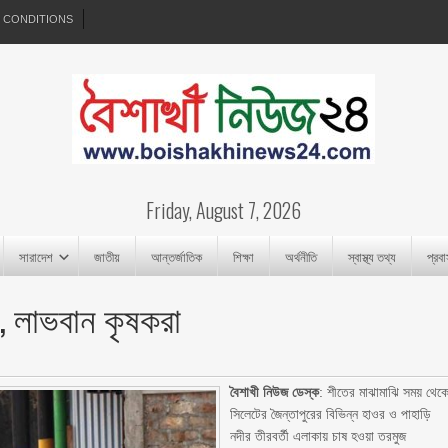
 CONDITIONS
Friday, August 7, 2026
সারাদেশ
জাতীয়
আন্তর্জাতিক
শিক্ষা
অর্থনীতি
স্বাস্থ্য তথ্য
প্রব
ন, লাভবান কৃষকরা
বৈশাখী নিউজ ডেস্ক
: শীতের মাঝামাঝি সময় থেক
সিলেটের জৈন্তাপুরের বিভিন্ন হাওর ও পাহাড়ি
নদীর তীরবর্তী এলাকায় চাষ হওয়া তরমুজ