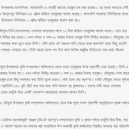
ো উপজেলায় বাংলালিংক, আনারকলি ও গ্লোরী জাতের তরমুজ চাষ করা হয়েছে। এর মধ্যে সবচেয়ে বেশী
ও জৈন্তাপুর ইউনিয়নে ৫৫ হেক্টর জমিতে তরমুজের আবাদ হয়েছে। পাশাপাশি অন্যান্য ইউনিয়নের মধ্যে
র ও চিকনাগুল ইউনিয়নে ২ হেক্টর জমিতে তরমুজের আবাদ করা হয়।
তি মৌসুমে তিনি চাতলারপাড় এলাকায় অগ্রহায়ণ মাসে ১২ বিঘা জমিতে তরমুজের আবাদ করেন। এতে তার
বিক্রি শুরু করেন। এখন পর্যন্ত ৪ লক্ষ ৮০ হাজার টাকার তরমুজ তিনি বিক্রি করেছেন। মৌসুমের শে
মস্যার কথা তুলে ধরেন তিনি। সেটা হলো এই অঞ্চলে পানি সেচের জন্য জ্বালানি খরচে কিছু বাড়তি
 সমস্যা পোহাতে হয়। তিনি আরো বলেন গত তিন মাসে দৈনিক মজুরীর ভিত্তিতে তার মাঠে পাঁচজন
সুমে উপজেলার কৃষি সম্প্রসারণ অধিদপ্তর থেকে তাকে তরমুজের উপর প্রদর্শনী দেয়া হয়েছে। তিনি এ
হাজার টাকার মত। এখন পর্যন্ত বিক্রি করেছেন ১ লক্ষ ৫০ হাজার টাকার তরমুজ। মৌসুমের শেষে আর
রমুজ চাষে কিছু সমস্যার কথা তিনি তুলো ধরেন। সেটা হলো সেচ ব্যবস্হা। চলতি মৌসুমে সেচের সুবিধ
ে প্রতিদিন ১৫০ ফুট হেঁটে ভার বহন করে পানি আনতে হয় কৃষকদের। তাদের দাবী অত্র এলাকায়
 থেকে ভর্তুকি দিয়ে একটি সেচপাম্প সরবরাহের আহবান জানান তিনি।
মৌসুমে উপজেলা কৃষি সম্প্রসারণ অধিদপ্তর থেকে উচ্চ মুল্য ফসল প্রদর্শনী প্রযুক্তিতে কৃষক পর্যায়
য়াটার ম্যনেজম্যান্ট প্রকল্প (ডিএই অংশে)’র বাস্তবায়নে কৃষি ও কৃষক পর্যায়ে ভর্তুকি দিয়ে বীজ, সার
 ও পরামর্শ প্রদান সহ ফসলের মাঠ তদরকিতে উপ সহকারী কৃষি কর্মকর্তারা নিয়মিত ফসলের মাঠ পরিদর্শ