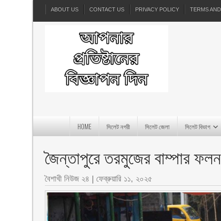
ABOUT US
CONTACT US
PRIVACY POLICY
TERMS AND
HOME
সিলেট নগরী
সিলেট জেলা
সিলেট বিভাগ
জৈন্তাপুরে তরমুজের বাম্পার ফল
বৈশাখী নিউজ ২৪
|
ফেব্রুয়ারি ১১, ২০২৫