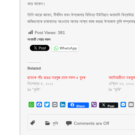
করে থাকেন।
তিনি আরো জানান, দীর্ঘদিন যাবৎ উপজেলার বিভিন্ন ইউনিয়নে অনাবাদি বিন্নাউ
জমিগুলোকে চাষাবাদের আওতায় আনার লক্ষ্যে কাজ করছে উপজেলা কৃষি সম্প্রস
Post Views:
381
সংবাদটি শেয়ার করুন
WhatsApp
Related
ছাতকে পাঁচ রঙের তরমুজ চাষে সফল ৫ যু্বক
আটোয়ারীতে তরমুজে
ডিসেম্বর ৪, ২০২১
এপ্রিল ২৩, ২০২১
In "কৃষি"
In "কৃষি"
WhatsApp
Facebook
Twitter
Print
LinkedIn
Viber
Mes
Share
Post
কৃষি
Comments are Off