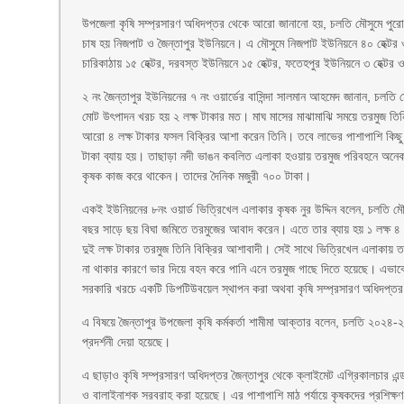
উপজেলা কৃষি সম্প্রসারণ অধিদপ্তর থেকে আরো জানানো হয়, চলতি মৌসুমে পুর
চাষ হয় নিজপাট ও জৈন্তাপুর ইউনিয়নে। এ মৌসুমে নিজপাট ইউনিয়নে ৪০ হেক্টর 
চারিকাঠায় ১৫ হেক্টর, দরবস্ত ইউনিয়নে ১৫ হেক্টর, ফতেহপুর ইউনিয়নে ৩ হেক্ট
২ নং জৈন্তাপুর ইউনিয়নের ৭ নং ওয়ার্ডের বাসিন্দা সালমান আহমেদ জানান, চল
মোট উৎপাদন খরচ হয় ২ লক্ষ টাকার মত। মাঘ মাসের মাঝামাঝি সময়ে তরমুজ তিনি 
আরো ৪ লক্ষ টাকার ফসল বিক্রির আশা করেন তিনি। তবে লাভের পাশাপাশি কিছু স
টাকা ব্যায় হয়। তাছাড়া নদী ভাঙন কবলিত এলাকা হওয়ায় তরমুজ পরিবহনে অনেক
কৃষক কাজ করে থাকেন। তাদের দৈনিক মজুরী ৭০০ টাকা।
একই ইউনিয়নের ৮নং ওয়ার্ড ভিত্রিখেল এলাকার কৃষক নুর উদ্দিন বলেন, চলতি মৌ
বছর সাড়ে ছয় বিঘা জমিতে তরমুজের আবাদ করেন। এতে তার ব্যায় হয় ১ লক্ষ ৪ 
দুই লক্ষ টাকার তরমুজ তিনি বিক্রির আশাবাদী। সেই সাথে ভিত্রিখেল এলাকায় ত
না থাকার কারণে ভার দিয়ে বহন করে পানি এনে তরমুজ গাছে দিতে হয়েছে। এভাব
সরকারি খরচে একটি ডিপটিউবয়েল স্থাপন করা অথবা কৃষি সম্প্রসারণ অধিদপ্তর
এ বিষয়ে জৈন্তাপুর উপজেলা কৃষি কর্মকর্তা শামীমা আক্তার বলেন, চলতি ২০২৪-২৫ 
প্রদর্শনী দেয়া হয়েছে।
এ ছাড়াও কৃষি সম্প্রসারণ অধিদপ্তর জৈন্তাপুর থেকে ক্লাইমেট এগ্রিকালচার এন্ড ও
ও বালাইনাশক সরবরাহ করা হয়েছে। এর পাশাপাশি মাঠ পর্যায়ে কৃষকদের প্রশিক্ষণ