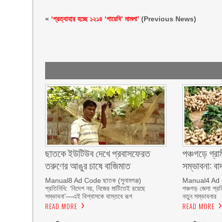
«
‘প্রত্যাহার হচ্ছে ১২১৪ ‘গায়েবি’ মামলা’
(Previous News)
ছাতকে ইউটিউব দেখে প্রবাসফেরত
পঞ্চগড়ে গ্রা
তরুণের আঙুর চাষে বাজিমাত
সম্ভাবনা: বা
Manual8 Ad Code ছাতক (সুনামগঞ্জ)
Manual4 Ad C
প্রতিনিধি: ‘বিদেশ নয়, নিজের মাটিতেই রয়েছে
পঞ্চগড় জেলা প্রত
সম্ভাবনা’—এই বিশ্বাসকে বাস্তবে রূপ
নতুন সম্ভাবনার
READ MORE
READ MORE