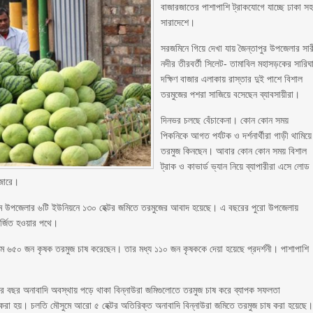
বাজারজাতের পাশাপাশি ট্রাকযোগে যাচ্ছে ঢাকা স
সারাদেশে।
সরজমিনে গিয়ে দেখা যায় জৈন্তাপুর উপজেলার সার
নদীর তীরবর্তী সিলেট- তামাবিল মহাসড়কের সারিঘ
দক্ষিণ বাজার এলাকায় রাস্তার দুই পাশে বিশাল
তরমুজের পশরা সাজিয়ে বসেছেন ব্যাবসায়ীরা।
দিনভর চলছে বেঁচাকেনা। কোন কোন সময়
পিকনিকে আগত পর্যটক ও দর্শনার্থীরা গাড়ী থামিয়ে
তরমুজ কিনছেন। আবার কোন কোন সময় বিশাল
ট্রাক ও কাভার্ড ভ্যান নিয়ে ব্যাপারীরা এসে লোড
াজারে।
ৌসুমে উপজেলার ৬টি ইউনিয়নে ১৩০ হেক্টর জমিতে তরমুজের আবাদ হয়েছে। এ বছরের পুরো উপজেলায়
অর্জিত হওয়ার পথে।
ে ৬৫০ জন কৃষক তরমুজ চাষ করেছেন। তার মধ্য ১১০ জন কৃষককে দেয়া হয়েছে প্রদর্শনী। পাশাপাশি
পর বছর অনাবাদি অবস্থায় পড়ে থাকা বিন্নাউরা জমিগুলোতে তরমুজ চাষ করে ব্যাপক সফলতা
করা হয়। চলতি মৌসুমে আরো ৫ হেক্টর অতিরিক্ত অনাবাদি বিন্নাউরা জমিতে তরমুজ চাষ করা হয়েছে