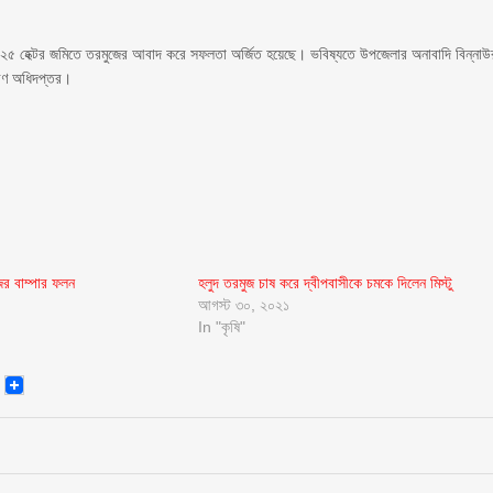
রা ২৫ হেক্টর জমিতে তরমুজের আবাদ করে সফলতা অর্জিত হয়েছে। ভবিষ্যতে উপজেলার অনাবাদি বিন্নাউ
ারণ অধিদপ্তর।
র বাম্পার ফলন
হলুদ তরমুজ চাষ করে দ্বীপবাসীকে চমকে দিলেন মিস্টু
আগস্ট ৩০, ২০২১
In "কৃষি"
senger
Email