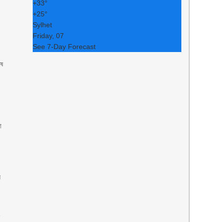
+
33°
+
25°
Sylhet
Friday, 07
See 7-Day Forecast
ষে
ো
া
ে
ন