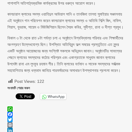
পাশাপাশি অতিপাঠ্যক্রমিক কার্যক্রমের উপর গুরুত্ব আরোপ করেন।
কালচারাল ক্লাবের সদস্য ওয়াহিদুল আউয়াল সানি ও তানজিদা তালহা সুমাইয়ার সঞ্চালনায়
এই অনুষ্ঠানে গান পরিবেশন করেন কালচারাল ক্লাবের সদস্য ও অতিথি শিল্পি জিৎ, নাফিস,
পিয়াস, যুবরাজ, সায়েম ও মিউজিশিয়ান ছিলেন সৈয়দ কবির, সুদীপ্ত, রানা ও দীপ্ত প্রমুখ।
বিকাল ৩ টা থেকে রাত ৮টা পর্যন্ত চলা এ অনুষ্ঠানে বিশ্ববিদ্যালয় পরিবার এবং শিক্ষার্থীদের
অংশগ্রহণ উল্লেখযোগ্য ছিল। উপস্থিত অতিথিবৃন্দ অল্প সময়ের প্রস্তুতিতে এত সুন্দর
একটি অনুষ্ঠান আয়োজনের জন্য সংশ্লিষ্ট সকলকে অভিনন্দন জানান। অনুষ্ঠানটির সাফল্যের
পেছনে ক্লাবের সদস্যদের কঠোর পরিশ্রম এবং একাগ্রতাকে সাধুবাদ জানান ক্লাবের
উপদেষ্টা রানা এম লুৎফুর রহমান পীর। তিনি ক্লাবের বর্তমান ও সাবেক সদস্যদের সর্বাত্মক
সহযোগিতার জন্য ধন্যবাদ জানিয়ে পারফর্মারদের অসাধারণ উপস্থাপনার প্রশংসা করেন।
Post Views:
122
সংবাদটি শেয়ার করুন
WhatsApp
WhatsApp
Facebook
Twitter
Print