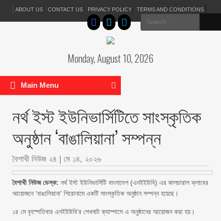
ABOUT US
CONTACT US
PRIVACY POLICY
TERMS AND CONDITIONS
Search
for:
Monday, August 10, 2026
Main Menu
নর্থ ইস্ট ইউনিভার্সিটিতে সাংস্কৃতিক
অনুষ্ঠান ‘বাঙালিয়ানা’ সম্পন্ন
বৈশাখী নিউজ ২৪
|
মে ১৪, ২০২৬
বৈশাখী নিউজ ডেস্ক:
নর্থ ইস্ট ইউনিভার্সিটি বাংলাদেশ (এনইইউবি) এর কালচারাল ক্লাবের
আয়োজনে ‘বাঙালিয়ানা’ শিরোনামে একটি সাংস্কৃতিক অনুষ্ঠান সম্পন্ন হয়েছে।
১৪ মে বৃহস্পতিবার এনইইউবি’র শেখঘাট ক্যাম্পাসে এ অনুষ্ঠানের আয়োজন করা হয়।