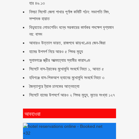
হার ৪৬.১৩
নিসচা সিলেট জেলা শাখার পূর্ণাঙ্গ কমিটি গঠন: সভাপতি মিশু,
সম্পাদক হায়াত
বিদ্যুতের লোডশেডিং বন্ধে সরকারের কার্যকর পদক্ষেপ দৃশ্যমান
নয়: বাসদ
আবারও উত্তাল ভারত, রাজপথে ঝাড়খণ্ডের জেন-জিরা
হামের উপসর্গ নিয়ে আরও ৫ শিশুর মৃত্যু
সুনামগঞ্জে স্ত্রীর আত্মহত্যায় স্বামীর কারাদণ্ড
সিলেটে বাস-ট্রাকের মুখোমুখি সংঘর্ষে নিহত ১, আহত ৫
হবিগঞ্জে বাস-পিকআপ ভ্যানের মুখোমুখি সংঘর্ষে নিহত ৩
জৈন্তাপুরে ট্রাক চালকের আত্নহত্যা
সিলেটে হামের উপসর্গে আরও ২ শিশুর মৃত্যু, মৃতের সংখ্যা ১২৭
আবহাওয়া
+
32