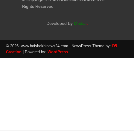
Rights Reserved
Developed By
Media
it
© 2026: www.boishakhinews24.com
| NewsPress Theme by:
D5
Creation
| Powered by:
WordPress