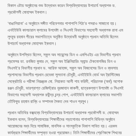
বিকাল ৩টায় অনুষ্ঠানের শুভ উদ্বোধন করেন বিশ্ববিদ্যালয়ের উপাচার্য অধ্যাপক ড.
প্রকৌশলী মোহাম্মদ ইকবাল।
‘বাঙালিয়ানা’ এ অনুষ্ঠানে সঙ্গীত পরিবেশনার পাশাপাশি পিঠা’র পসরাও সাজানো হয়।
এনইইউবি কালচারাল ক্লাবের উপদেষ্টা ও সিএসই বিভাগের সহযোগী অধ্যাপক রানা এম
লুৎফুর রহমান পীরের সভাপতিত্বে অনুষ্ঠিত উদ্বোধনী অনুষ্ঠানে প্রধান অতিথি ছিলেন
উপাচার্য অধ্যাপক মোহাম্মদ ইকবাল।
অনুষ্ঠানে উপস্থিত ছিলেন, স্কুল অব সায়েন্সের ডিন ও এমপিএইচ এর বিভাগীয় প্রধান
প্রফেসর ডা. রনজিত কুমার দে, স্কুল অব ইঞ্জিনিয়ারিং অ্যান্ড টেকনোলজির ডিন ও
সিএসই‘র বিভাগীয় প্রধান ড. আরিফ আহমদ, স্কুল অব বিজনেসের ডিন ও ব্যবসায়
প্রশাসনের বিভাগীয় প্রধান রেবেকা সুলতানা চৌধুরী, এনইইউবি বোর্ড অব ট্রাস্টিজের
সেক্রেটারি ও পরীক্ষা নিয়ন্ত্রক মো. লিয়াকত আলী শাহ ফরিদী, পরিচালক (অর্থ) অশোক
রঞ্জন চৌধুরী, ভারপ্রাপ্ত রেজিস্ট্রার নূরজাহান কাকলী, ছাত্রকল্যাণ উপদেষ্টা ও সিএসই
বিভাগের সহযোগী অধ্যাপক রথীন্দ্র চন্দ্র গোপ, এনইইউবি কালচারাল ক্লাবের সভাপতি
তৌফিকুর রহমান রাব্বি ও সম্পাদক সৈকত দেব শাওন প্রমুখ।
প্রধান অতিথির বক্ত্যব্যে বিশ্ববিদ্যালয়ের উপাচার্য অধ্যাপক প্রকৌশলী ড. মোহাম্মদ
ইকবাল বলেন, বিশ্ববিদ্যালয়ের শিক্ষার্থীদের পড়াশোনার পাশাপাশি বিভিন্ন অনুষ্ঠান
আয়োজনের মধ্য দিয়ে সামাজিক, মানসিক ও সাংস্কৃতিক বিকাশ সাধিত হয়। এরকম
কার্যক্রমে শিক্ষার্থীদের সম্পৃক্ত হওয়া প্রয়োজন। তিনি শিক্ষার্থীদের শ্রেণিকক্ষে শিখনের