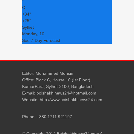
°
C
+
34°
+
25°
Sylhet
Monday, 10
See 7-Day Forecast
Editor: Mohammed Mohsin
Office: Block C, House 10 (Ist Floor)
KumarPara, Sylhet-3100, Bangladesh
E-mail: boishakhinews24@hotmail.com
Website: http://www.boishakhinews24.com
Phone: +880 1711 921197
© Copyright-2014 Boishakhinews24.com All