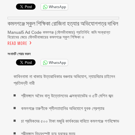
WhatsApp
কমলগঞ্জে স্কুল শিক্ষিকা রোজিনা হত্যার অভিযোগপত্র দাখিল
Manual5 Ad Code কমলগঞ্জ (মৌলভীবাজার) প্রতিনিধি: জমি সংক্রান্ত
বিরোধের জেরে মৌলভীবাজারের কমলগঞ্জে স্কুল শিক্ষিকা ও
READ MORE
সংবাদটি শেয়ার করুন
WhatsApp
কাবিননামা না থাকায় উত্তরাধিকার বঞ্চনার অভিযোগ, ন্যায়বিচার চাইলেন
প্রতিবন্ধী নারী
শ্রীমঙ্গলে অবৈধ বালু উত্তোলনের এক্সক্যাভেটর ও ৫টি মেশিন জব্দ
কমলগঞ্জে তরুণীকে শ্লীলতাহানির অভিযোগে যুবক গ্রেপ্তার
চা শ্রমিকদের ৫০০ টাকা মজুরি কার্যকরের দাবিতে কমলগঞ্জে গণবিক্ষোভ
শ্রীমঙ্গলে বিদ্যুৎস্পৃষ্ট হয়ে যুবকের মৃত্যু