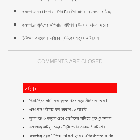
কমলগঞ্জে বন বিভাগ ও বিজিবি’র যৌথ অভিযানে সেগুন কাঠ জব্দ
কমলগঞ্জে পুলিশের অভিযানে পাইপগান উদ্ধার, মামলা দায়ের
চিকিৎসা অবহেলায় নারী চা শ্রমিকের মৃত্যুর অভিযোগ
COMMENTS ARE CLOSED
সর্বশেষ
ভিসা-গ্রিন কার্ড নিয়ে যুক্তরাষ্ট্রের নতুন নীতিমালা ঘোষণা
এসএসসি পরীক্ষার ফল প্রকাশ ১০ আগস্ট
সুনামগঞ্জে ৩ সন্তান রেখে প্রেমিকের বাড়িতে গৃহবধূর অনশন
কমলগঞ্জে হাবিবুন নেছা চৌধুরী গার্লস একাডেমি পরিদর্শন
কমলগঞ্জে স্কুল শিক্ষিকা রোজিনা হত্যার অভিযোগপত্র দাখিল