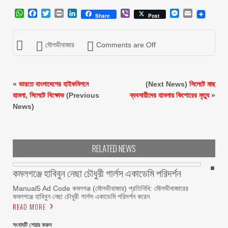
WhatsApp
Facebook
Twitter
Print
LinkedIn
Viber
Messenger
Email
Share
Post
মৌলভীবাজার
Comments are Off
«
ভারতে বাংলাদেশের হাইকমিশনে
(Next News)
সিলেটে মাছ
হামলা, সিলেটে বিক্ষোভ
(Previous
ব্যবসায়ীদের হামলায় কিশোরের মৃত্যু
»
News)
RELATED NEWS
কমলগঞ্জে হাবিবুন নেছা চৌধুরী গার্লস একাডেমি পরিদর্শন
Manual5 Ad Code কমলগঞ্জ (মৌলভীবাজার) প্রতিনিধি: মৌলভীবাজারের
কমলগঞ্জে হাবিবুন নেছা চৌধুরী গার্লস একাডেমি পরিদর্শন করেন
READ MORE
সংবাদটি শেয়ার করুন