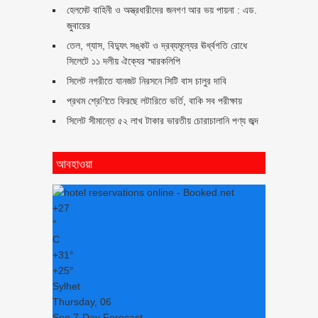
হেলমেট বাহিনী ও অস্ত্রধারীদের জনগণ আর ভয় পায়না : এড.
জুবায়ের
তেল, গ্যাস, বিদ্যুৎ সঙ্কট ও দ্রব্যমূল্যের ঊর্ধ্বগতি রোধে
সিলেটে ১১ দলীয় ঐক্যের স্মারকলিপি
সিলেট নগরীতে যানজট নিরসনে সিটি বাস চালুর দাবি
প্রথম শ্রেণিতে ফিরছে লটারিতে ভর্তি, বাকি সব পরীক্ষায়
সিলেট সীমান্তে ৫২ লাখ টাকার ভারতীয় চোরাচালানি পণ্য জব্দ
আবহাওয়া
+
27
°
C
+
31°
+
25°
Sylhet
Thursday, 06
See 7-Day Forecast