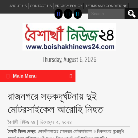
ABOUT US
CONTACT US
PRIVACY POLICY
TERMS AND CONDITIONS
Search
for:
Thursday, August 6, 2026
Main Menu
রাজনগরে সড়কদূর্ঘটনায় দুই
মোটরসাইকেল আরোহি নিহত
বৈশাখী নিউজ ২৪
|
ডিসেম্বর ২, ২০২৪
বৈশাখী নিউজ ডেস্ক:
মৌলভীবাজারের রাজনগরে মোটরসাইকেল ও পিকআপের মুখোমুখি