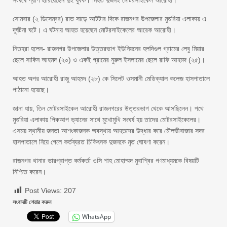
সংঘর্ষে প্রাণ হারিয়েছেন দুই যুবক। নিহত দুজনই মোটরসাইকেল আরোহী।
সোমবার (২ ডিসেম্বর) রাত সাড়ে আটটার দিকে রাজনগর উপজেলার মুশুরিয়া এলাকায় এ
দূর্ঘটনা ঘটে। এ ঘটনায় আহত হয়েছেন মোটরসাইকেলের আরেক আরোহী।
নিতহরা হলেন- রাজনগর উপজেলার উত্তরভাগ ইউনিয়নের হলদিগুল গ্রামের লেবু মিয়ার
ছেলে সাকিন আহমদ (২০) ও একই গ্রামের নুরুল ইসলামের ছেলে রাফি আহমদ (২৫)।
আহত অপর আরোহী রাজু আহমদ (২৮) কে সিলেট ওসমানী মেডিক্যাল কলেজ হাসপাতালে
পাঠানো হয়েছে।
জানা যায়, তিন মোটরসাইকেল আরোহী রাজনগরের উত্তরভাগ থেকে আসছিলেন। পথে
মুশুরিয়া এলাকায় পিকআপ ভ্যানের সাথে মুখোমুখি সংঘর্ষ হয় তাদের মোটরসাইকেলের।
এসময় স্থানীয় জনতা আশংকাজনক অবস্থায় আহতদের উদ্ধার করে মৌলভীবাজার সদর
হাসপাতালে নিয়ে গেলে কর্তব্যরত চিকিৎসক দুজনকে মৃত ঘোষণা করেন।
রাজনগর থানার ভারপ্রাপ্ত কর্মকর্তা ওসি শাহ মোহাম্মদ মুবাশ্বির গণমাধ্যমকে বিষয়টি
নিশ্চিত করেন।
Post Views:
207
সংবাদটি শেয়ার করুন
WhatsApp