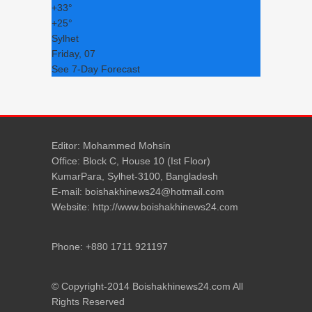
+
33°
+
25°
Sylhet
Friday, 07
See 7-Day Forecast
Editor: Mohammed Mohsin
Office: Block C, House 10 (Ist Floor)
KumarPara, Sylhet-3100, Bangladesh
E-mail: boishakhinews24@hotmail.com
Website: http://www.boishakhinews24.com
Phone: +880 1711 921197
© Copyright-2014 Boishakhinews24.com All
Rights Reserved