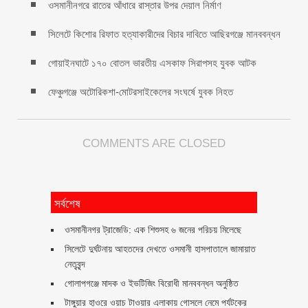
ওসমানীনগরে রাতের আঁধারে রাস্তার উপর দেয়াল নির্মাণ
সিলেটে কিশোর রিফাত হত্যাকারীদের বিচার দাবিতে আছিরগঞ্জে মানববন্ধন
গোয়াইনঘাটে ১৭০ বোতল ভারতীয় এসকাফ সিরাপসহ যুবক আটক
ফেঞ্চুগঞ্জে অটোরিকশা-মোটরসাইকেলের সংঘর্ষে যুবক নিহত
COMMENTS ARE CLOSED
সর্বশেষ
ওসমানীনগর ট্রাজেডি: এক শিশুসহ ৬ জনের পরিচয় মিলেছে
সিলেটে দুর্ঘটনায় আহতদের দেখতে ওসমানী হাসপাতালে জামায়াত
নেতৃবৃন্দ
গোলাপগঞ্জে মাদক ও ইভটিজিং বিরোধী মানববন্ধন অনুষ্ঠিত
টাঙ্গুয়ার হাওরে ওয়াচ টাওয়ার এলাকায় গোসলে নেমে পর্যটকের