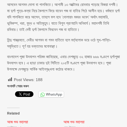
আসবেন আগমন দোলা বা পালকিতে। আগামী ১৩ অক্টোবর রোববার পড়েছে বিজয়া দশমী।
মা দুর্গা পুত্র-কন্যা নিয়ে কৈলাশে ফিরে যাবেন গজ বা হাতির পিঠে আসীন হয়ে। ধর্মমতে দুর্গা
যদি পালকিতে করে আসেন, তাহলে ফল হবে ‘দোলায়াং মকরং ভবেৎ’ অর্থাৎ মহামারি,
ভূমিকম্প, খরা, যুদ্ধ ও অতিমৃত্যু। যাতে বিপুল প্রাণহানি অনিবার্য। মহাদশমী তিথি
রবিবার। তাই দেবী দুর্গা কৈলাসে ফিরবেন গজ বা হাতিতে।
হিন্দু শাস্ত্রমতে, দেবীর আগমন বা গমন হাতিতে হলে মর্ত্যলোক ভরে ওঠে সুখ-শান্তি-
সমৃদ্ধিতে। পূর্ণ হয় ভক্তদের মনোবাঞ্ছা।
বাংলাদেশ পূজা উদযাপন পরিষদ জানিয়েছে, এবার দেশজুড়ে ৩২ হাজার ৬৬৬ মণ্ডপে দুর্গাপূজা
উদযাপন হবে। এ ছাড়া ঢাকার দুই সিটিতে ২০৫টি মণ্ডপে পূজা উদযাপন হবে। পূজা
উপলক্ষে দেশজুড়ে সার্বিক আইনশৃঙ্খলা কঠোর থাকবে।
Post Views:
188
সংবাদটি শেয়ার করুন
WhatsApp
Related
আজ শুভ মহালয়া
আজ শুভ মহালয়া