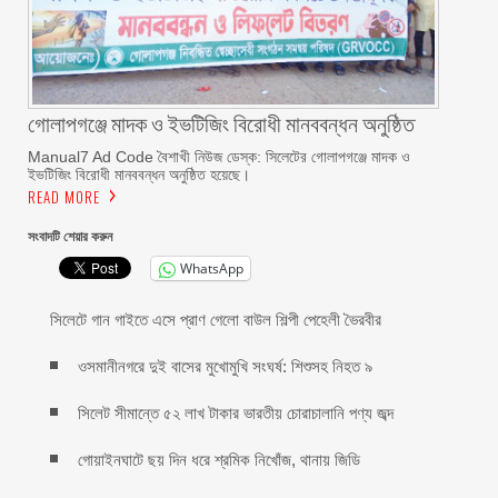
গোলাপগঞ্জে মাদক ও ইভটিজিং বিরোধী মানববন্ধন অনুষ্ঠিত
Manual7 Ad Code বৈশাখী নিউজ ডেস্ক: সিলেটের গোলাপগঞ্জে মাদক ও
ইভটিজিং বিরোধী মানববন্ধন অনুষ্ঠিত হয়েছে।
READ MORE
সংবাদটি শেয়ার করুন
WhatsApp
সিলেটে গান গাইতে এসে প্রাণ গেলো বাউল শিল্পী পেহেলী ভৈরবীর
ওসমানীনগরে দুই বাসের মুখোমুখি সংঘর্ষ: শিশুসহ নিহত ৯
সিলেট সীমান্তে ৫২ লাখ টাকার ভারতীয় চোরাচালানি পণ্য জব্দ
গোয়াইনঘাটে ছয় দিন ধরে শ্রমিক নিখোঁজ, থানায় জিডি