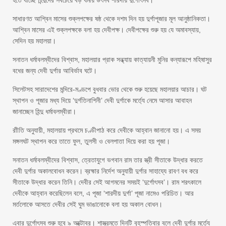
হতে যাচ্ছে হিন্দুদের সবচেয়ে বড় ধর্মীয় উৎসব শারদীয় দুর্গোৎসব।
সাধারণত আশ্বিন মাসের শুক্লপক্ষের ষষ্ঠ থেকে দশম দিন হয় দুর্গাপূজার মূল আনুষ্ঠানিকতা।
আশ্বিন মাসের এই শুক্লপক্ষকে বলা হয় দেবীপক্ষ। দেবীপক্ষের শুরু হয় যে অমাবস্যায়,
সেদিন হয় মহালয়া।
সনাতন ধর্মাবলম্বীদের বিশ্বাস, মহালয়ার প্রাক সন্ধ্যায় কাত্যায়নী মুনির কন্যারূপে মহিষাসুর
বধের জন্য দেবী দুর্গার আবির্ভাব ঘটে।
সিলেটসহ সারাদেশের মন্দিরে-মণ্ডপে বুধবার ভোর থেকে শুরু হয়েছে মহালয়ার আচার। ঘট
স্থাপন ও পূজার মধ্য দিয়ে ‘দুর্গতিনাশিনী’ দেবী দুর্গাকে মর্ত্যে নেমে আসার আবাহন
জানাচ্ছেন হিন্দু ধর্মাবলম্বীরা।
রাীতি অনুযায়ী, মহালয়ায় প্রথমে চণ্ডীপাঠ করে দেবীকে আহ্বান জানানো হয়। এ সময়
মঙ্গলঘট স্থাপন করে তাতে ফুল, তুলসী ও বেলপাতা দিয়ে করা হয় পূজা।
সনাতন ধর্মাবলম্বীদের বিশ্বাস, ত্রেতাযুগে ভগবান রাম তার স্ত্রী সীতাকে উদ্ধার করতে
দেবী দুর্গার অকালবোধন করেন। ব্রহ্মার নির্দেশ অনুযায়ী দুর্গার সাহায্যে রাবণ বধ করে
সীতাকে উদ্ধার করেন তিনি। দেবীর সেই আগমনের সময়ই ‘দুর্গোৎসব’। রাম শরৎকালে
দেবীকে আহ্বান করেছিলেন বলে, এ পূজা ‘শারদীয় দুর্গা’ পূজা নামেও পরিচিত। আর
মর্তলোকে আসতে দেবীর সেই ঘুম ভাঙানোকে বলা হয় অকাল বোধন।
এবার দুর্গোৎসব শুরু হবে ৯ অক্টোবর। শাস্ত্রমতে দিনটি বৃহস্পতিবার বলে দেবী দুর্গার মর্ত্যে