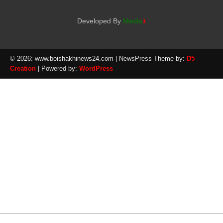
Developed By
Media
it
© 2026: www.boishakhinews24.com
| NewsPress Theme by:
D5
Creation
| Powered by:
WordPress