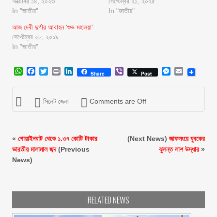
অক্টোবর ১৪, ২০২৩
সেপ্টেম্বর ২১, ২০২৫
In "জাতীয়"
In "জাতীয়"
আজ দেবী দুর্গার আবাহন ‘শুভ মহালয়া’
সেপ্টেম্বর ২৮, ২০১৯
In "জাতীয়"
WhatsApp
Facebook
Twitter
Print
LinkedIn
Viber
Messenger
Email
Share
Post
সিলেট জেলা
Comments are Off
«
গোয়াইনঘাট থেকে ১.৩৭ কোটি টাকার
(Next News)
জাফলংয়ে যুবকের
ভারতীয় মালামাল জব্দ
(Previous
ঝুলন্ত লাশ উদ্ধার
»
News)
RELATED NEWS