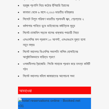
হরমুজ প্রণালি নিয়ে কঠোর হুঁশিয়ারি ইরানের
কানাডা থেকে ৬ মাসে ৩,৩২৩ ভারতীয় বহিষ্কার
সিলেটে বিপুল পরিমাণ ভারতীয় প্রসাধনী জব্দ, গ্রেপ্তার ২
ধর্মপাশায় পানিতে ডুবে ভাইবোনের মর্মান্তিক মৃত্যু
সিলেট-তামাবিল সড়কে বাসের ধাক্কায় পথচারী নিহত
এসএসসির ফল প্রকাশ ১০ আগস্ট, এসএমএসে যুক্ত হলো
নতুন নম্বর
সিলেট মহানগর বিএনপির সভাপতি নাসিম হোসাইনের
আনুষ্ঠানিকভাবে দায়িত্ব গ্রহণ
ওসমানীনগর ট্রাজেডি: পিংকি সাহাকে প্রধান করে তদন্ত কমিটি
গঠন
সিলেট মহানগর মহিলা জামায়াতের আলোচনা সভা
আবহাওয়া
+
31