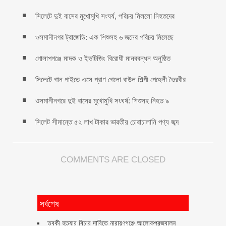
সিলেটে দুই বাসের মুখোমুখি সংঘর্ষ, পরিচয় মিললো নিহতদের
ওসমানীনগর ট্রাজেডি: এক শিশুসহ ৬ জনের পরিচয় মিলেছে
গোলাপগঞ্জে মাদক ও ইভটিজিং বিরোধী মানববন্ধন অনুষ্ঠিত
সিলেটে গান গাইতে এসে প্রাণ গেলো বাউল শিল্পী পেহেলী ভৈরবীর
ওসমানীনগরে দুই বাসের মুখোমুখি সংঘর্ষ: শিশুসহ নিহত ৯
সিলেট সীমান্তে ৫২ লাখ টাকার ভারতীয় চোরাচালানি পণ্য জব্দ
COMMENTS ARE CLOSED
সর্বশেষ
ত্বকী হত্যার বিচার দাবিতে নারায়ণগঞ্জে আলোকপ্রজ্বালন