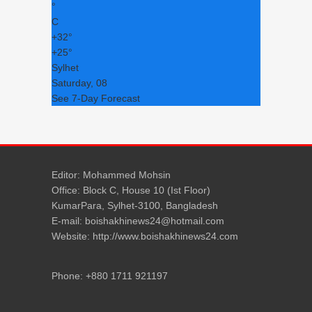
°
C
+
32°
+
25°
Sylhet
Saturday, 08
See 7-Day Forecast
Editor: Mohammed Mohsin
Office: Block C, House 10 (Ist Floor)
KumarPara, Sylhet-3100, Bangladesh
E-mail: boishakhinews24@hotmail.com
Website: http://www.boishakhinews24.com
Phone: +880 1711 921197