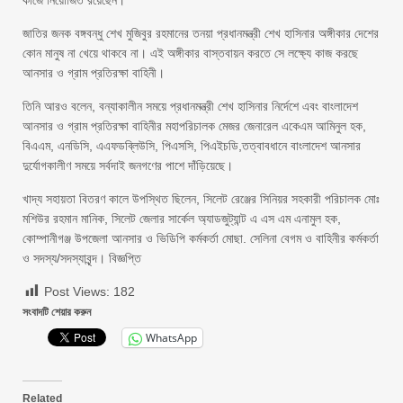
কাজে নিয়োজিত রয়েছেন।
জাতির জনক বঙ্গবন্ধু শেখ মুজিবুর রহমানের তনয়া প্রধানমন্ত্রী শেখ হাসিনার অঙ্গীকার দেশের
কোন মানুষ না খেয়ে থাকবে না। এই অঙ্গীকার বাস্তবায়ন করতে সে লক্ষ্যে কাজ করছে
আনসার ও গ্রাম প্রতিরক্ষা বাহিনী।
তিনি আরও বলেন, বন্যাকালীন সময়ে প্রধানমন্ত্রী শেখ হাসিনার নির্দেশে এবং বাংলাদেশ
আনসার ও গ্রাম প্রতিরক্ষা বাহিনীর মহাপরিচালক মেজর জেনারেল একেএম আমিনুল হক,
বিএএম, এনডিসি, এএফডব্লিউসি, পিএসসি, পিএইচডি,তত্বাবধানে বাংলাদেশ আনসার
দুর্যোগকালীণ সময়ে সর্বদাই জনগণের পাশে দাঁড়িয়েছে।
খাদ্য সহায়তা বিতরণ কালে উপস্থিত ছিলেন, সিলেট রেঞ্জের সিনিয়র সহকারী পরিচালক মোঃ
মশিউর রহমান মানিক, সিলেট জেলার সার্কেল অ্যাডজুট্যান্ট এ এস এম এনামুল হক,
কোম্পানীগঞ্জ উপজেলা আনসার ও ভিডিপি কর্মকর্তা মোছা. সেলিনা বেগম ও বাহিনীর কর্মকর্তা
ও সদস্য/সদস্যাবৃন্দ। বিজ্ঞপ্তি
Post Views:
182
সংবাদটি শেয়ার করুন
WhatsApp
Related