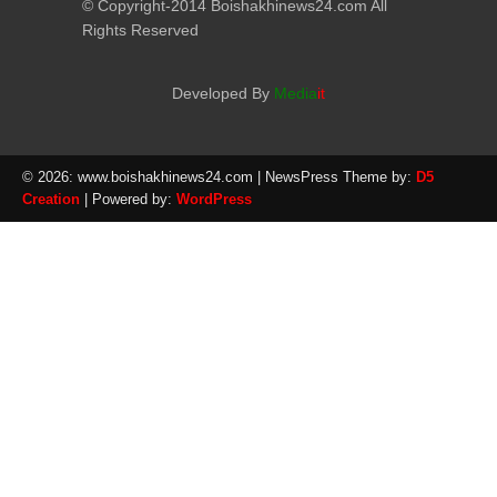
© Copyright-2014 Boishakhinews24.com All
Rights Reserved
Developed By
Media
it
© 2026: www.boishakhinews24.com
| NewsPress Theme by:
D5
Creation
| Powered by:
WordPress