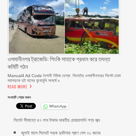
ওসমানীনগর ট্রাজেডি: পিংকি সাহাকে প্রধান করে তদন্ত
কমিটি গঠন
Manual4 Ad Code বৈশাখী নিউজ ডেস্ক: সিলেটের ওসমানীনগরের সিলেট-ঢাকা
মহাসড়কে দুই বাসের মুখোমুখি সংঘর্ষে ৯
READ MORE
সংবাদটি শেয়ার করুন
WhatsApp
সিলেট সীমান্তে ৪৭ লাখ টাকার ভারতীয় চোরাচালানি পণ্য জব্দ
জুলাই মাসে সিলেটে সড়ক দুর্ঘটনায় প্রাণ গেল ৩১ জনের