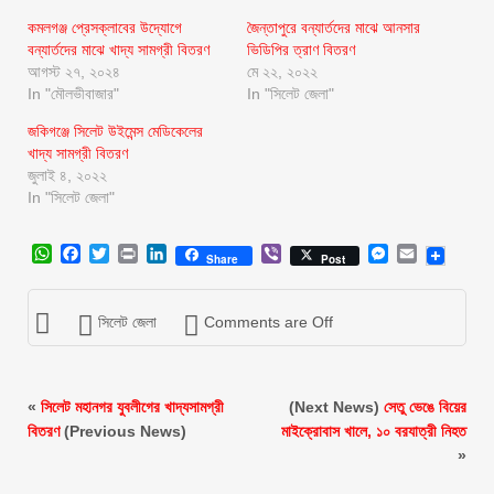
কমলগঞ্জ প্রেসক্লাবের উদ্যোগে
জৈন্তাপুরে বন্যার্তদের মাঝে আনসার
বন্যার্তদের মাঝে খাদ্য সামগ্রী বিতরণ
ভিডিপির ত্রাণ বিতরণ
আগস্ট ২৭, ২০২৪
মে ২২, ২০২২
In "মৌলভীবাজার"
In "সিলেট জেলা"
জকিগঞ্জে সিলেট উইমেন্স মেডিকেলের
খাদ্য সামগ্রী বিতরণ
জুলাই ৪, ২০২২
In "সিলেট জেলা"
WhatsApp
Facebook
Twitter
Print
LinkedIn
Viber
Messenger
Email
Share
Post
সিলেট জেলা
Comments are Off
«
সিলেট মহানগর যুবলীগের খাদ্যসামগ্রী
(Next News)
সেতু ভেঙে বিয়ের
বিতরণ
(Previous News)
মাইক্রোবাস খালে, ১০ বরযাত্রী নিহত
»