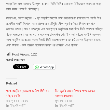
আন্তরিক বলে আবারও উল্লেখ করেন। তিনি সিসিক মেয়রকে নিবিড়ভাবে জনগনের জন্য
কাজ করার পরামর্শও দিয়েছেন।
উল্লেখ্য, চলতি বছরের ২১ জুন অনুষ্ঠিত সিলেট সিটি করপোরেশন নির্বাচনে আওয়ামী লীগ
মনোনীত প্রার্থী হিসাবে আনোয়ারুজ্জামান চৌধুরী নৌকা প্রতিক নিয়ে বিশাল ব্যবধানে
জয়লাভ করেন। গত ৭ নভেম্বর এক অনাড়ম্বর অনুষ্ঠানের মধ্য দিয়ে তিনি মেয়রের দায়িত্ব
গ্রহণ করেছেন। এরপর গত ৯ নভেম্বর রাজধানীর শের-ই বাংলা নগরের এনইসি সম্মেলন
কক্ষে অনুষ্ঠিত একেনেক সভায় সিলেট সিটি করপোরেশনের অবকাঠামোগত উন্নয়নে ১৪৫৯
কেটি টাকার একটি প্রকল্প অনুমোদন করেন প্রধানমন্ত্রী শেখ হাসিনা।
Post Views:
122
সংবাদটি শেয়ার করুন
WhatsApp
Related
প্রধানমন্ত্রীকে কৃতজ্ঞতা জানিয়ে সিসিক’র
তিন জুলাই মেয়র হিসেবে শপথ নেবেন
বর্নাঢ্য র‌্যালি
আনোয়ারুজ্জামান
নভেম্বর ১২, ২০২৩
জুন ২৭, ২০২৩
In "সিলেট নগরী"
In "সিলেট নগরী"