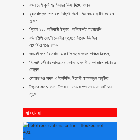
বাংলাদেশি কৃষি শ্রমিকদের ভিসা দিচ্ছে ওমান
যুক্তরাজ্যের গ্লোবাল ট্যালেন্ট ভিসা: তিন বছরে স্থায়ী হওয়ার
সুযোগ
গ্রিসে ২০২ অভিবাসী উদ্ধার, অধিকাংশই বাংলাদেশি
বাউলশিল্পী পেহলি ভৈরবীর মৃত্যুতে সিলেট মিউজিক
এসোসিয়েশনের শোক
ওসমানীনগর ট্রাজেডি: এক শিশুসহ ৬ জনের পরিচয় মিলেছে
সিলেটে দুর্ঘটনায় আহতদের দেখতে ওসমানী হাসপাতালে জামায়াত
নেতৃবৃন্দ
গোলাপগঞ্জে মাদক ও ইভটিজিং বিরোধী মানববন্ধন অনুষ্ঠিত
টাঙ্গুয়ার হাওরে ওয়াচ টাওয়ার এলাকায় গোসলে নেমে পর্যটকের
মৃত্যু
আবহাওয়া
+
31
°