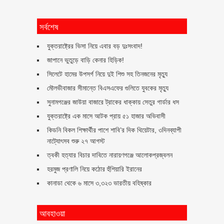
সর্বশেষ
যুক্তরাষ্ট্রের ভিসা নিয়ে এবার বড় দুঃসংবাদ!
জাপানে ভুতুড়ে বাড়ি কেনার হিড়িক!
সিলেটে হামের উপসর্গ নিয়ে দুই শিশু সহ তিনজনের মৃত্যু
মৌলভীবাজার সীমান্তে বিএসএফের গুলিতে যুবকের ‍মৃত্যু
সুনামগঞ্জের জাউয়া বাজারে ট্রাকের ধাক্কায় সেতুর গার্ডার ধস
যুক্তরাষ্ট্রে এক মাসে আটক প্রায় ৫১ হাজার অভিবাসী
কিডনি বিকল শিক্ষার্থীর পাশে শাবি’র দিক থিয়েটার, ৩দিনব্যাপী
নাট্যোৎসব শুরু ২৭ আগস্ট
ত্বকী হত্যার বিচার দাবিতে নারায়ণগঞ্জে আলোকপ্রজ্বলন
হরমুজ প্রণালি নিয়ে কঠোর হুঁশিয়ারি ইরানের
কানাডা থেকে ৬ মাসে ৩,৩২৩ ভারতীয় বহিষ্কার
আবহাওয়া