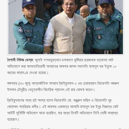
বৈশাখী নিউজ ডেস্ক
: জুলাই গণঅভ্যুত্থান চলাকালে কুষ্টিয়ায় ছয়জনকে হত্যাসহ আট
অভিযোগে করা মানবতাবিরোধী অপরাধের মামলায় জাসদ সভাপতি হাসানুল হক ইনুকে ১০
বছরের কারাদণ্ড দেওয়া হয়েছে।
মঙ্গলবার (৩০ জুন) আন্তর্জাতিক অপরাধ ট্রাইব্যুনাল-২ এর চেয়ারম্যান বিচারপতি নজরুল
ইসলাম চৌধুরীর নেতৃত্বাধীন বিচারিক প্যানেল এই রায় ঘোষণা করেন।
ট্রাইব্যুনালের অন্য দুই সদস্য হলেন বিচারপতি মো. মঞ্জুরুল বাছিদ ও বিচারপতি নূর
মোহাম্মদ শাহরিয়ার কবীর। এই মামলার একমাত্র আসামি হাসানুল হক ইনুর বিরুদ্ধে মোট
আটটি সুনির্দিষ্ট অভিযোগ আনা হয়েছিল, যার মধ্যে তিনটি অভিযোগে তিনি দোষী সাব্যস্ত
হয়েছেন।