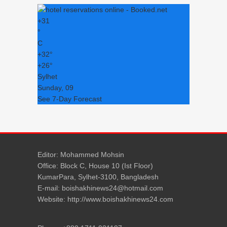
+
31
°
C
+
32°
+
26°
Sylhet
Sunday, 09
See 7-Day Forecast
Editor: Mohammed Mohsin
Office: Block C, House 10 (Ist Floor)
KumarPara, Sylhet-3100, Bangladesh
E-mail: boishakhinews24@hotmail.com
Website: http://www.boishakhinews24.com