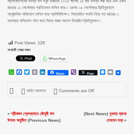
প্রসিকিউশনের তদন্ত দল ইনুর বিরুদ্ধে ২০২৫ সালের ২৫ মার্চ তদন্ত শুরু করে এবং একই
বছরের ১১ সেপ্টেম্বর প্রতিবেদন দাখিল করে। এরপর ২৫ সেপ্টেম্বর ট্রাইব্যুনালে
আনুষ্ঠানিক অভিযোগ দাখিল করে প্রসিকিউশন। বিস্তারিত শুনানি নিয়ে গত বছরের ২
নভেম্বর অভিযোগ গঠন করে বিচার শুরুর আদেশ দিয়েছিল ট্রাইব্যুনাল।
Post Views:
128
সংবাদটি শেয়ার করুন
WhatsApp
WhatsApp
Facebook
Twitter
Print
LinkedIn
Viber
Messenger
Email
Share
Post
আইন আদালত
Comments are Off
«
শ্রীমঙ্গল প্রেসক্লাবে মৌসুমী ফল
(Next News)
বুধবার ব্যাংক
উৎসব অনুষ্ঠিত
(Previous News)
লেনদেন বন্ধ
»